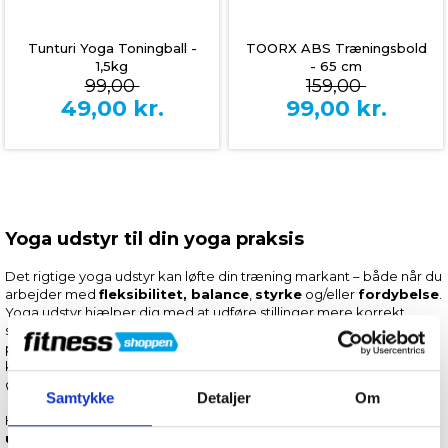
Tunturi Yoga Toningball -
TOORX ABS Træningsbold
1,5kg
- 65 cm
99,00
159,00
49,00
kr.
99,00
kr.
Yoga udstyr til din yoga praksis
Det rigtige yoga udstyr kan løfte din træning markant – både når du
arbejder med
fleksibilitet, balance
,
styrke
og/eller
fordybelse
.
Yoga udstyr hjælper dig med at udføre stillinger mere korrekt,
skabe bedre alignment og sikre, at du kan arbejde med kroppen
på en tryg og skånsom måde. Ligesom det kan hjælpe dig med at
komme endnu dybere i stillingerne og udfordre dig til at prøve nye
øvelser.
Samtykke
Detaljer
Om
Hos Fitnessshoppen har vi samlet et
stærkt udvalg af yoga
udstyr
, herunder yogablokke, yogahjul, stropper og
massage