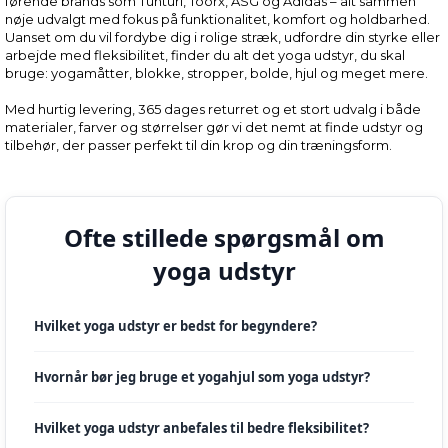
førende brands som Tunturi, Toorx, ASG og Adidas – alt sammen
nøje udvalgt med fokus på funktionalitet, komfort og holdbarhed.
Uanset om du vil fordybe dig i rolige stræk, udfordre din styrke eller
arbejde med fleksibilitet, finder du alt det yoga udstyr, du skal
bruge: yogamåtter, blokke, stropper, bolde, hjul og meget mere.
Med hurtig levering, 365 dages returret og et stort udvalg i både
materialer, farver og størrelser gør vi det nemt at finde udstyr og
tilbehør, der passer perfekt til din krop og din træningsform.
Ofte stillede spørgsmål om
yoga udstyr
Hvilket yoga udstyr er bedst for begyndere?
Hvornår bør jeg bruge et yogahjul som yoga udstyr?
Hvilket yoga udstyr anbefales til bedre fleksibilitet?