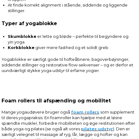
At finde korrekt alignment i stående, siddende og liggende
stillinger.
Typer af yogablokke
Skumblokke
er lette og bløde – perfekte til begyndere og
yin yoga.
Korkblokke
giver mere fasthed og et solidt greb.
Yogablokke er særligt gode til hofteåbnere, bagoverbøjninger,
siddende stillinger og restorative flow-sekvenser – og er derfor et
uundværligt stykke yoga udstyr til erfarne yogier.
Foam rollers til afspænding og mobilitet
Mange yogaudøvere bruger også
foam rollers
som supplement
til deres yogapraksis. En foamroller kan hjælpe med at løsne
spændte muskler, forbedre mobiliteten og øge restitutionen efter
både yoga og pilates (se også alt vores
pilates udstyr
). Den er
særligt velegnet til massage af ryg, lår, lægge og hofter og kan