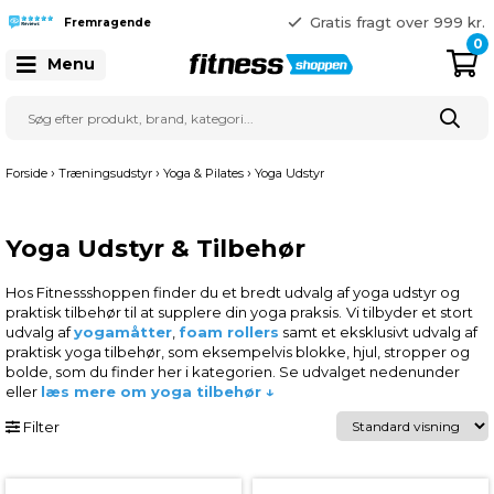
365 dages returret
Gratis fragt over 999 kr.
Fremragende
41 128 128
0
Menu
›
›
›
Forside
Træningsudstyr
Yoga & Pilates
Yoga Udstyr
Yoga Udstyr & Tilbehør
Hos Fitnessshoppen finder du et bredt udvalg af yoga udstyr og
praktisk tilbehør til at supplere din yoga praksis.
Vi tilbyder et stort
udvalg af
yogamåtter
,
foam rollers
samt et eksklusivt udvalg af
praktisk yoga tilbehør, som eksempelvis blokke, hjul, stropper og
bolde, som du finder her i kategorien. Se udvalget nedenunder
eller
læs mere om yoga tilbehør ↓
Filter