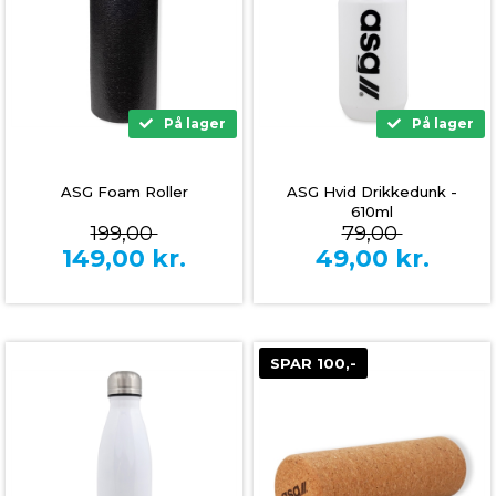
På lager
På lager
ASG Foam Roller
ASG Hvid Drikkedunk -
610ml
199,00
79,00
149,00
kr.
49,00
kr.
SPAR 100,-