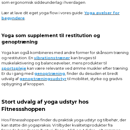
som ergonomisk siddeunderlag i hverdagen.
Lær at lave dit eget yoga flow i vores guide:
Yoga øvelser for
begyndere
.
Yoga som supplement til restitution og
genoptræning
Yoga kan også kombineres med andre former for skånsom træning
og restitution. En
vibrationstræner
kan bruges til
muskelaktivering og balanceøvelser, mens produkter til
sportspleje
kan være relevante ved ømme muskler efter træning.
Er du i gang med
genoptræning
, finder du desuden et bredt
udvalg af
genoptræningsudstyr
til mobilitet, styrke og gradvis
opbygning af kroppen.
Stort udvalg af yoga udstyr hos
Fitnessshoppen
Hos Fitnessshoppen finder du praktisk yoga udstyr og tilbehør, der
kan støtte din yogapraksis. Vi tilbyder kvalitetsprodukter fra