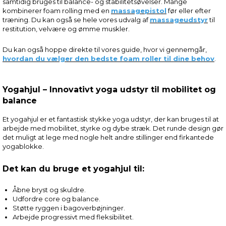
samtidig bruges til balance- og stabilitetsøvelser. Mange
kombinerer foam rolling med en
massagepistol
før eller efter
træning. Du kan også se hele vores udvalg af
massageudstyr
til
restitution, velvære og ømme muskler.
Du kan også hoppe direkte til vores guide, hvor vi gennemgår,
hvordan du vælger den bedste foam roller til dine behov
.
Yogahjul – Innovativt yoga udstyr til mobilitet og
balance
Et yogahjul er et fantastisk stykke yoga udstyr, der kan bruges til at
arbejde med mobilitet, styrke og dybe stræk. Det runde design gør
det muligt at lege med nogle helt andre stillinger end firkantede
yogablokke.
Det kan du bruge et yogahjul til:
Åbne bryst og skuldre.
Udfordre core og balance.
Støtte ryggen i bagoverbøjninger.
Arbejde progressivt med fleksibilitet.