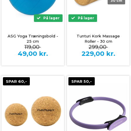
30 cm
På lager
På lager
ASG Yoga Træningsbold -
Tunturi Kork Massage
25 cm
Roller - 30 cm
119,00
299,00
49,00
kr.
229,00
kr.
SPAR 60,-
SPAR 50,-