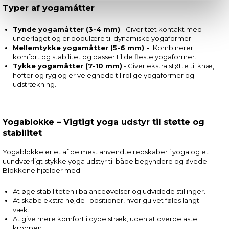
Typer af yogamåtter
Tynde yogamåtter (3-4 mm)
- Giver tæt kontakt med
underlaget og er populære til dynamiske yogaformer.
Mellemtykke yogamåtter (5-6 mm) -
Kombinerer
komfort og stabilitet og passer til de fleste yogaformer.
Tykke yogamåtter (7-10 mm)
- Giver ekstra støtte til knæ,
hofter og ryg og er velegnede til rolige yogaformer og
udstrækning.
Yogablokke – Vigtigt yoga udstyr til støtte og
stabilitet
Yogablokke er et af de mest anvendte redskaber i yoga og et
uundværligt stykke yoga udstyr til både begyndere og øvede.
Blokkene hjælper med:
At øge stabiliteten i balanceøvelser og udvidede stillinger.
At skabe ekstra højde i positioner, hvor gulvet føles langt
væk.
At give mere komfort i dybe stræk, uden at overbelaste
kroppen.