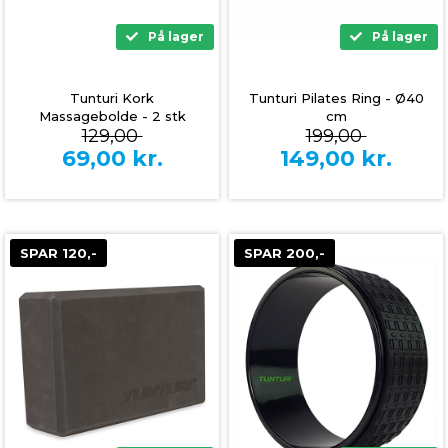
På lager
På lager
Tunturi Kork
Tunturi Pilates Ring - Ø40
Massagebolde - 2 stk
cm
129,00
199,00
69,00
kr.
149,00
kr.
SPAR 120,-
SPAR 200,-