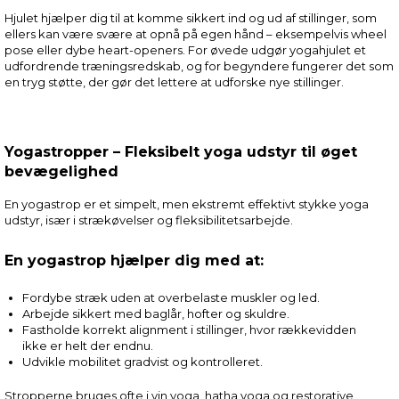
Hjulet hjælper dig til at komme sikkert ind og ud af stillinger, som
ellers kan være svære at opnå på egen hånd – eksempelvis wheel
pose eller dybe heart-openers. For øvede udgør yogahjulet et
udfordrende træningsredskab, og for begyndere fungerer det som
en tryg støtte, der gør det lettere at udforske nye stillinger.
Yogastropper – Fleksibelt yoga udstyr til øget
bevægelighed
En yogastrop er et simpelt, men ekstremt effektivt stykke yoga
udstyr, især i strækøvelser og fleksibilitetsarbejde.
En yogastrop hjælper dig med at:
Fordybe stræk uden at overbelaste muskler og led.
Arbejde sikkert med baglår, hofter og skuldre.
Fastholde korrekt alignment i stillinger, hvor rækkevidden
ikke er helt der endnu.
Udvikle mobilitet gradvist og kontrolleret.
Stropperne bruges ofte i yin yoga, hatha yoga og restorative