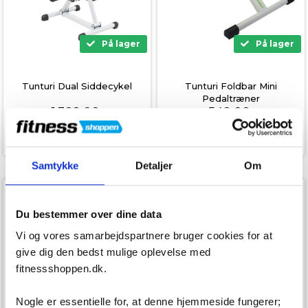
På lager
På lager
Tunturi Dual Siddecykel
Tunturi Foldbar Mini
Pedaltræner
1.399,00
549,00
999,00
kr.
399,00
kr.
Samtykke
Detaljer
Om
SPAR 150,-
Du bestemmer over dine data
Vi og vores samarbejdspartnere bruger cookies for at
give dig den bedst mulige oplevelse med
fitnessshoppen.dk.
Nogle er essentielle for, at denne hjemmeside fungerer;