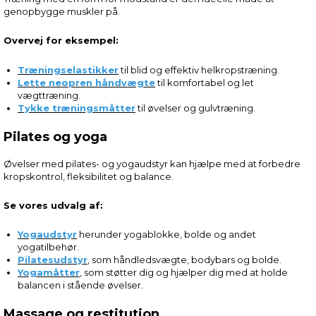
genopbygge muskler på.
Overvej for eksempel:
Træningselastikker
til blid og effektiv helkropstræning.
Lette neopren håndvægte
til komfortabel og let
vægttræning.
Tykke træningsmåtter
til øvelser og gulvtræning.
Pilates og yoga
Øvelser med pilates- og yogaudstyr kan hjælpe med at forbedre
kropskontrol, fleksibilitet og balance.
Se vores udvalg af:
Yogaudstyr
herunder yogablokke, bolde og andet
yogatilbehør.
Pilatesudstyr
, som håndledsvægte, bodybars og bolde.
Yogamåtter
, som støtter dig og hjælper dig med at holde
balancen i stående øvelser.
Massage og restitution