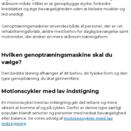
skånsom måde. Målet er at genopbygge styrke, forbedre
kredsløbet og øge bevægeligheden uden at belaste muskler og
led unødigt.
Genoptræningsmaskiner anvendes både af personer, der er i et
rehabiliteringsforløb, ældre med behov for daglig bevægelse samt
motionister, der ønsker en mere skånsom træningsform.
Hvilken genoptræningsmaskine skal du
vælge?
Den bedste løsning afhænger af dit behov, din fysiske form og den
type genoptræning, du skal gennemføre.
Motionscykler med lav indstigning
En motionscykel med lav indstigning gør det lettere og mere
sikkert at komme af og på cyklen. Derfor er denne type særligt
populær blandt seniorer og personer med nedsat bevægelighed
eller balance. Se vores udvalg af
motionscykler med lav
indstigning