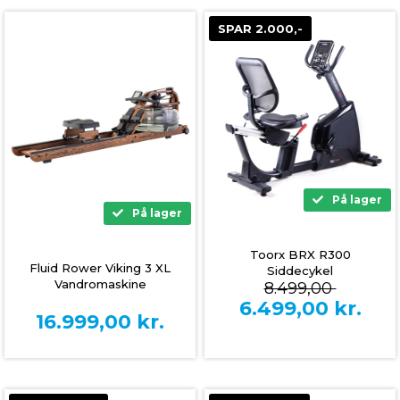
SPAR 2.000,-
På lager
På lager
Toorx BRX R300
Fluid Rower Viking 3 XL
Siddecykel
Vandromaskine
8.499,00
6.499,00
kr.
16.999,00
kr.