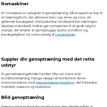
Romaskiner
En romaskine er velegnet til genoptræning, når kroppen er klar til
en træningsform, der aktiverer ben, ryg, arme og core i én
glidende bevægelse. Med justerbar modstand kan træningen
tilpasses individuelt, hvilket gør romaskinen til et godt valg for
mange, der ønsker at genopbygge styrke, kondition og
bevægelighed. Se vores udvalg af
romaskiner
.
Suppler din genoptræning med det rette
udstyr
Et genoptræningsforløb handler ofte om mere end
konditionstræning. Mange vælger at kombinere deres
motionsmaskine med
genoptræningsudstyr
, der forbedrer
mobilitet, balance og restitution.
Blid genoptræning
Træning med en form for modstand er den ideelle måde at