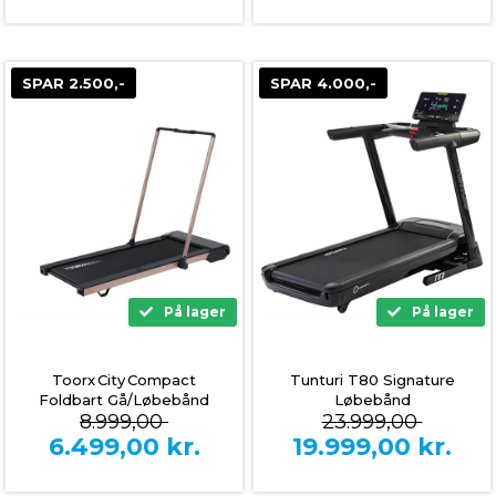
SPAR 2.500,-
SPAR 4.000,-
På lager
På lager
Toorx City Compact
Tunturi T80 Signature
Foldbart Gå/Løbebånd
Løbebånd
8.999,00
23.999,00
(Rose Gold)
6.499,00
kr.
19.999,00
kr.