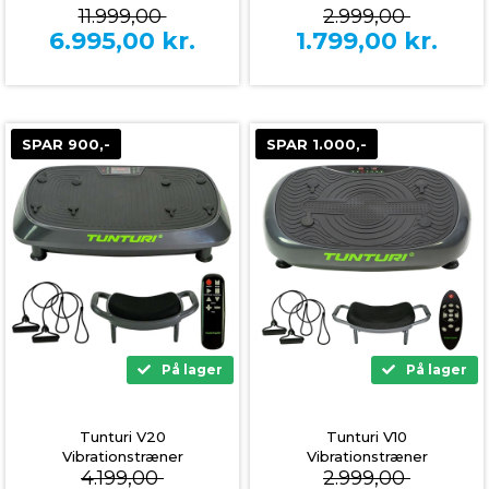
11.999,00
2.999,00
6.995,00
kr.
1.799,00
kr.
SPAR 900,-
SPAR 1.000,-
På lager
På lager
Tunturi V20
Tunturi V10
Vibrationstræner
Vibrationstræner
4.199,00
2.999,00