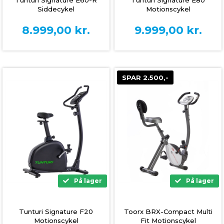
Tunturi Signature E60-R
Tunturi Signature E80
Siddecykel
Motionscykel
8.999,00
kr.
9.999,00
kr.
SPAR 2.500,-
På lager
På lager
Tunturi Signature F20
Toorx BRX-Compact Multi
Motionscykel
Fit Motionscykel