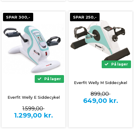
SPAR 300,-
SPAR 250,-
På lager
På lager
Everfit Welly M Siddecykel
899,00
Everfit Welly E Siddecykel
649,00
kr.
1.599,00
1.299,00
kr.