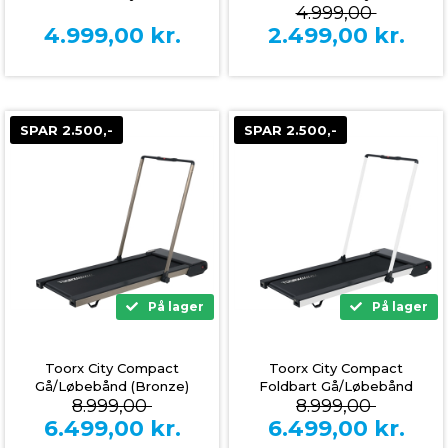
4.999,00
4.999,00
kr.
2.499,00
kr.
SPAR 2.500,-
SPAR 2.500,-
På lager
På lager
Toorx City Compact
Toorx City Compact
Gå/Løbebånd (Bronze)
Foldbart Gå/Løbebånd
8.999,00
8.999,00
(Hvid)
6.499,00
kr.
6.499,00
kr.