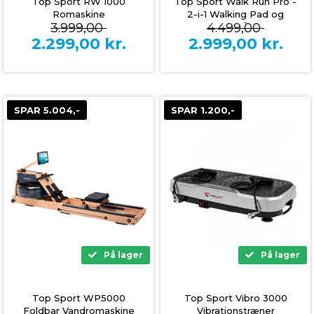
Top Sport RW 1000
Top Sport Walk Run Pro -
Romaskine
2-i-1 Walking Pad og
3.999,00
4.499,00
Løbebånd
2.299,00
kr.
2.999,00
kr.
SPAR 5.004,-
SPAR 1.200,-
På lager
På lager
Top Sport WP5000
Top Sport Vibro 3000
Foldbar Vandromaskine
Vibrationstræner