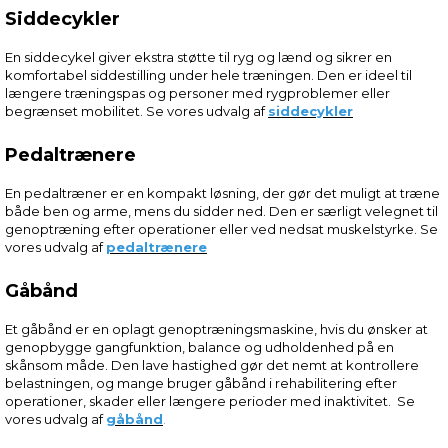
Siddecykler
En siddecykel giver ekstra støtte til ryg og lænd og sikrer en
komfortabel siddestilling under hele træningen. Den er ideel til
længere træningspas og personer med rygproblemer eller
begrænset mobilitet. Se vores udvalg af
siddecykler
Pedaltrænere
En pedaltræner er en kompakt løsning, der gør det muligt at træne
både ben og arme, mens du sidder ned. Den er særligt velegnet til
genoptræning efter operationer eller ved nedsat muskelstyrke. Se
vores udvalg af
pedaltrænere
Gåbånd
Et gåbånd er en oplagt genoptræningsmaskine, hvis du ønsker at
genopbygge gangfunktion, balance og udholdenhed på en
skånsom måde. Den lave hastighed gør det nemt at kontrollere
belastningen, og mange bruger gåbånd i rehabilitering efter
operationer, skader eller længere perioder med inaktivitet. Se
vores udvalg af
gåbånd
.