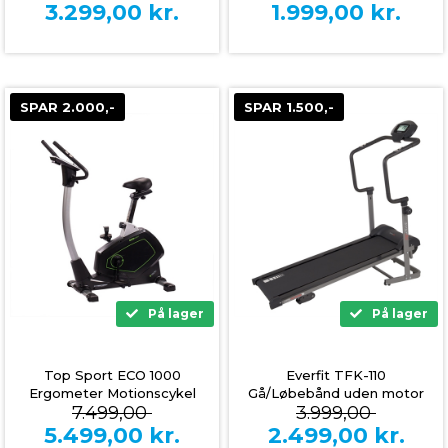
3.299,00
kr.
1.999,00
kr.
SPAR 2.000,-
SPAR 1.500,-
På lager
På lager
Top Sport ECO 1000
Everfit TFK-110
Ergometer Motionscykel
Gå/Løbebånd uden motor
7.499,00
3.999,00
- Sammenklappelig
5.499,00
kr.
2.499,00
kr.