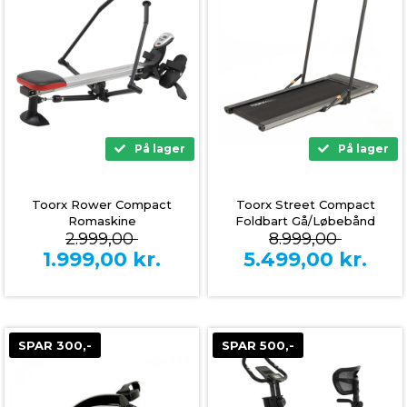
På lager
På lager
Toorx Rower Compact
Toorx Street Compact
Romaskine
Foldbart Gå/Løbebånd
2.999,00
8.999,00
(Sort)
1.999,00
kr.
5.499,00
kr.
SPAR 300,-
SPAR 500,-