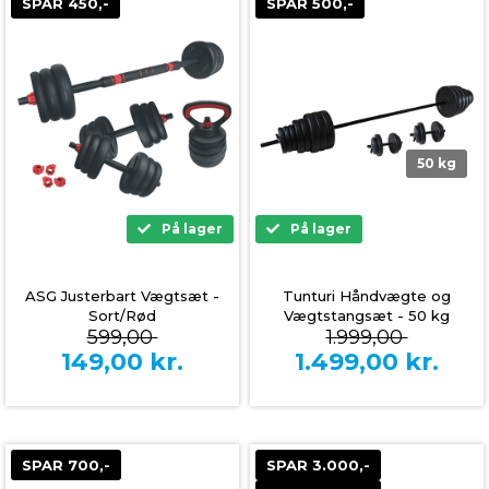
SPAR 450,-
SPAR 500,-
50 kg
På lager
På lager
ASG Justerbart Vægtsæt -
Tunturi Håndvægte og
Sort/Rød
Vægtstangsæt - 50 kg
599,00
1.999,00
149,00
kr.
1.499,00
kr.
SPAR 700,-
SPAR 3.000,-