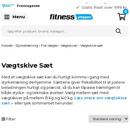
365 dages returret
Gratis fragt over 999 kr.
Fremragende
41 128 128
0
Menu
›
›
›
›
Forside
Styrketræning
Frie Vægte
Vægtskiver
Vægtskive sæt
Vægtskive Sæt
Med et vægtskive sæt kan du hurtigt komme i gang med
styrketræning derhjemme. Sættene giver fleksibilitet til at justere
belastningen hurtigt og præcist, så du kan tilpasse træningen til
både styrke- og tekniske øvelser. Vælg mellem sæt med
vægtskiver på mellem 15 kg og 140 kg.
Læs mere om vægtskive
sæt ↓
eller tjek sortimentet herunder:
Filter