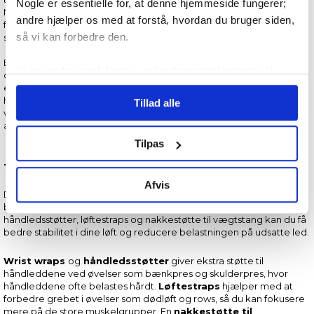
Nogle er essentielle for, at denne hjemmeside fungerer;
Mange foretrækker plastic eller gummibelagte skiver til hjemmet,
andre hjælper os med at forstå, hvordan du bruger siden,
fordi de belaster gulvet mindre og reducerer støj, mens
så vi kan forbedre den.
støbejernsskiver ofte er billigere pr. kilo.
Et komplet vægtskive sæt er ideel til både begyndere og erfarne,
Vi anvender også første- og tredjepartsteknologier til
der gerne vil hurtigt i gang med træningen derhjemme. Den
marketing formål. Klik på “Tillad alle” for at fortsætte som
eneste ulempe er, at du i de fleste vægtskive sæt med stang ikke
har mulighed for at tilkøbe ekstra vægt. Derfor kan du med fordel
Tillad alle
angivet, eller klik på “Tilpas” for at vælge, hvilke typer
vælge et tungere sæt, end du har behov for lige nu, hvis du ønsker
cookies du vil acceptere.
at arbejde med progression og opbygge stærke over længere tid.
Tilpas
Tilbehør der gør forskellen
Afvis
Det rette
tilbehør til vægtstænger
kan gøre en stor forskel for
både komfort og sikkerhed under styrketræning. Med wrist wraps,
håndledsstøtter, løftestraps og nakkestøtte til vægtstang kan du få
bedre stabilitet i dine løft og reducere belastningen på udsatte led.
Wrist wraps
og
håndledsstøtter
giver ekstra støtte til
håndleddene ved øvelser som bænkpres og skulderpres, hvor
håndleddene ofte belastes hårdt.
Løftestraps
hjælper med at
forbedre grebet i øvelser som dødløft og rows, så du kan fokusere
mere på de store muskelgrupper. En
nakkestøtte til