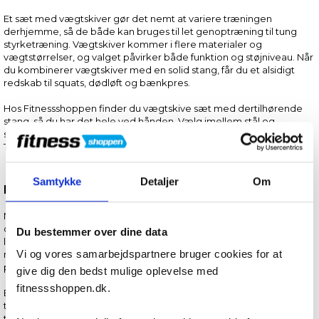
Et sæt med vægtskiver gør det nemt at variere træningen
derhjemme, så de både kan bruges til let genoptræning til tung
styrketræning. Vægtskiver kommer i flere materialer og
vægtstørrelser, og valget påvirker både funktion og støjniveau. Når
du kombinerer vægtskiver med en solid stang, får du et alsidigt
redskab til squats, dødløft og bænkpres.
Hos Fitnessshoppen finder du vægtskive sæt med dertilhørende
stang, så du har det hele ved hånden. Vælg imellem stål og
støbejern eller kraftigt plastic fra populære mærker, som ASG og
Tunturi.
Samtykke
Detaljer
Om
Hvorfor vælge et komplet vægtskive sæt?
Når du køber et komplet vægtskivesæt fra Fitnessshoppen.dk, får
du som regel skiver i forskellige vægtklasser, vægtstang
Du bestemmer over dine data
låsemekanismer og eventuelt ekstra udstyr, der giver endnu flere
Vi og vores samarbejdspartnere bruger cookies for at
muligheder for fleksibel træning. Alt der medfølger står beskrevet i
produktbeskrivelserne.
give dig den bedst mulige oplevelse med
fitnessshoppen.dk.
Et vægtskive sæt indeholder normalt flere par skiver, så du kan
tilpasse belastningen i små trin. Det betyder færre afbrydelser i
træningen og bedre muligheder for progressiv overbelastning.