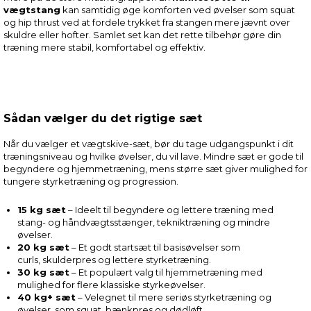
vægtstang
kan samtidig øge komforten ved øvelser som squat
og hip thrust ved at fordele trykket fra stangen mere jævnt over
skuldre eller hofter. Samlet set kan det rette tilbehør gøre din
træning mere stabil, komfortabel og effektiv.
Sådan vælger du det rigtige sæt
Når du vælger et vægtskive-sæt, bør du tage udgangspunkt i dit
træningsniveau og hvilke øvelser, du vil lave. Mindre sæt er gode til
begyndere og hjemmetræning, mens større sæt giver mulighed for
tungere styrketræning og progression.
15 kg sæt
– Ideelt til begyndere og lettere træning med
stang- og håndvægtsstænger, tekniktræning og mindre
øvelser.
20 kg sæt
– Et godt startsæt til basisøvelser som
curls, skulderpres og lettere styrketræning.
30 kg sæt
– Et populært valg til hjemmetræning med
mulighed for flere klassiske styrkeøvelser.
40 kg+ sæt
– Velegnet til mere seriøs styrketræning og
øvelser, som squat, bænkpres og dødløft.