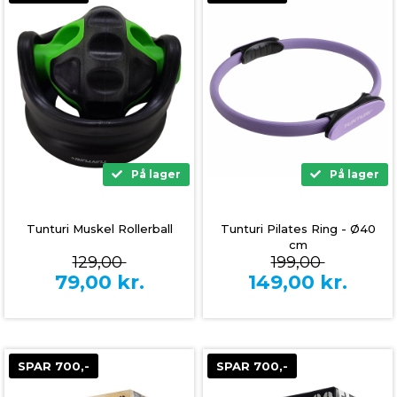
På lager
På lager
Tunturi Muskel Rollerball
Tunturi Pilates Ring - Ø40
cm
129,00
199,00
79,00
kr.
149,00
kr.
SPAR 700,-
SPAR 700,-