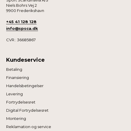
Sport Scandinavia A/S
Niels Bohrs Vej 2
9900 Frederikshavn
+45 41 128 128
info@spsca.dk
CVR.: 36685867
Kundeservice
Betaling
Finansiering
Handelsbetingelser
Levering
Fortrydelsesret
Digital Fortrydelsesret
Montering
Reklamation og service