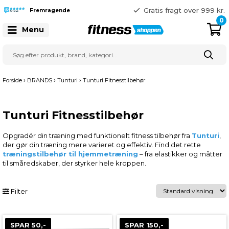
365 dages returret
Gratis fragt over 999 kr.
Fremragende
41 128 128
0
Menu
›
›
›
Forside
BRANDS
Tunturi
Tunturi Fitnesstilbehør
Tunturi Fitnesstilbehør
Opgradér din træning med funktionelt fitness tilbehør fra
Tunturi
,
der gør din træning mere varieret og effektiv. Find det rette
træningstilbehør til hjemmetræning
– fra elastikker og måtter
til småredskaber, der styrker hele kroppen.
Filter
SPAR 50,-
SPAR 150,-