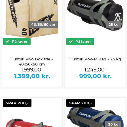
40/50/60 cm
25 kg
På lager
På lager
Tunturi Plyo Box træ -
Tunturi Power Bag - 25 kg
40x50x60 cm
1.999,00
1.249,00
1.399,00
kr.
999,00
kr.
SPAR 200,-
SPAR 200,-
20 kg