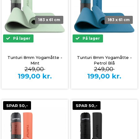
183 x 61 cm
183 x 61 cm
På lager
På lager
Tunturi 8mm Yogamåtte -
Tunturi 8mm Yogamåtte -
Mint
Petrol Blå
249,00
249,00
199,00
kr.
199,00
kr.
SPAR 50,-
SPAR 50,-