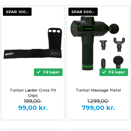
SPAR 100,-
SPAR 500,-
På lager
På lager
Tunturi Læder Cross Fit
Tunturi Massage Pistol
Grips
199,00
1.299,00
99,00
kr.
799,00
kr.