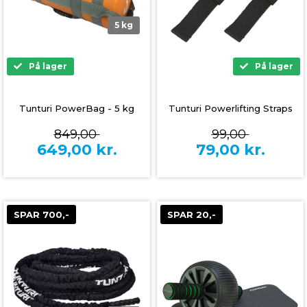
5 kg
På lager
På lager
Tunturi PowerBag - 5 kg
Tunturi Powerlifting Straps
849,00
99,00
649,00
kr.
79,00
kr.
SPAR 700,-
SPAR 20,-