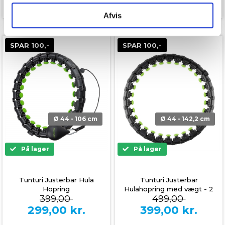
Afvis
SPAR 100,-
SPAR 100,-
Ø 44 - 106 cm
Ø 44 - 142,2 cm
På lager
På lager
Tunturi Justerbar Hula
Tunturi Justerbar
Hopring
Hulahopring med vægt - 2
399,00
499,00
kg
299,00
kr.
399,00
kr.