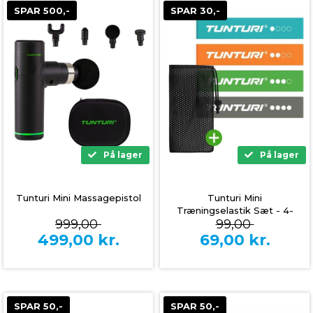
SPAR 500,-
SPAR 30,-
På lager
På lager
Tunturi Mini Massagepistol
Tunturi Mini
Træningselastik Sæt - 4-
999,00
99,00
pak
499,00
kr.
69,00
kr.
SPAR 50,-
SPAR 50,-