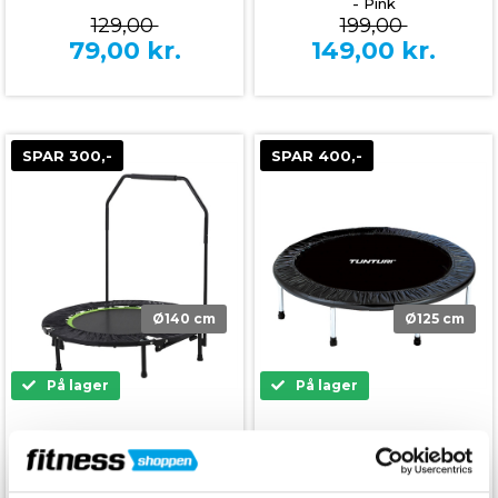
- Pink
129,00
199,00
79,00
kr.
149,00
kr.
SPAR 300,-
SPAR 400,-
Ø140 cm
Ø125 cm
På lager
På lager
Tunturi Foldbar Fitness
Tunturi Funhop Trampolin -
Trampolin
125 cm
1.399,00
1.199,00