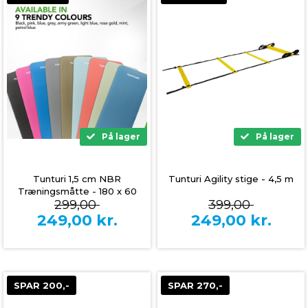
På lager
På lager
Tunturi 1,5 cm NBR
Tunturi Agility stige - 4,5 m
Træningsmåtte - 180 x 60
299,00
399,00
cm
249,00
kr.
249,00
kr.
SPAR 200,-
SPAR 270,-