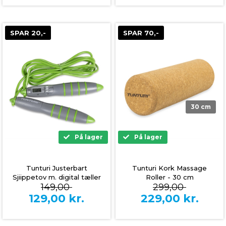
SPAR 20,-
SPAR 70,-
30 cm
På lager
På lager
Tunturi Justerbart
Tunturi Kork Massage
Sjiippetov m. digital tæller
Roller - 30 cm
149,00
299,00
- 300 cm
129,00
kr.
229,00
kr.