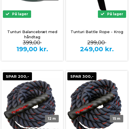
På lager
På lager
Tunturi Balancebræt med
Tunturi Battle Rope - Krog
håndtag
399,00
299,00
199,00
kr.
249,00
kr.
SPAR 200,-
SPAR 300,-
12 m
15 m