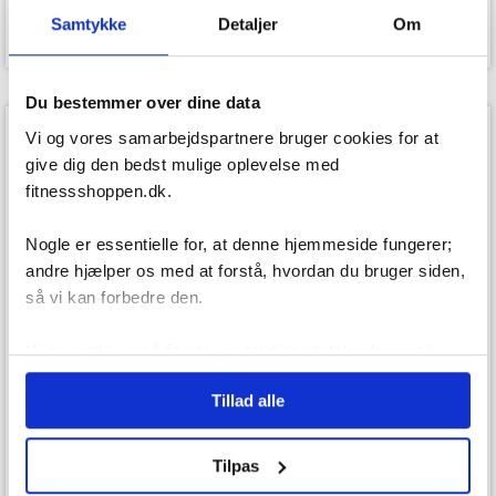
1.099,00
kr.
799,00
kr.
Samtykke
Detaljer
Om
Du bestemmer over dine data
SPAR 200,-
SPAR 20,-
Vi og vores samarbejdspartnere bruger cookies for at
give dig den bedst mulige oplevelse med
fitnessshoppen.dk.
Nogle er essentielle for, at denne hjemmeside fungerer;
andre hjælper os med at forstå, hvordan du bruger siden,
Ø95 cm
så vi kan forbedre den.
Vi anvender også første- og tredjepartsteknologier til
På lager
På lager
marketing formål. Klik på “Tillad alle” for at fortsætte som
Tillad alle
angivet, eller klik på “Tilpas” for at vælge, hvilke typer
Tunturi Funhop Trampolin -
Tunturi Håndtræner - Hård
cookies du vil acceptere.
95 cm
799,00
149,00
Tilpas
599,00
kr.
129,00
kr.