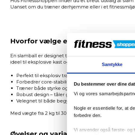
Hos Fitnessshoppen finder du et bredt udvalg af slam bal
Uanset om du træner derhjemme eller i et fitnessmiljø, 
Hvorfor vælge en slamball?
En slamball er designet til at kunne tåle hård belastni
ideel til eksplosive kast og slams.
Samtykke
Perfekt til eksplosiv træning og power-øvelser.
Forbedrer core-stabilitet og kropskontrol.
Du bestemmer over dine da
Træner både styrke og kondition samtidig.
Vi og vores samarbejdspartne
Robust design – tåler gentagne kast i gulvet.
Velegnet til både begyndere og øvede.
Nogle er essentielle for, at 
Med vægte fra 2 kg til 30 kg kan du nemt tilpasse din
forbedre den.
Vi anvender også første- og tr
Øvelser og variation