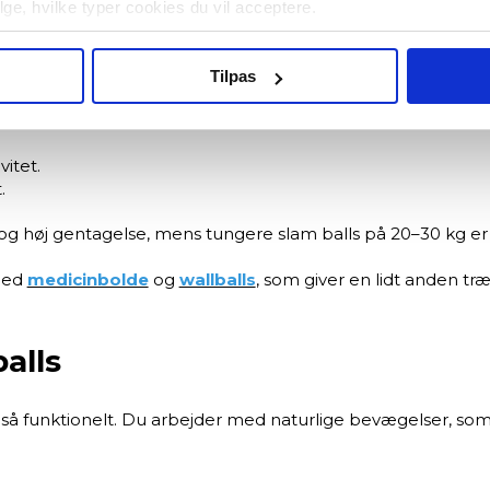
vælge, hvilke typer cookies du vil acceptere.
variation. Du kan bruge dem til både eksplosive bevægelser
Tilpas
itet.
.
k og høj gentagelse, mens tungere slam balls på 20–30 kg er 
med
medicinbolde
og
wallballs
, som giver en lidt anden tr
alls
gså funktionelt. Du arbejder med naturlige bevægelser, som