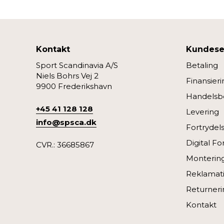
Kontakt
Kundese
Sport Scandinavia A/S
Betaling
Niels Bohrs Vej 2
Finansieri
9900 Frederikshavn
Handelsbe
+45 41 128 128
Levering
info@spsca.dk
Fortrydel
Digital Fo
CVR.: 36685867
Monterin
Reklamati
Returneri
Kontakt