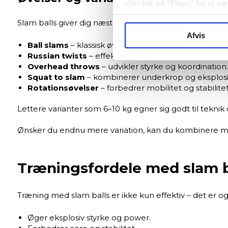
eller klik på “Tilpas” for at 
Slam balls giver dig næsten uendelige muligheder for 
Afvis
Ball slams
– klassisk øvelse til power og kondition.
Russian twists
– effektiv core-træning.
Overhead throws
– udvikler styrke og koordination.
Squat to slam
– kombinerer underkrop og eksplosiv
Rotationsøvelser
– forbedrer mobilitet og stabilitet
Lettere varianter som 6–10 kg egner sig godt til tekni
Ønsker du endnu mere variation, kan du kombinere 
Træningsfordele med slam b
Træning med slam balls er ikke kun effektiv – det er o
Øger eksplosiv styrke og power.