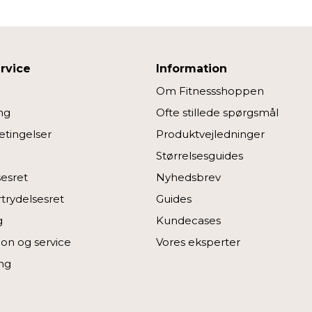
rvice
Information
Om Fitnessshoppen
ng
Ofte stillede spørgsmål
tingelser
Produktvejledninger
Størrelsesguides
sesret
Nyhedsbrev
rtrydelsesret
Guides
g
Kundecases
on og service
Vores eksperter
ng