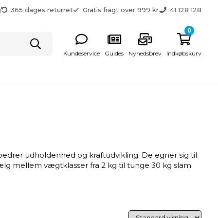
g
365 dages returret
Gratis fragt over 999 kr.
41 128 128
0
Kundeservice
Guides
Nyhedsbrev
Indkøbskurv
bedrer udholdenhed og kraftudvikling. De egner sig til
Vælg mellem vægtklasser fra 2 kg til tunge 30 kg slam