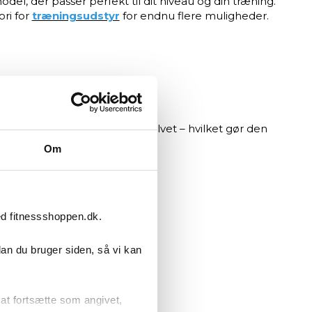
del, der passer perfekt til dit niveau og din træning.
ori for
træningsudstyr
for endnu flere muligheder.
 ikke hopper, men bliver på gulvet – hvilket gør den
Om
ed fitnessshoppen.dk.
dan du bruger siden, så vi kan
l belastning.
r at fortsætte som angivet,