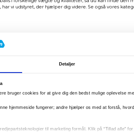
ls i forskellige vægte og kvaliteter, så du kan finde den mo
har vi udstyret, der hjælper dig videre. Se også vores kateg
ng igen og igen. Den solide konstruktion betyder, at bolden
Detaljer
ta
re bruger cookies for at give dig den bedst mulige oplevelse m
denne hjemmeside fungerer; andre hjælper os med at forstå, hvor
 træning – uanset om du er nybegynder eller ønsker maksima
edjepartsteknologier til marketing formål. Klik på “Tillad alle” fo