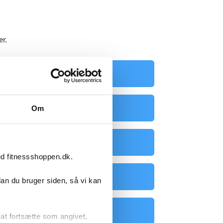
r.
kyttelsesudstyr
Boksepuder
Om
Fitnessbolde
ed fitnessshoppen.dk.
iadora Løbesko
dan du bruger siden, så vi kan
æningshandsker
r at fortsætte som angivet,