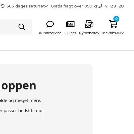
g
365 dages returret
Gratis fragt over 999 kr.
41 128 128
0
Kundeservice
Guides
Nyhedsbrev
Indkøbskurv
shoppen
sbolde og meget mere.
 passer bedst til dig.