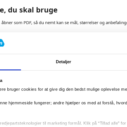
e, du skal bruge
 åbner som PDF, så du nemt kan se mål, størrelser og anbefalinge
Bes
er
Detaljer
ta
ædning
re bruger cookies for at give dig den bedst mulige oplevelse m
støj
D
denne hjemmeside fungerer; andre hjælper os med at forstå, hvor
Tr
edjepartsteknologier til marketing formål. Klik på “Tillad alle” fo