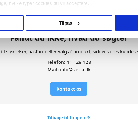
vælge, hvilke typer cookies du vil acceptere.
Tilpas
Fandt du ikke, hvad du søgte?
il størrelser, pasform eller valg af produkt, sidder vores kundeserv
Telefon:
41 128 128
Mail:
info@spsca.dk
Kontakt os
Tilbage til toppen ↑