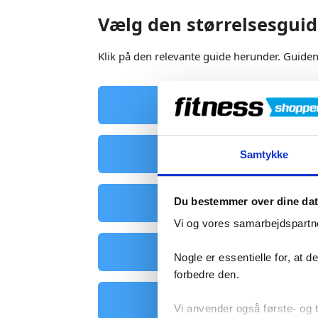
Vælg den størrelsesguid
Klik på den relevante guide herunder. Guiden
Beklædning
Boksehandsk
Samtykke
Du bestemmer over dine da
Kompressionsbekl
Vi og vores samarbejdspartne
Diadora Træning
Nogle er essentielle for, at 
forbedre den.
Støttebind
Vi anvender også første- og tr