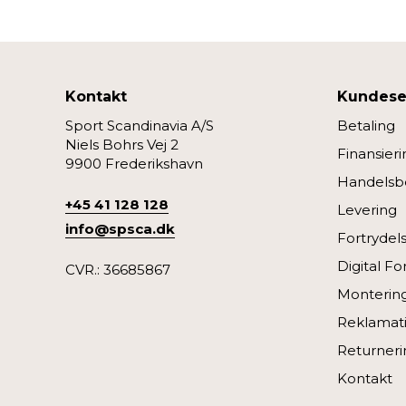
Kontakt
Kundese
Sport Scandinavia A/S
Betaling
Niels Bohrs Vej 2
Finansieri
9900 Frederikshavn
Handelsbe
+45 41 128 128
Levering
info@spsca.dk
Fortrydel
Digital Fo
CVR.: 36685867
Monterin
Reklamati
Returneri
Kontakt