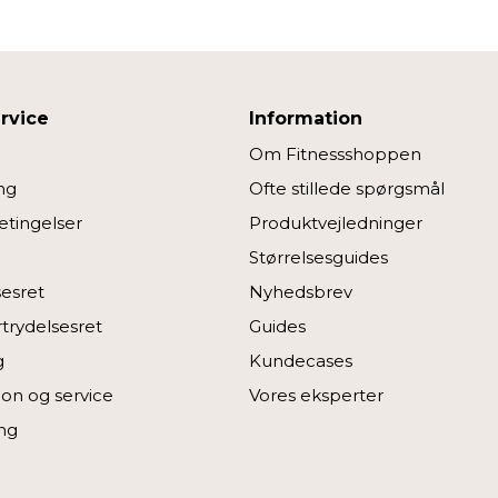
rvice
Information
Om Fitnessshoppen
ng
Ofte stillede spørgsmål
tingelser
Produktvejledninger
Størrelsesguides
sesret
Nyhedsbrev
rtrydelsesret
Guides
g
Kundecases
on og service
Vores eksperter
ng