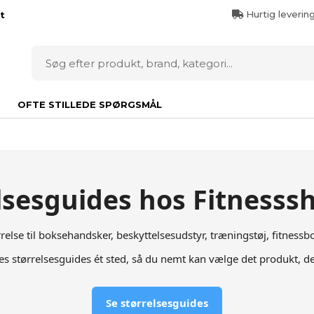
Hurtig leverin
t
OFTE STILLEDE SPØRGSMÅL
lsesguides hos Fitness
rrelse til boksehandsker, beskyttelsesudstyr, træningstøj, fitnes
res størrelsesguides ét sted, så du nemt kan vælge det produkt, der
Se størrelsesguides