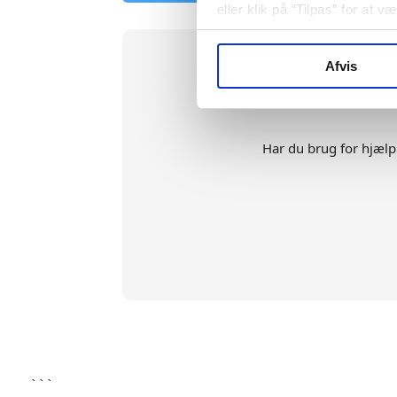
eller klik på “Tilpas” for at 
Afvis
Har du brug for hjælp t
```