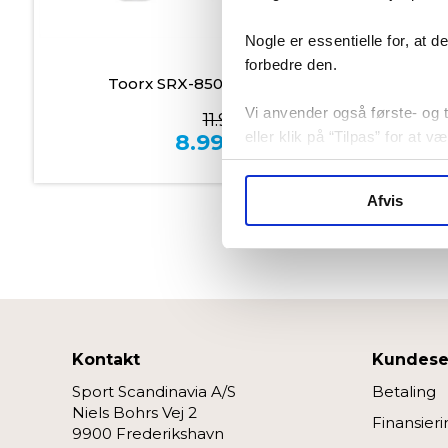
Bestillingsvare
Nogle er essentielle for, at 
forbedre den.
Toorx SRX-8500 Pro Spinningcykel
Vi anvender også første- og tr
11.999,00
eller klik på “Tilpas” for at 
8.999,00
kr.
Afvis
Kontakt
Kundese
Sport Scandinavia A/S
Betaling
Niels Bohrs Vej 2
Finansieri
9900 Frederikshavn