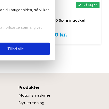
På lager
dan du bruger siden, så vi kan
Tunturi Platinum SB20 Spinningcykel
r at fortsætte som angivet,
12.999,00
kr.
Tillad alle
Produkter
Motionsmaskiner
Styrketræning