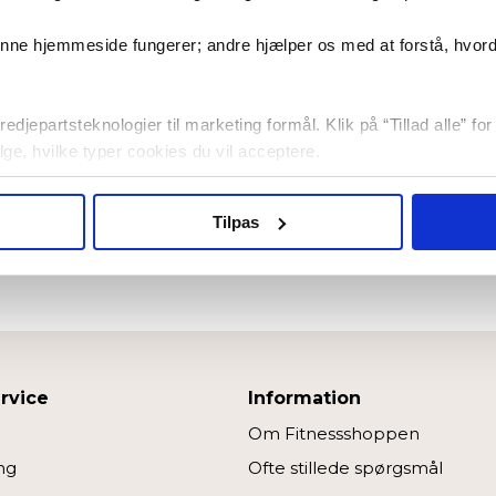
På lager
denne hjemmeside fungerer; andre hjælper os med at forstå, hvor
Tunturi Platinum SB10 Spinningcykel
edjepartsteknologier til marketing formål. Klik på “Tillad alle” fo
vælge, hvilke typer cookies du vil acceptere.
11.999,00
kr.
Tilpas
rvice
Information
Om Fitnessshoppen
ng
Ofte stillede spørgsmål