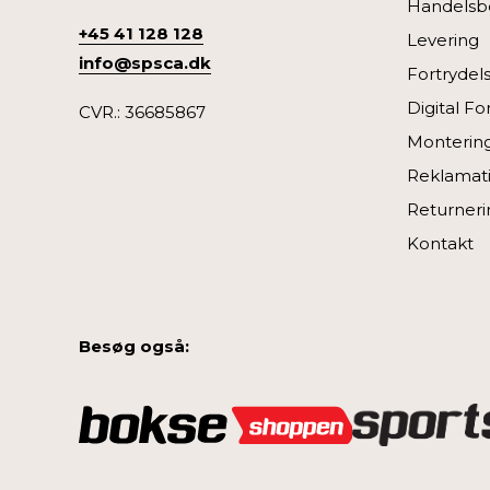
Handelsbe
+45 41 128 128
Levering
info@spsca.dk
Fortrydel
Digital Fo
CVR.: 36685867
Monterin
Reklamati
Returneri
Kontakt
Besøg også: