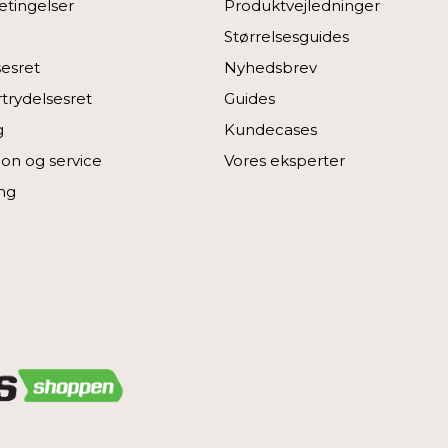
tingelser
Produktvejledninger
Størrelsesguides
sesret
Nyhedsbrev
rtrydelsesret
Guides
g
Kundecases
on og service
Vores eksperter
ng