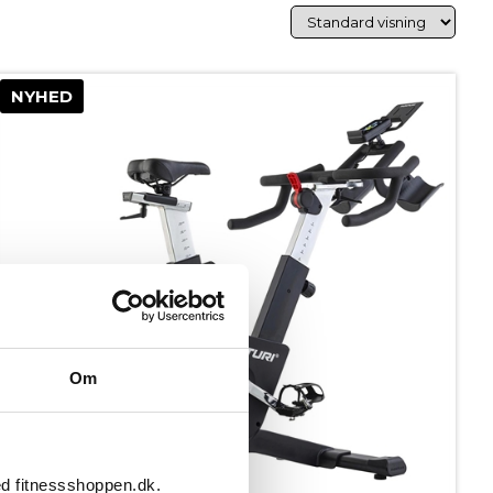
NYHED
Om
ed fitnessshoppen.dk.