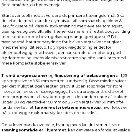
flere områder, du bør overveje.
Start eventuelt med at vurdere dit primære træningsformål: Skal
du arbejde med tekniske olympiske løft som snatch og clean &
jerk, fokusere på klassisk styrketræning med øvelser som squat,
bænkpres og dødløft, eller træner du mere målrettet bodybuilding
med kontrollerede bevægelser og mange gentagelser? Dit
træningsmål har stor betydning for, hvilke vægtskiver der giver
mest mening i dit setup. I olympisk vægtløftning er det for
eksempel vigtigt med skiver, der har korrekt diameter og god
støddæmpning, mens klassisk styrketræning ofte kan klares med
mere kompakte støbejernsskiver.
Til
små progressioner
og
finjustering af belastningen
er 1,25
kg vægtskiver på 50 mm næsten uundværlig. Disse mindre skiver
gør det muligt at øge vægten gradvist uden at springe for store
intervaller, hvilket er særligt vigtigt, hvis du arbejder struktureret
med progression i dit styrkeprogram. I den anden ende af skalaen
udgør 20 kg vægtskiver 50 mm og 25 kg vægtskiver 50 mm ofte
fundamentet i et
tungere styrketrænings-setup
, hvor fokus er
på at opbygge maksimal styrke i de store basisløft.
Derudover bør du overveje, hvor og hvordan du træner. Hvis dit
træningsområde er i hjemmet
, kan det være en fordel at vælge