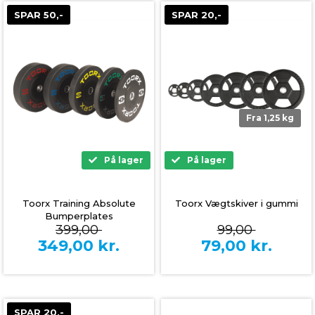
SPAR 50,-
SPAR 20,-
Fra 1,25 kg
På lager
På lager
Toorx Training Absolute
Toorx Vægtskiver i gummi
Bumperplates
399,00
99,00
349,00
kr.
79,00
kr.
SPAR 20,-