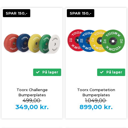
SPAR 150,-
SPAR 150,-
På lager
På lager
Toorx Challenge
Toorx Competetion
Bumperplates
Bumperplates
499,00
1.049,00
349,00
kr.
899,00
kr.