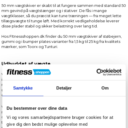
50 mm vægtskiver er skabt til at fungere sammen med standard 50
mm gevind på vægtstænger og i stativer. De fås i mange
vægtklasser, så du præcist kan tune træningen — fra meget lette
tillægsvægte til tunge løft. Med korrekt vedligeholdelse leverer
disse plader stabil og sikker belastning over lang tid.
Hos FItnessshoppen.dk finder du 50 mm vægtskiver af støbejern,
gummi og i bumper plates varianter fra 1,5 kg til 25 kg fra kvalitets
mærker, som Toorx og Tunturi.
Udbuddet af vægte
Vi tilbyder alt fra små tekniske plader til store løft: 1,25 kg vægtskiver
i 50 mm er ideel til finjustering og progressive stigninger i vægt,
mens 50 mm skiver på 5 kg og 10 kg dækker de fleste behov for
Samtykke
Detaljer
Om
øget modstand. De tungere 50 mm vægtskiver på 15 kg og 20 kg
og 25 kg er perfekte til baseløft og styrkeopbygning.
Vægtskiver fremstilles typisk i gummi, støbejern eller støbejern
Du bestemmer over dine data
med gummibelægning for at mindske støj og beskytte gulv.
Overfladebehandling og præcis huldiameter sikrer en
Vi og vores samarbejdspartnere bruger cookies for at
tætsiddende pasform på 50 mm vægtstænger, hvilket giver en
give dig den bedst mulige oplevelse med
stabil og sikker træningsoplevelse. Kombinationen af forskellige 50