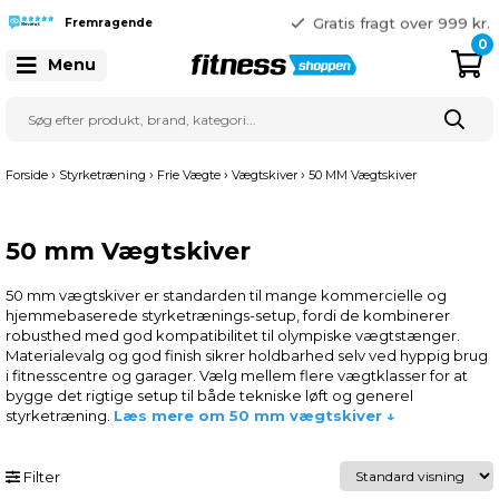
365 dages returret
Gratis fragt over 999 kr.
Fremragende
41 128 128
0
Menu
›
›
›
›
Forside
Styrketræning
Frie Vægte
Vægtskiver
50 MM Vægtskiver
50 mm Vægtskiver
50 mm vægtskiver er standarden til mange kommercielle og
hjemmebaserede styrketrænings-setup, fordi de kombinerer
robusthed med god kompatibilitet til olympiske vægtstænger.
Materialevalg og god finish sikrer holdbarhed selv ved hyppig brug
i fitnesscentre og garager. Vælg mellem flere vægtklasser for at
bygge det rigtige setup til både tekniske løft og generel
styrketræning.
Læs mere om 50 mm vægtskiver ↓
Filter