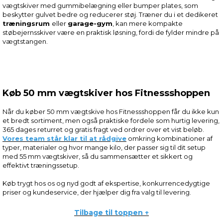
vægtskiver med gummibelægning eller bumper plates, som
beskytter gulvet bedre og reducerer støj. Træner du i et dedikeret
træningsrum
eller
garage-gym
, kan mere kompakte
støbejernsskiver være en praktisk løsning, fordi de fylder mindre på
vægtstangen.
Køb 50 mm vægtskiver hos Fitnessshoppen
Når du køber 50 mm vægtskive hos Fitnessshoppen får du ikke kun
et bredt sortiment, men også praktiske fordele som hurtig levering,
365 dages returret og gratis fragt ved ordrer over et vist beløb.
Vores team står klar til at rådgive
omkring kombinationer af
typer, materialer og hvor mange kilo, der passer sig til dit setup
med 55 mm vægtskiver, så du sammensætter et sikkert og
effektivt træningssetup.
Køb trygt hos os og nyd godt af ekspertise, konkurrencedygtige
priser og kundeservice, der hjælper dig fra valg til levering.
Tilbage til toppen ↑