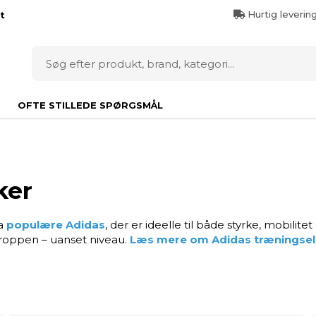
Hurtig leverin
t
OFTE STILLEDE SPØRGSMÅL
ker
ra
populære Adidas
, der er ideelle til både styrke, mobili
 kroppen – uanset niveau.
Læs mere om Adidas træningsela