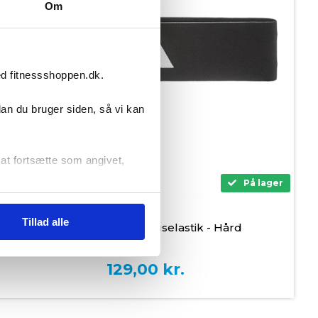
Om
ed fitnessshoppen.dk.
dan du bruger siden, så vi kan
r at fortsætte som angivet,
Hård
På lager
Tillad alle
Adidas Sort Træningselastik - Hård
129,00
kr.