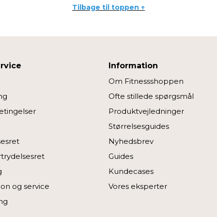
Tilbage til toppen ↑
rvice
Information
Om Fitnessshoppen
ng
Ofte stillede spørgsmål
tingelser
Produktvejledninger
Størrelsesguides
sesret
Nyhedsbrev
rtrydelsesret
Guides
g
Kundecases
on og service
Vores eksperter
ng