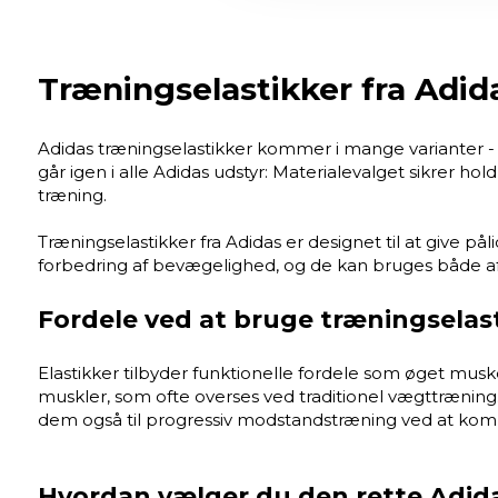
Træningselastikker fra Adid
Adidas træningselastikker kommer i mange varianter - 
går igen i alle Adidas udstyr: Materialevalget sikrer 
træning.
Træningselastikker fra Adidas er designet til at give pål
forbedring af bevægelighed, og de kan bruges både af
Fordele ved at bruge træningselas
Elastikker tilbyder funktionelle fordele som øget muske
muskler, som ofte overses ved traditionel vægttræning.
dem også til progressiv modstandstræning ved at kombi
Hvordan vælger du den rette Adida