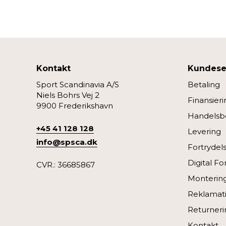
Kontakt
Kundese
Sport Scandinavia A/S
Betaling
Niels Bohrs Vej 2
Finansieri
9900 Frederikshavn
Handelsbe
+45 41 128 128
Levering
info@spsca.dk
Fortrydel
Digital Fo
CVR.: 36685867
Monterin
Reklamati
Returneri
Kontakt