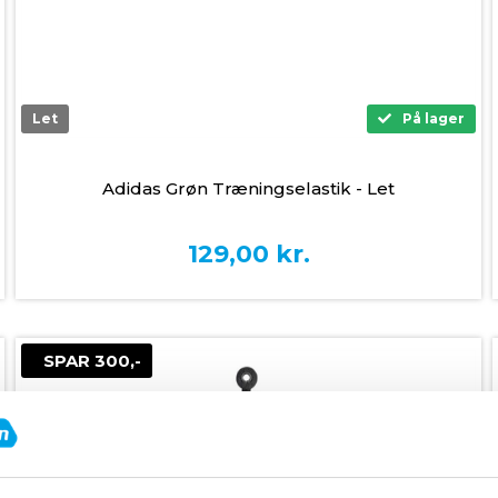
Let
På lager
Adidas Grøn Træningselastik - Let
129,00
kr.
SPAR 300,-