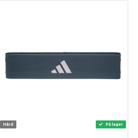
Hård
På lager