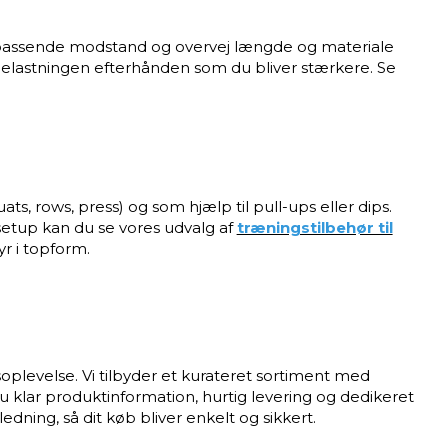
d passende modstand og overvej længde og materiale
e belastningen efterhånden som du bliver stærkere. Se
s, rows, press) og som hjælp til pull-ups eller dips.
gssetup kan du se vores udvalg af
træningstilbehør til
yr i topform.
oplevelse. Vi tilbyder et kurateret sortiment med
 du klar produktinformation, hurtig levering og dedikeret
edning, så dit køb bliver enkelt og sikkert.