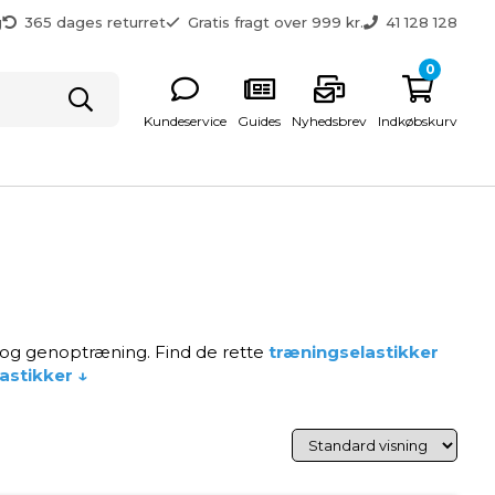
g
365 dages returret
Gratis fragt over 999 kr.
41 128 128
0
Kundeservice
Guides
Nyhedsbrev
Indkøbskurv
tet og genoptræning. Find de rette
træningselastikker
stikker ↓