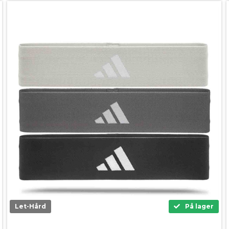
Let-Hård
På lager