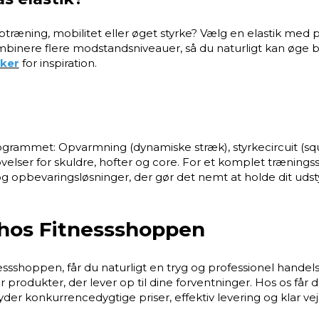
ptræning, mobilitet eller øget styrke? Vælg en elastik me
t kombinere flere modstandsniveauer, så du naturligt kan øg
kker
for inspiration.
ogrammet: Opvarmning (dynamiske stræk), styrkecircuit (squat
etsøvelser for skuldre, hofter og core. For et komplet trænin
r og opbevaringsløsninger, der gør det nemt at holde dit udst
 hos Fitnessshoppen
ssshoppen, får du naturligt en tryg og professionel handels
år produkter, der lever op til dine forventninger. Hos os får
der konkurrencedygtige priser, effektiv levering og klar vejl