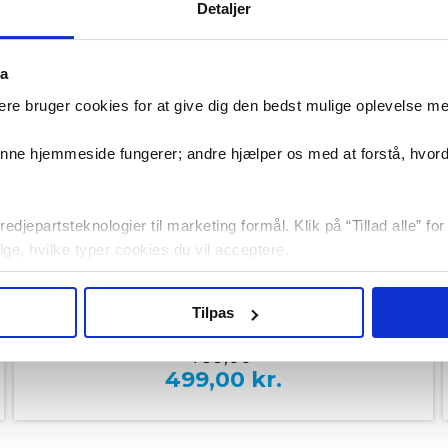
Detaljer
ta
re bruger cookies for at give dig den bedst mulige oplevelse m
denne hjemmeside fungerer; andre hjælper os med at forstå, hvor
edjepartsteknologier til marketing formål. Klik på “Tillad alle” fo
vælge, hvilke typer cookies du vil acceptere.
Ekstra let - Ekstra hård / 5 - 75 kg
På lager
Tilpas
Adidas Multi Justerbar Træningselastik
799,00
499,00
kr.