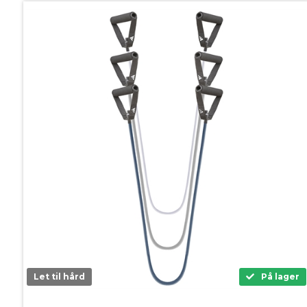
Let til hård
På lager