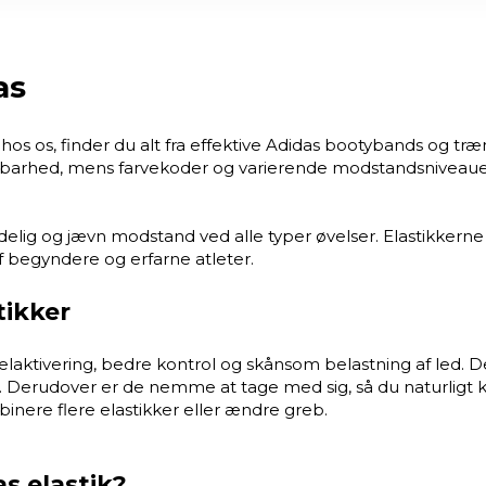
as
hos os, finder du alt fra effektive Adidas bootybands og tr
holdbarhed, mens farvekoder og varierende modstandsniveauer
idelig og jævn modstand ved alle typer øvelser. Elastikkerne e
 begyndere og erfarne atleter.
tikker
laktivering, bedre kontrol og skånsom belastning af led. De 
 Derudover er de nemme at tage med sig, så du naturligt ka
nere flere elastikker eller ændre greb.
s elastik?