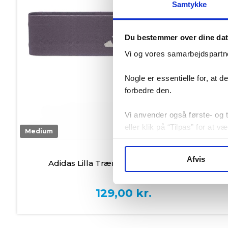
Samtykke
Du bestemmer over dine da
Vi og vores samarbejdspartne
Nogle er essentielle for, at 
forbedre den.
Vi anvender også første- og tr
eller klik på “Tilpas” for at 
Medium
På lager
Afvis
Adidas Lilla Træningselastik - Medium
129,00
kr.