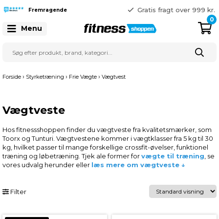
365 dages returret
Gratis fragt over 999 kr.
Fremragende
41 128 128
0
Menu
›
›
›
Forside
Styrketræning
Frie Vægte
Vægtvest
Vægtveste
Hos fitnessshoppen finder du vægtveste fra kvalitetsmærker, som
Toorx og Tunturi. Vægtvestene kommer i vægtklasser fra 5 kg til 30
kg, hvilket passer til mange forskellige crossfit-øvelser, funktionel
træning og løbetræning. Tjek ale former for
vægte til træning
, se
vores udvalg herunder eller
læs mere om vægtveste ↓
Filter