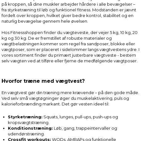
på kroppen, så dine muskler arbejder hårdere i alle bevægelser –
fra styrketræning til løb og funktionel fitness. Modstanden er jævnt
fordelt over kroppen, hvilket giver bedre kontrol, stabilitet og en
naturlig bevægelse gennem hele øvelsen.
Hos Fitnessshoppen finder du vægteveste, der vejer 5 kg, 10 kg, 20
kg og 30 kg. De er fremstillet af robuste materialer og
vægtbelastningen kommer som regel fra sandposer, blokke eller
vægtposer, som er placeret i sidelommer langs vægtvestens ydre. I
vores sortiment finder du primært justerbare vægtveste - bestem
selv vægten ved at tilføre eller fjerne de medfølgende vægtposer.
Hvorfor træne med vægtvest?
En vægtvest gør din træning mere krævende – på den gode måde.
Ved selv små vægtøgninger øger du muskelaktivering, puls og
kalorieforbrænding markant. Det gør vesten ideel til:
Styrketræning:
Squats, lunges, pull-ups, push-ups og
kropsvægtstræning.
Konditionstræning:
Løb, gang, trappeintervaller og
udendørstræning.
Crossfit workouts:
WODs, AMRAPs og funktionelle