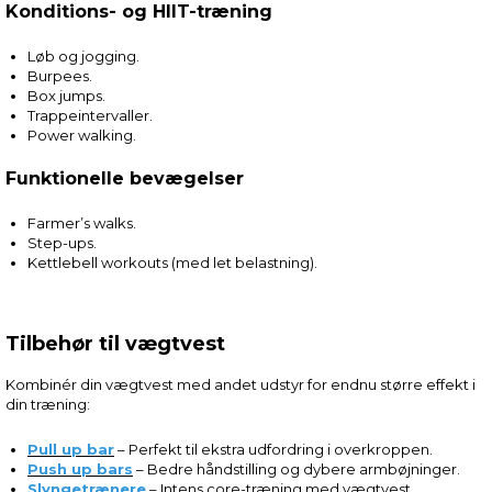
Konditions- og HIIT-træning
Løb og jogging.
Burpees.
Box jumps.
Trappeintervaller.
Power walking.
Funktionelle bevægelser
Farmer’s walks.
Step-ups.
Kettlebell workouts (med let belastning).
Tilbehør til vægtvest
Kombinér din vægtvest med andet udstyr for endnu større effekt i
din træning:
Pull up bar
– Perfekt til ekstra udfordring i overkroppen.
Push up bars
– Bedre håndstilling og dybere armbøjninger.
Slyngetrænere
– Intens core-træning med vægtvest.