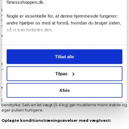
fitnessshoppen.dk.
En vægtvest til crossfit er udviklet til højintens træning, hvor
mobilitet er afgørende. Den sidder tæt ind til kroppen, så du kan
Nogle er essentielle for, at denne hjemmeside fungerer;
løbe, hoppe, lave burpees og kaste dig ned i gulvet uden at blive
andre hjælper os med at forstå, hvordan du bruger siden,
generet.
så vi kan forbedre den.
Oplagte crossfit kombinationer med vægtvest:
Vi anvender også første- og tredjepartsteknologier til
Løb + pull-ups kombinationer.
marketing formål. Klik på “Tillad alle” for at fortsætte som
Push-ups, air squats og kettlebell workouts.
Tillad alle
angivet, eller klik på “Tilpas” for at vælge, hvilke typer
En crossfit vest giver intensitet, uden at begrænse din hurtighed
cookies du vil acceptere.
eller teknik.
Tilpas
Vægtvest til løb – Ekstra udfordring
Afvis
En vægtvest til løb giver markant forbedret udholdenhed og
benstyrke. Selv en let vægt (3–6 kg) gør musklerne mere stabile og
øger pulsen hurtigere.
Oplagte konditionstræningsøvelser med vægtvest: