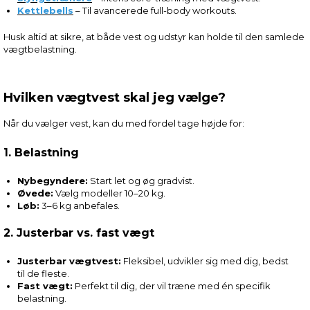
Kettlebells
– Til avancerede full-body workouts.
Husk altid at sikre, at både vest og udstyr kan holde til den samlede
vægtbelastning.
Hvilken vægtvest skal jeg vælge?
Når du vælger vest, kan du med fordel tage højde for:
1. Belastning
Nybegyndere:
Start let og øg gradvist.
Øvede:
Vælg modeller 10–20 kg.
Løb:
3–6 kg anbefales.
2. Justerbar vs. fast vægt
Justerbar vægtvest:
Fleksibel, udvikler sig med dig, bedst
til de fleste.
Fast vægt:
Perfekt til dig, der vil træne med én specifik
belastning.