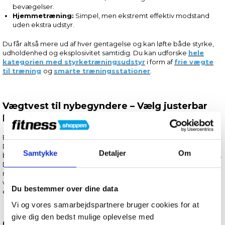
bevægelser.
Hjemmetræning:
Simpel, men ekstremt effektiv modstand
uden ekstra udstyr.
Du får altså mere ud af hver gentagelse og kan løfte både styrke,
udholdenhed og eksplosivitet samtidig. Du kan udforske
hele
kategorien med styrketræningsudstyr
i form af
frie vægte
til træning
og
smarte træningsstationer
.
Vægtvest til nybegyndere – Vælg justerbar
belastning
Er du ny til vægtvest-træning, anbefales en justerbar træningsvest.
Den giver dig mulighed for at starte med lav vægt og øge
Samtykke
Detaljer
Om
belastningen gradvist, efterhånden som teknik og styrke forbedres.
Du undgår overbelastning, og du får en vest, som kan følge dig i
mange år – selv når du bliver stærkere. I de fleste af vores
vægtveste kan vægtpakkerne tages ud, så du kan justere den
Du bestemmer over dine data
efter dine behov. Læs produktbeskrivelserne for at være sikker.
Vi og vores samarbejdspartnere bruger cookies for at
give dig den bedst mulige oplevelse med
Crossfit vægtvest – Masser af bevægelsesfrihed