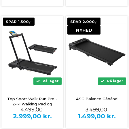
SPAR 1.500,-
SPAR 2.000,-
NYHED
På lager
På lager
Top Sport Walk Run Pro -
ASG Balance Gåbånd
2-i-1 Walking Pad og
4.499,00
3.499,00
Løbebånd
2.999,00
kr.
1.499,00
kr.