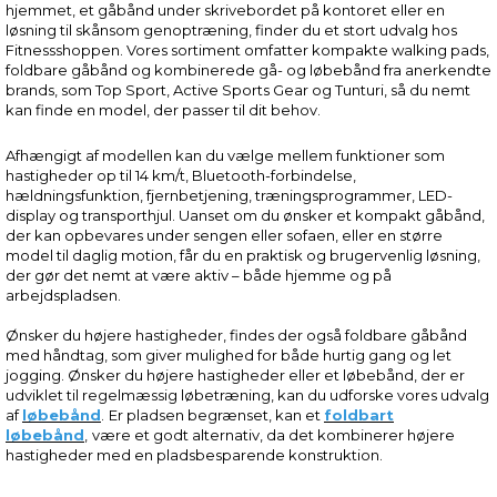
hjemmet, et gåbånd under skrivebordet på kontoret eller en
løsning til skånsom genoptræning, finder du et stort udvalg hos
Fitnessshoppen. Vores sortiment omfatter kompakte walking pads,
foldbare gåbånd og kombinerede gå- og løbebånd fra anerkendte
brands, som Top Sport, Active Sports Gear og Tunturi, så du nemt
kan finde en model, der passer til dit behov.
Afhængigt af modellen kan du vælge mellem funktioner som
hastigheder op til 14 km/t, Bluetooth-forbindelse,
hældningsfunktion, fjernbetjening, træningsprogrammer, LED-
display og transporthjul. Uanset om du ønsker et kompakt gåbånd,
der kan opbevares under sengen eller sofaen, eller en større
model til daglig motion, får du en praktisk og brugervenlig løsning,
der gør det nemt at være aktiv – både hjemme og på
arbejdspladsen.
Ønsker du højere hastigheder, findes der også foldbare gåbånd
med håndtag, som giver mulighed for både hurtig gang og let
jogging. Ønsker du højere hastigheder eller et løbebånd, der er
udviklet til regelmæssig løbetræning, kan du udforske vores udvalg
af
løbebånd
.
Er pladsen begrænset, kan et
foldbart
løbebånd
,
være et godt alternativ, da det kombinerer højere
hastigheder med en pladsbesparende konstruktion.