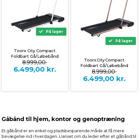
På lager
På lager
Toorx City Compact
Foldbart Gå/Løbebånd
Toorx City Compact
8.999,00
(Hvid)
Foldbart Gå/Løbebånd
6.499,00
kr.
8.999,00
(Rose Gold)
6.499,00
kr.
Gåbånd til hjem, kontor og genoptræning
Et gåbånd er en enkel og pladsbesparende måde at få mere
bevægelse ind i hverdagen. Uanset om du leder efter et gåbånd til