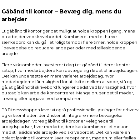
Gåbånd til kontor – Bevæg dig, mens du
arbejder
Et gåbånd til kontor gør det muligt at holde kroppen i gang, mens
du arbejder ved skrivebordet. Kombineret med et hæve-
sænkebord kan du gå i et roligt tempo i flere timer, holde kroppen
i bevægelse og reducere lange perioder med stillesiddende
arbejde
Flere virksomheder investerer i dag i et gåbånd til deres kontor
setup, hvor medarbejdere kan bevæge sig i løbet af arbejdsdagen.
Det kan understøtte en mere varieret arbejdsdag, hvor
medarbejderne får mulighed for at skifte mellem at sidde, stå og
gå. Et gåbånd til skrivebord fungerer bedst ved lav hastighed, hvor
du stadig kan arbejde koncentreret. Mange bruger det til møder,
læsning eller opgaver ved computeren.
På Fitnessshoppen laver vi også professionelle løsninger for erhverv
og virksomheder, der ønsker at integrere mere bevægelse i
arbejdsdagen. Vores gåbånd til kontor er velegnede til
arbejdspladser, hvor medarbejdere kan kombinere let motion
med stillesiddende arbejde ved skrivebordet. Det kan være en
oplagt løsning til kontormiljøer, receptioner, møderum eller fælles