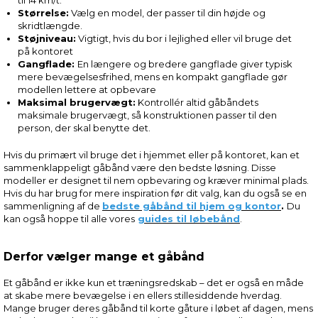
Størrelse:
Vælg en model, der passer til din højde og
skridtlængde.
Støjniveau:
Vigtigt, hvis du bor i lejlighed eller vil bruge det
på kontoret
Gangflade:
En længere og bredere gangflade giver typisk
mere bevægelsesfrihed, mens en kompakt gangflade gør
modellen lettere at opbevare
Maksimal brugervægt:
Kontrollér altid gåbåndets
maksimale brugervægt, så konstruktionen passer til den
person, der skal benytte det.
Hvis du primært vil bruge det i hjemmet eller på kontoret, kan et
sammenklappeligt gåbånd være den bedste løsning. Disse
modeller er designet til nem opbevaring og kræver minimal plads.
Hvis du har brug for mere inspiration før dit valg, kan du også se en
sammenligning af de
bedste gåbånd til hjem og kontor
.
Du
kan også hoppe til alle vores
guides til løbebånd
.
Derfor vælger mange et gåbånd
Et gåbånd er ikke kun et træningsredskab – det er også en måde
at skabe mere bevægelse i en ellers stillesiddende hverdag.
Mange bruger deres gåbånd til korte gåture i løbet af dagen, mens