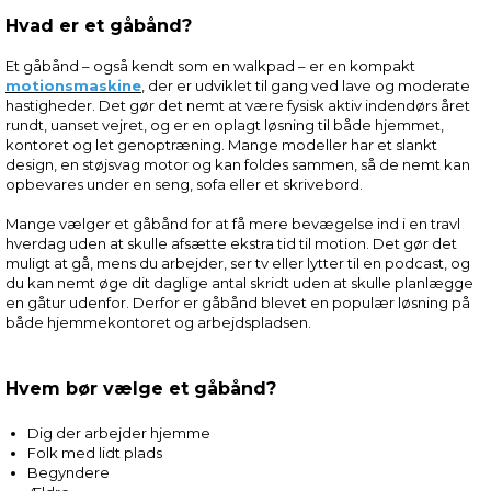
Hvad er et gåbånd?
Et gåbånd – også kendt som en walkpad – er en kompakt
motionsmaskine
, der er udviklet til gang ved lave og moderate
hastigheder. Det gør det nemt at være fysisk aktiv indendørs året
rundt, uanset vejret, og er en oplagt løsning til både hjemmet,
kontoret og let genoptræning. Mange modeller har et slankt
design, en støjsvag motor og kan foldes sammen, så de nemt kan
opbevares under en seng, sofa eller et skrivebord.
Mange vælger et gåbånd for at få mere bevægelse ind i en travl
hverdag uden at skulle afsætte ekstra tid til motion. Det gør det
muligt at gå, mens du arbejder, ser tv eller lytter til en podcast, og
du kan nemt øge dit daglige antal skridt uden at skulle planlægge
en gåtur udenfor. Derfor er gåbånd blevet en populær løsning på
både hjemmekontoret og arbejdspladsen.
Hvem bør vælge et gåbånd?
Dig der arbejder hjemme
Folk med lidt plads
Begyndere