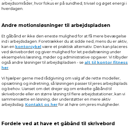
arbejdsområder, hvor fokus er på sundhed, trivsel og øget energi i
hverdagen.
Andre motionsløsninger til arbejdspladsen
Et gåbånd er ikke den eneste mulighed for at få mere bevægelse
ind i arbejdsdagen. Foretrækker du at sidde ned, mens du er aktiv,
kan en
kontorcykel
være et praktisk alternativ. Den kan placeres
ved skrivebordet og giver mulighed for let pedaltræning under
eksempelvis læsning, møder og administrative opgaver. Vi tilbyder
også andre løsninger til arbejdspladsen - se
alt til kontor fitness
her
.
Vi hjælper gerne med rådgivning om valg af de rette modeller,
opsætning og indretning, så løsningen passer til jeres arbejdsplads
og behov. Uanset om det drejer sig om enkelte gåbånd til
skriveborde eller en større løsning til flere arbejdsstationer, kan vi
sammensætte en løsning, der understøtter en mere aktiv
arbejdsdag.
Kontakt os her
for at høre om jeres muligheder.
Fordele ved at have et gåbånd til skrivebord