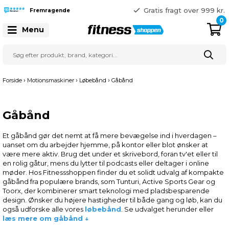
365 dages returret
Gratis fragt over 999 kr.
Fremragende
41 128 128
0
Menu
›
›
›
Forside
Motionsmaskiner
Løbebånd
Gåbånd
Gåbånd
Et gåbånd gør det nemt at få mere bevægelse ind i hverdagen –
uanset om du arbejder hjemme, på kontor eller blot ønsker at
være mere aktiv. Brug det under et skrivebord, foran tv'et eller til
en rolig gåtur, mens du lytter til podcasts eller deltager i online
møder. Hos Fitnessshoppen finder du et solidt udvalg af kompakte
gåbånd fra populære brands, som Tunturi, Active Sports Gear og
Toorx, der kombinerer smart teknologi med pladsbesparende
design. Ønsker du højere hastigheder til både gang og løb, kan du
også udforske alle vores
løbebånd
. Se udvalget herunder eller
læs mere om gåbånd ↓