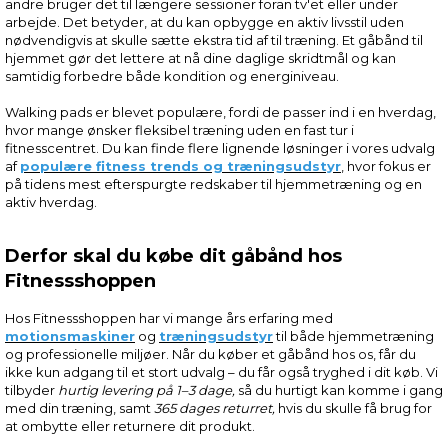
andre bruger det til længere sessioner foran tv'et eller under
arbejde. Det betyder, at du kan opbygge en aktiv livsstil uden
nødvendigvis at skulle sætte ekstra tid af til træning. Et gåbånd til
hjemmet gør det lettere at nå dine daglige skridtmål og kan
samtidig forbedre både kondition og energiniveau.
Walking pads er blevet populære, fordi de passer ind i en hverdag,
hvor mange ønsker fleksibel træning uden en fast tur i
fitnesscentret. Du kan finde flere lignende løsninger i vores udvalg
af
populære fitness trends og træningsudstyr
, hvor fokus er
på tidens mest efterspurgte redskaber til hjemmetræning og en
aktiv hverdag.
Derfor skal du købe dit gåbånd hos
Fitnessshoppen
Hos Fitnessshoppen har vi mange års erfaring med
motionsmaskiner
og
træningsudstyr
til både hjemmetræning
og professionelle miljøer. Når du køber et gåbånd hos os, får du
ikke kun adgang til et stort udvalg – du får også tryghed i dit køb. Vi
tilbyder
hurtig levering på 1–3 dage,
så du hurtigt kan komme i gang
med din træning, samt
365 dages returret,
hvis du skulle få brug for
at ombytte eller returnere dit produkt.