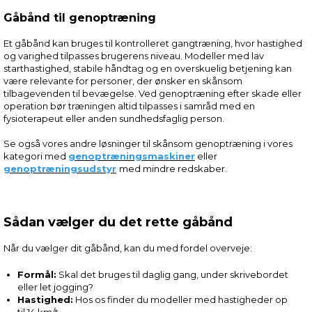
Gåbånd til genoptræning
Et gåbånd kan bruges til kontrolleret gangtræning, hvor hastighed
og varighed tilpasses brugerens niveau. Modeller med lav
starthastighed, stabile håndtag og en overskuelig betjening kan
være relevante for personer, der ønsker en skånsom
tilbagevenden til bevægelse. Ved genoptræning efter skade eller
operation bør træningen altid tilpasses i samråd med en
fysioterapeut eller anden sundhedsfaglig person.
Se også vores andre løsninger til skånsom genoptræning i vores
kategori med
genoptræningsmaskiner
eller
genoptræningsudstyr
med mindre redskaber.
Sådan vælger du det rette gåbånd
Når du vælger dit gåbånd, kan du med fordel overveje:
Formål:
Skal det bruges til daglig gang, under skrivebordet
eller let jogging?
Hastighed:
Hos os finder du modeller med hastigheder op
til 14 km/t.