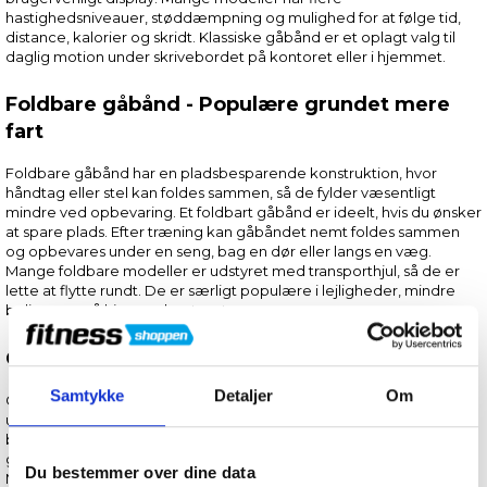
hastighedsniveauer, støddæmpning og mulighed for at følge tid,
distance, kalorier og skridt. Klassiske gåbånd er et oplagt valg til
daglig motion under skrivebordet på kontoret eller i hjemmet.
Foldbare gåbånd - Populære grundet mere
fart
Foldbare gåbånd har en pladsbesparende konstruktion, hvor
håndtag eller stel kan foldes sammen, så de fylder væsentligt
mindre ved opbevaring. Et foldbart gåbånd er ideelt, hvis du ønsker
at spare plads. Efter træning kan gåbåndet nemt foldes sammen
og opbevares under en seng, bag en dør eller langs en væg.
Mange foldbare modeller er udstyret med transporthjul, så de er
lette at flytte rundt. De er særligt populære i lejligheder, mindre
boliger og på hjemmekontoret
Gåbånd uden motor - Løsningen uden strøm
Samtykke
Detaljer
Om
Gåbånd uden motor har ofte et enkelt og minimalistisk design
uden motorhus, hvor gangfladen drives direkte af dine egne
bevægelser. Hastigheden bestemmes derfor af dit tempo, hvilket
giver en naturlig gangoplevelse og fuld kontrol over intensiteten.
Du bestemmer over dine data
Motorløse gåbånd kræver ingen strøm under brug og anvendes