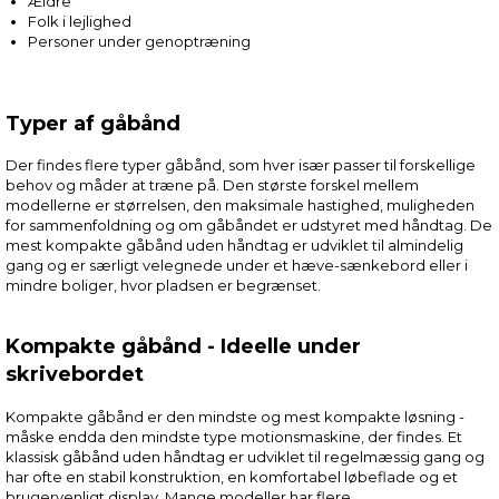
Ældre
Folk i lejlighed
Personer under genoptræning
Typer af gåbånd
Der findes flere typer gåbånd, som hver især passer til forskellige
behov og måder at træne på. Den største forskel mellem
modellerne er størrelsen, den maksimale hastighed, muligheden
for sammenfoldning og om gåbåndet er udstyret med håndtag. De
mest kompakte gåbånd uden håndtag er udviklet til almindelig
gang og er særligt velegnede under et hæve-sænkebord eller i
mindre boliger, hvor pladsen er begrænset.
Kompakte gåbånd - Ideelle under
skrivebordet
Kompakte gåbånd er den mindste og mest kompakte løsning -
måske endda den mindste type motionsmaskine, der findes. Et
klassisk gåbånd uden håndtag er udviklet til regelmæssig gang og
har ofte en stabil konstruktion, en komfortabel løbeflade og et
brugervenligt display. Mange modeller har flere