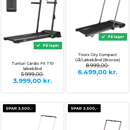
På lager
På lager
Toorx City Compact
Gå/Løbebånd (Bronze)
Tunturi Cardio Fit T10
8.999,00
løbebånd
6.499,00
kr.
5.999,00
3.999,00
kr.
SPAR 2.500,-
SPAR 2.500,-