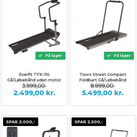
På lager
På lager
Everfit TFK-110
Toorx Street Compact
Gå/Løbebånd uden motor
Foldbart Gå/Løbebånd
3.999,00
8.999,00
- Sammenklappelig
(Sort)
2.499,00
kr.
5.499,00
kr.
SPAR 2.000,-
SPAR 2.500,-