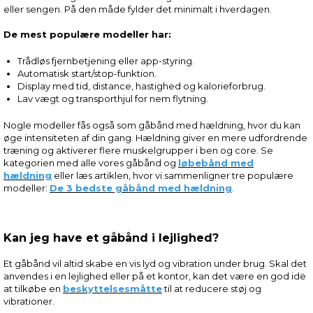
eller sengen. På den måde fylder det minimalt i hverdagen.
De mest populære modeller har:
Trådløs fjernbetjening eller app-styring.
Automatisk start/stop-funktion.
Display med tid, distance, hastighed og kalorieforbrug.
Lav vægt og transporthjul for nem flytning.
Nogle modeller fås også som gåbånd med hældning, hvor du kan
øge intensiteten af din gang. Hældning giver en mere udfordrende
træning og aktiverer flere muskelgrupper i ben og core. Se
kategorien med alle vores gåbånd og
løbebånd med
hældning
eller læs artiklen, hvor vi sammenligner tre populære
modeller:
De 3 bedste gåbånd med hældning
.
Kan jeg have et gåbånd i lejlighed?
Et gåbånd vil altid skabe en vis lyd og vibration under brug. Skal det
anvendes i en lejlighed eller på et kontor, kan det være en god idë
at tilkøbe en
beskyttelsesmåtte
til at reducere støj og
vibrationer.