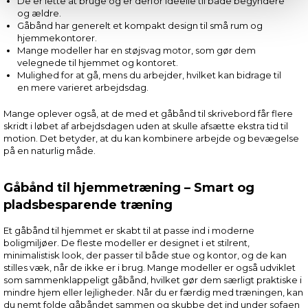
De er lette at bruge og er derfor ideelle til både begyndere
og ældre.
Gåbånd har generelt et kompakt design til små rum og
hjemmekontorer.
Mange modeller har en støjsvag motor, som gør dem
velegnede til hjemmet og kontoret.
Mulighed for at gå, mens du arbejder, hvilket kan bidrage til
en mere varieret arbejdsdag.
Mange oplever også, at de med et gåbånd til skrivebord får flere
skridt i løbet af arbejdsdagen uden at skulle afsætte ekstra tid til
motion. Det betyder, at du kan kombinere arbejde og bevægelse
på en naturlig måde.
Gåbånd til hjemmetræning – Smart og
pladsbesparende træning
Et gåbånd til hjemmet er skabt til at passe ind i moderne
boligmiljøer. De fleste modeller er designet i et stilrent,
minimalistisk look, der passer til både stue og kontor, og de kan
stilles væk, når de ikke er i brug. Mange modeller er også udviklet
som sammenklappeligt gåbånd, hvilket gør dem særligt praktiske i
mindre hjem eller lejligheder. Når du er færdig med træningen, kan
du nemt folde gåbåndet sammen og skubbe det ind under sofaen