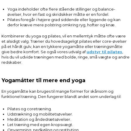
Yoga indeholder ofte flere stående stillinger og balance-
øvelser, hvor en fast og skridsikker måtte er en fordel.
Pilates foregår i højere grad siddende eller liggende og kan
derfor kræve mere polstring omkring ryg, hofter og knæ.
Kombinerer du yoga og pilates, vil en mellemtyk måtte ofte være
et alsidigt valg. Træner du hovedsageligt pilates eller core-øvelser
på et hårdt gulv, kan en tykkere yogamåtte eller træningsmåtte
give bedre komfort. Se også vores udvalg af
udstyr til pilates
,
hvis du vil udvide træningen med bolde, ringe, små vægte og andre
redskaber.
Yogamåtter til mere end yoga
En yogamåtte kan bruges til mange former for skånsom og
funktionel træning. Den fungerer blandt andet som underlag til:
Pilates og coretræning.
Udstrækning og mobilitetsøvelser.
Meditation og åndedrætsøvelser.
Let træning med egen kropsvægt.
Opvarmning, nedkøling og restitution.