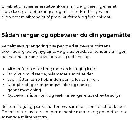
En vibrationstræner erstatter ikke almindelig træning eller et
individuelt genoptræningsprogram, men kan bruges som
supplement afhængigt af produkt, formål og fysisk niveau.
Sådan rengør og opbevarer du din yogamåtte
Regelmæssig rengøring hjælper med at bevare måttens
overflade, greb og hygiejne. Følg altid producentens anvisninger,
da materialer kan kræve forskellig behandling.
Aftør måtten efter brug med en let fugtig klud.
Brug kun mild sæbe, hvis materialet tåler det.
Lad måtten tørre helt, inden den rulles sammen.
Undgå kraftige rengøringsmidler og unødig
gennemvædning.
Opbevar måtten tørt og væk fra længere tids direkte sollys.
Rul som udgangspunkt måtten løst sammen frem for at folde den.
Det mindsker risikoen for permanente mærker og gør det lettere
at bevare måttens form.