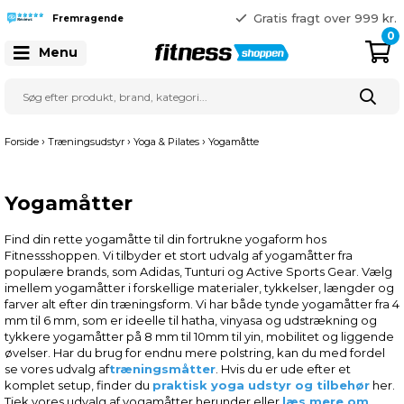
365 dages returret
Gratis fragt over 999 kr.
Fremragende
41 128 128
0
Menu
›
›
›
Forside
Træningsudstyr
Yoga & Pilates
Yogamåtte
Yogamåtter
Find din rette yogamåtte til din fortrukne yogaform hos
Fitnessshoppen. Vi tilbyder et stort udvalg af yogamåtter fra
populære brands, som Adidas, Tunturi og Active Sports Gear. Vælg
imellem yogamåtter i forskellige materialer, tykkelser, længder og
farver alt efter din træningsform. Vi har både tynde yogamåtter fra 4
mm til 6 mm, som er ideelle til hatha, vinyasa og udstrækning og
tykkere yogamåtter på 8 mm til 10mm til yin, mobilitet og liggende
øvelser. Har du brug for endnu mere polstring, kan du med fordel
se vores udvalg af
træningsmåtter
. Hvis du er ude efter et
komplet setup, finder du
praktisk yoga udstyr og tilbehør
her
.
Tjek vores udvalg af yogamåtter herunder eller
læs mere om