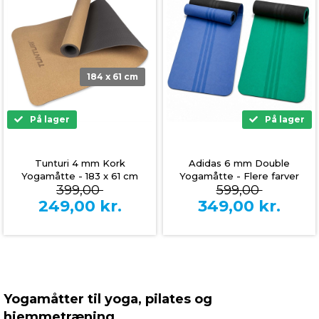
184 x 61 cm
På lager
På lager
Tunturi 4 mm Kork
Adidas 6 mm Double
Yogamåtte - 183 x 61 cm
Yogamåtte - Flere farver
399,00
599,00
249,00
kr.
349,00
kr.
Yogamåtter til yoga, pilates og
hjemmetræning