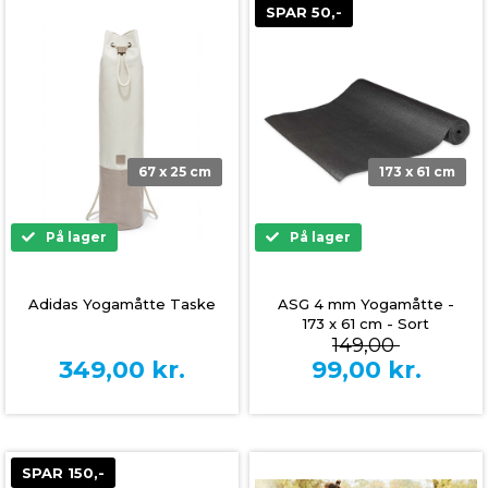
SPAR 50,-
67 x 25 cm
173 x 61 cm
På lager
På lager
Adidas Yogamåtte Taske
ASG 4 mm Yogamåtte -
173 x 61 cm - Sort
149,00
349,00
kr.
99,00
kr.
SPAR 150,-