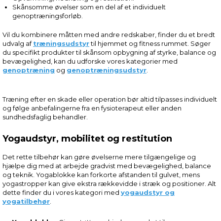
Skånsomme øvelser som en del af et individuelt
genoptræningsforløb.
Vil du kombinere måtten med andre redskaber, finder du et bredt
udvalg af
træningsudstyr
til hjemmet og fitness rummet. Søger
du specifikt produkter til skånsom opbygning af styrke, balance og
bevægelighed, kan du udforske vores kategorier med
genoptræning
og
genoptræningsudstyr
.
Træning efter en skade eller operation bør altid tilpasses individuelt
og følge anbefalingerne fra en fysioterapeut eller anden
sundhedsfaglig behandler.
Yogaudstyr, mobilitet og restitution
Det rette tilbehør kan gøre øvelserne mere tilgængelige og
hjælpe dig med at arbejde gradvist med bevægelighed, balance
og teknik. Yogablokke kan forkorte afstanden til gulvet, mens
yogastropper kan give ekstra rækkevidde i stræk og positioner. Alt
dette finder du i vores kategori med
yogaudstyr og
yogatilbehør
.