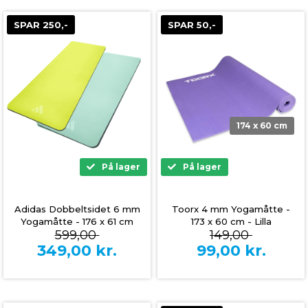
SPAR 250,-
SPAR 50,-
174 x 60 cm
På lager
På lager
Adidas Dobbeltsidet 6 mm
Toorx 4 mm Yogamåtte -
Yogamåtte - 176 x 61 cm
173 x 60 cm - Lilla
599,00
149,00
349,00
kr.
99,00
kr.