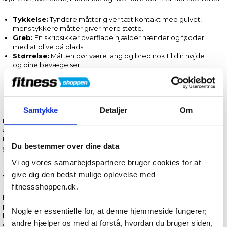
Tykkelse:
Tyndere måtter giver tæt kontakt med gulvet,
mens tykkere måtter giver mere støtte.
Greb:
En skridsikker overflade hjælper hænder og fødder
med at blive på plads.
Størrelse:
Måtten bør være lang og bred nok til din højde
og dine bevægelser.
Materiale:
Materialet påvirker både greb, komfort, vægt og
vedligeholdelse.
Anvendelse:
Vælg ud fra, om måtten primært skal bruges til
yoga, pilates, udstrækning eller anden gulvtræning.
Samtykke
Detaljer
Om
Har du brug for et tykkere og mere stødabsorberende underlag til
almindelig gulvtræning, kan du i stedet se vores
træningsmåtter
.
Du kan også læse vores guide til,
hvordan du vælger den
Du bestemmer over dine data
rigtige yogamåtte
.
Vi og vores samarbejdspartnere bruger cookies for at
give dig den bedst mulige oplevelse med
Tynde yogamåtter 4–6 mm
fitnessshoppen.dk.
En tynd yogamåtte på 4–6 mm er et godt valg til hatha, vinyasa,
power yoga og andre træningsformer med stående stillinger,
Nogle er essentielle for, at denne hjemmeside fungerer;
balance og glidende overgange. Den begrænsede polstring giver
andre hjælper os med at forstå, hvordan du bruger siden,
en tættere kontakt med gulvet, hvilket kan gøre det lettere at