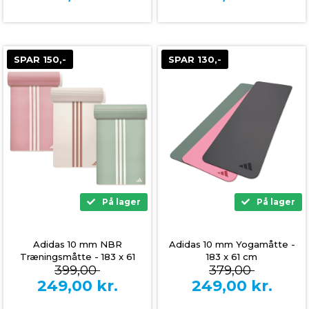
SPAR 150,-
SPAR 130,-
På lager
På lager
Adidas 10 mm NBR
Adidas 10 mm Yogamåtte -
Træningsmåtte - 183 x 61
183 x 61 cm
399,00
379,00
cm
249,00
kr.
249,00
kr.