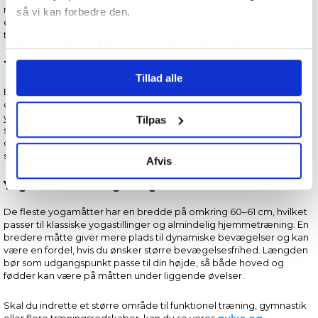
mærke underlaget og holde en stabil position. Denne type måtte
så vi kan forbedre den.
er samtidig nem at rulle sammen, opbevare og tage med til
træning.
Vi anvender også første- og tredjepartsteknologier til
marketing formål. Klik på “Tillad alle” for at fortsætte som
Tykke yogamåtter 8–10 mm
Tillad alle
angivet, eller klik på “Tilpas” for at vælge, hvilke typer
En tyk yogamåtte på enten 8 eller 10 mm giver ekstra komfort
cookies du vil acceptere.
omkring knæ, hofter, albuer og ryg. Den er derfor velegnet til yin
yoga, meditation, pilates, udstrækning og andre øvelser, hvor du
Tilpas
sidder eller ligger på måtten i længere tid. Den ekstra polstring kan
dog gøre underlaget mindre fast under krævende balanceøvelser,
så valget bør afspejle den træningsform, du bruger mest.
Afvis
Yogamåttens længde og bredde
De fleste yogamåtter har en bredde på omkring 60–61 cm, hvilket
passer til klassiske yogastillinger og almindelig hjemmetræning. En
bredere måtte giver mere plads til dynamiske bevægelser og kan
være en fordel, hvis du ønsker større bevægelsesfrihed. Længden
bør som udgangspunkt passe til din højde, så både hoved og
fødder kan være på måtten under liggende øvelser.
Skal du indrette et større område til funktionel træning, gymnastik
eller flere træningsredskaber, kan du se vores
gulve og