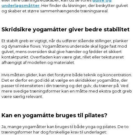
underlagsmåtter
. Her finder du løsninger, der beskytter gulvet
og skaber et større sammenhængende træningsareal.
Skridsikre yogamåtter giver bedre stabilitet
Et stabilt greb er vigtigt, når du udfører stående stillinger, planker
og dynamiske flows. Yogamåttens underside skal ligge fast mod
gulvet, mens oversiden skal give hænder og fødder et sikkert
kontaktpunkt. Overfladen kan være glat, rillet eller tekstureret
afhængigt af modellen og materialet.
Hvis måtten glider, kan det forstyrre både teknik og koncentration.
Det er derfor en god idé at vælge en skridsikker yogamåtte, der
passer til intensiteten i din træning og det gulv, du træner på. Ved
mere svedige træningsformer kan en måtte med ekstra godt greb
være særlig relevant.
Kan en yogamåtte bruges til pilates?
Ja, mange yogamåtter kan bruges til både yoga og pilates. De to
træningsformer har dog forskellige krav til underlaget: