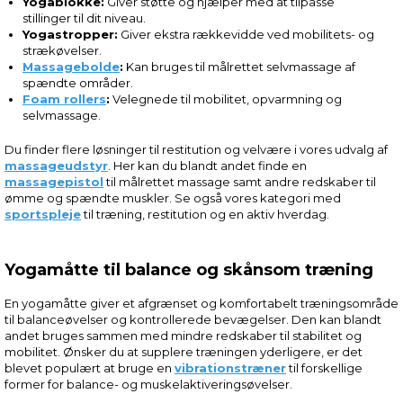
Yogablokke:
Giver støtte og hjælper med at tilpasse
stillinger til dit niveau.
Yogastropper:
Giver ekstra rækkevidde ved mobilitets- og
strækøvelser.
Massagebolde
:
Kan bruges til målrettet selvmassage af
spændte områder.
Foam rollers
:
Velegnede til mobilitet, opvarmning og
selvmassage.
Du finder flere løsninger til restitution og velvære i vores udvalg af
massageudstyr
. Her kan du blandt andet finde en
massagepistol
til målrettet massage samt andre redskaber til
ømme og spændte muskler. Se også vores kategori med
sportspleje
til træning, restitution og en aktiv hverdag.
Yogamåtte til balance og skånsom træning
En yogamåtte giver et afgrænset og komfortabelt træningsområde
til balanceøvelser og kontrollerede bevægelser. Den kan blandt
andet bruges sammen med mindre redskaber til stabilitet og
mobilitet. Ønsker du at supplere træningen yderligere, er det
blevet populært at bruge en
vibrationstræner
til forskellige
former for balance- og muskelaktiveringsøvelser.