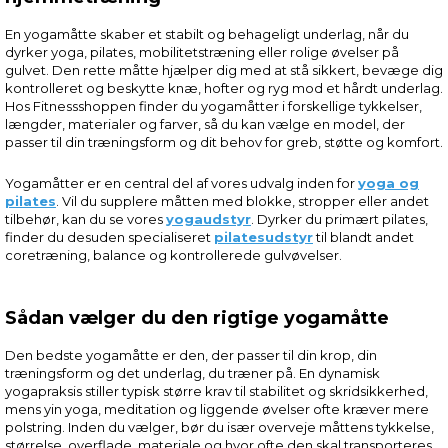
En yogamåtte skaber et stabilt og behageligt underlag, når du
dyrker yoga, pilates, mobilitetstræning eller rolige øvelser på
gulvet. Den rette måtte hjælper dig med at stå sikkert, bevæge dig
kontrolleret og beskytte knæ, hofter og ryg mod et hårdt underlag.
Hos Fitnessshoppen finder du yogamåtter i forskellige tykkelser,
længder, materialer og farver, så du kan vælge en model, der
passer til din træningsform og dit behov for greb, støtte og komfort.
Yogamåtter er en central del af vores udvalg inden for
yoga og
pilates
. Vil du supplere måtten med blokke, stropper eller andet
tilbehør, kan du se vores
yogaudstyr
. Dyrker du primært pilates,
finder du desuden specialiseret
pilatesudstyr
til blandt andet
coretræning, balance og kontrollerede gulvøvelser.
Sådan vælger du den rigtige yogamåtte
Den bedste yogamåtte er den, der passer til din krop, din
træningsform og det underlag, du træner på. En dynamisk
yogapraksis stiller typisk større krav til stabilitet og skridsikkerhed,
mens yin yoga, meditation og liggende øvelser ofte kræver mere
polstring. Inden du vælger, bør du især overveje måttens tykkelse,
størrelse, overflade, materiale og hvor ofte den skal transporteres.