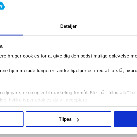
g
giver dig et komplet og fleksibelt setup til effektiv styr
 hele kroppen og tilpasse belastningen præcist efter dit
Detaljer
ta
re bruger cookies for at give dig den bedst mulige oplevelse m
nger og 16 vægtplader, så du kan variere mellem klassisk
denne hjemmeside fungerer; andre hjælper os med at forstå, hvor
ningen gradvist og arbejde progressivt med din styrkeudvik
edjepartsteknologier til marketing formål. Klik på “Tillad alle” fo
vælge, hvilke typer cookies du vil acceptere.
 reducerer støj – ideelt til hjemmetræning.
Tilpas
ds under træningen og sikrer tryg og kontrolleret brug.