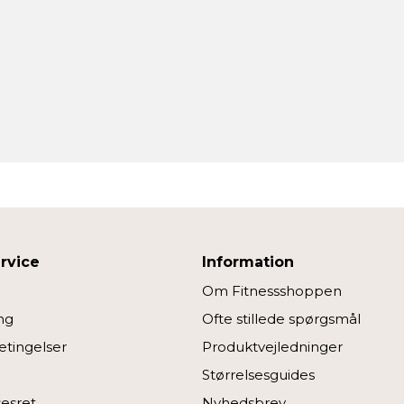
rvice
Information
Om Fitnessshoppen
ng
Ofte stillede spørgsmål
tingelser
Produktvejledninger
Størrelsesguides
sesret
Nyhedsbrev