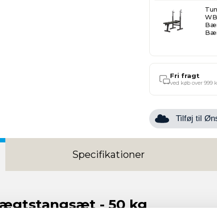
Tun
WB
Bæ
Bæ
Fri fragt
ved køb over 999 k
Tilføj til 
Specifikationer
ægtstangsæt - 50 kg