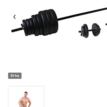
‹
50 kg