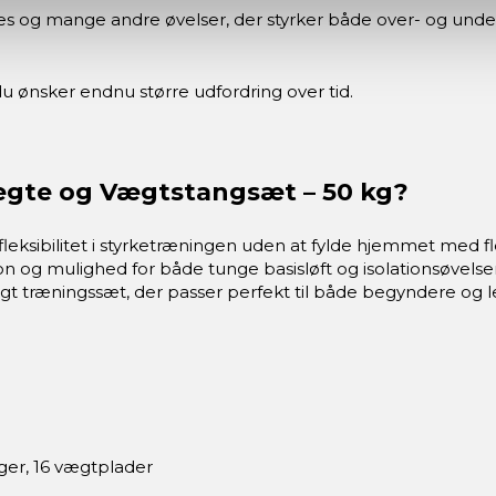
nges og mange andre øvelser, der styrker både over- og unde
u ønsker endnu større udfordring over tid.
ægte og Vægtstangsæt – 50 kg?
l fleksibilitet i styrketræningen uden at fylde hjemmet med 
ion og mulighed for både tunge basisløft og isolationsøvel
sidigt træningssæt, der passer perfekt til både begyndere o
er, 16 vægtplader