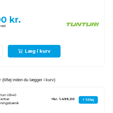
00
kr.
Læg i kurv
 (tilføj inden du lægger i kurv)
turi UB40
terbar
kr. 1.499,00
+ Tilføj
ningsbænk