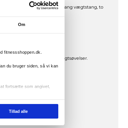
ketræning i hjemmet. Med både lang vægtstang, to
 niveau og dine mål.
Om
ed fitnessshoppen.dk.
 vægtstangstræning og håndvægtsøvelser.
dan du bruger siden, så vi kan
ling.
r at fortsætte som angivet,
Tillad alle