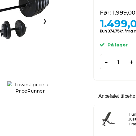
1.999,00
›
1.499,
På lager
-
+
Anbefalet tilbehør
Tun
Jus
Træ