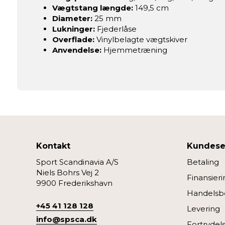
Vægtstang længde:
149,5 cm
Diameter:
25 mm
Lukninger:
Fjederlåse
Overflade:
Vinylbelagte vægtskiver
Anvendelse:
Hjemmetræning
Kontakt
Kundese
Sport Scandinavia A/S
Betaling
Niels Bohrs Vej 2
Finansieri
9900 Frederikshavn
Handelsbe
+45 41 128 128
Levering
info@spsca.dk
Fortrydel