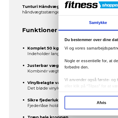
Tunturi Håndvægte og Vægtstangsæt – 50 k
håndvægtsstænger og 16 vægtplader kan du træne
Samtykke
Funktioner og fordele
Du bestemmer over dine da
Komplet 50 kg styrkesæt
Vi og vores samarbejdspartne
Indeholder lang vægtstang, to håndvægtsstæ
Nogle er essentielle for, at 
Justerbar vægt i små trin
forbedre den.
Kombinér vægtpladerne, så du kan øge belast
Vi anvender også første- og tr
Vinylbelagte vægtskiver
eller klik på “Tilpas” for at 
Det bløde vinyludvendige beskytter gulvet og
Sikre fjederlukninger
Afvis
Fjederlåse holder vægtskiverne stabilt på pla
Træn hele kroppen