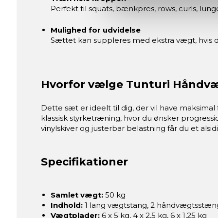
Perfekt til squats, bænkpres, rows, curls, lu
Mulighed for udvidelse
Sættet kan suppleres med ekstra vægt, hvis d
Hvorfor vælge Tunturi Håndv
Dette sæt er ideelt til dig, der vil have maksima
klassisk styrketræning, hvor du ønsker progress
vinylskiver og justerbar belastning får du et al
Specifikationer
Samlet vægt:
50 kg
Indhold:
1 lang vægtstang, 2 håndvægtsstæng
Vægtplader:
6 x 5 kg, 4 x 2,5 kg, 6 x 1,25 kg