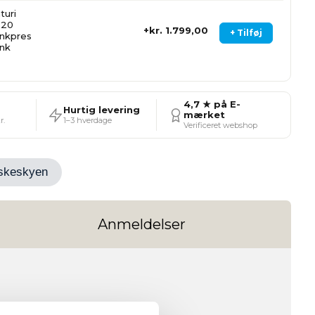
turi
20
kr. 1.799,00
+ Tilføj
nkpres
nk
4,7 ★ på E-
Hurtig levering
mærket
r.
1–3 hverdage
Verificeret webshop
Ønskeskyen
Anmeldelser