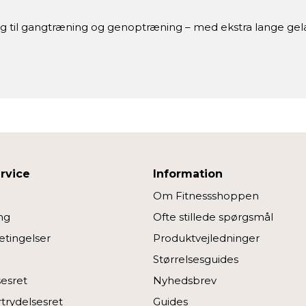
alg til gangtræning og genoptræning – med ekstra lange 
rvice
Information
Om Fitnessshoppen
ng
Ofte stillede spørgsmål
tingelser
Produktvejledninger
Størrelsesguides
sesret
Nyhedsbrev
rtrydelsesret
Guides