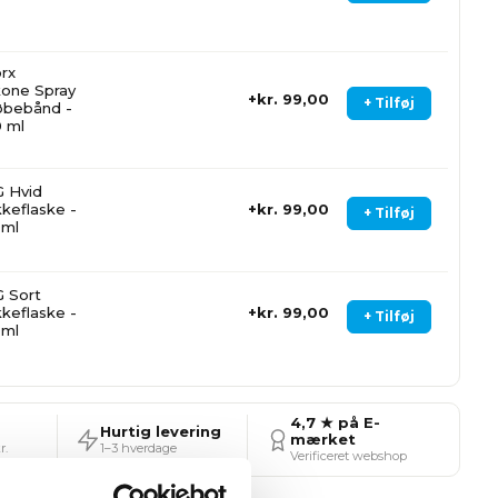
rx
ikone Spray
kr. 99,00
+ Tilføj
 løbebånd -
 ml
 Hvid
kkeflaske -
kr. 99,00
+ Tilføj
0ml
 Sort
kkeflaske -
kr. 99,00
+ Tilføj
0ml
4,7 ★ på E-
Hurtig levering
mærket
r.
1–3 hverdage
Verificeret webshop