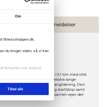
Ønskeskyen
Om
es
Anmeldelser
ed fitnessshoppen.dk.
dan du bruger siden, så vi kan
r at fortsætte som angivet,
 hastigheder fra 0,4–8 km/t i 0,1-trin med otte
fra seks elastomerzoner. De ekstra lange
 til genoptræning og skånsom gangtræning. Den
Tillad alle
sollen har håndpulssensorer og start/stop samt
ændebælte og transporthjul – samlet vejer det