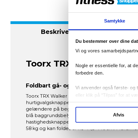
Samtykke
Beskrivelse
S
Du bestemmer over dine da
Vi og vores samarbejdspartne
Toorx TRX Walker EVO 
Nogle er essentielle for, at 
forbedre den.
Foldbart gå- og rehabiliteringsløbebå
Vi anvender også første- og tr
eller klik på “Tilpas” for at 
Toorx TRX Walker EVO er et motoriseret, foldba
hurtigvalgsknapper. Det har manuel hældning i
gelændere på begge sider giver optimal støtte 
Afvis
blå baggrundsbelyste LCD-skærm viser hastighed,
hastighedsknapper på håndtagene. Det er udstyr
58 kg og kan foldes til 113×71,5×140 cm. Maksima