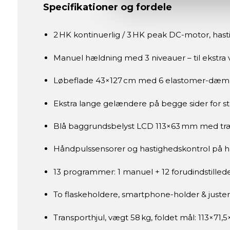
Specifikationer og fordele
2 HK kontinuerlig / 3 HK peak DC-motor, hastig
Manuel hældning med 3 niveauer – til ekstra v
Løbeflade 43×127 cm med 6 elastomer-dæm
Ekstra lange gelændere på begge sider for st
Blå baggrundsbelyst LCD 113×63 mm med tr
Håndpulssensorer og hastighedskontrol på 
13 programmer: 1 manuel + 12 forudindstillede
To flaskeholdere, smartphone-holder & just
Transporthjul, vægt 58 kg, foldet mål: 113×71