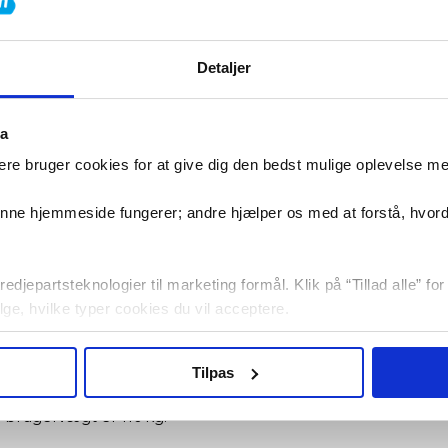
Tilføj til 
Detaljer
pecifikationer
Manualer/Guid
ta
re bruger cookies for at give dig den bedst mulige oplevelse m
Gå/Løbebånd
denne hjemmeside fungerer; andre hjælper os med at forstå, hvor
nd med ekstra støtte
edjepartsteknologier til marketing formål. Klik på “Tillad alle” fo
vælge, hvilke typer cookies du vil acceptere.
rt Gå/Løbebånd med 2 HK DC-motor (peak 3 HK), som leverer
 tre niveauer og en løbeflade på 43×127 cm med dæmpning 
og sikkerhed, hvilket gør dette løbebånd særligt velegnet
Tilpas
 puls, distance, tid, kalorieforbrug og programstatus. Kon
et med smartphone-holder, to flaskeholdere, justerbart l
l brugervægt er 110 kg.