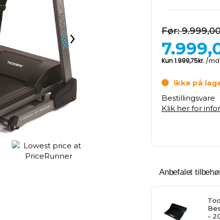
›
9.999,0
7.999,
ikke på lag
Bestillingsvare
Klik her for inf
Anbefalet tilbehør
Too
Bes
- 2