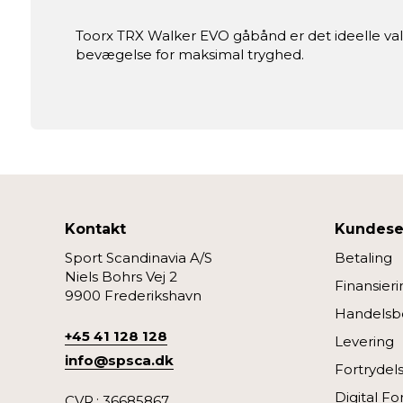
Toorx TRX Walker EVO gåbånd er det ideelle v
bevægelse for maksimal tryghed.
Kontakt
Kundese
Sport Scandinavia A/S
Betaling
Niels Bohrs Vej 2
Finansieri
9900 Frederikshavn
Handelsbe
+45 41 128 128
Levering
info@spsca.dk
Fortrydel
Digital Fo
CVR.: 36685867