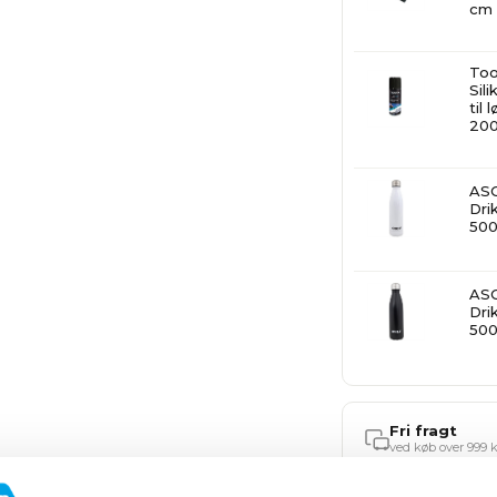
cm
Too
Sil
til
200
ASG
Dri
50
ASG
Dri
50
Fri fragt
ved køb over 999 k