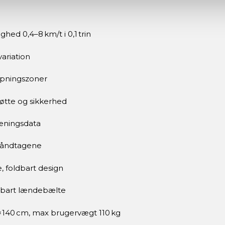
hed 0,4–8 km/t i 0,1 trin
ariation
pningszoner
øtte og sikkerhed
æningsdata
håndtagene
, foldbart design
erbart lændebælte
,5×140 cm, max brugervægt 110 kg