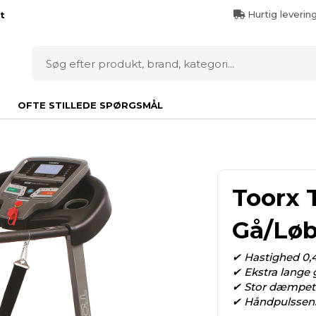
Hurtig leverin
t
OFTE STILLEDE SPØRGSMÅL
Toorx 
Gå/Lø
✔ Hastighed 0,
✔ Ekstra lange 
✔ Stor dæmpet 
✔ Håndpulssens