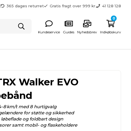
g
365 dages returret
Gratis fragt over 999 kr.
41 128 128
0
Kundeservice
Guides
Nyhedsbrev
Indkøbskurv
TRX Walker EVO
bebånd
4–8 km/t med 8 hurtigvalg
gelændere for støtte og sikkerhed
løbeflade og foldbart design
orer samt mobil- og flaskeholdere