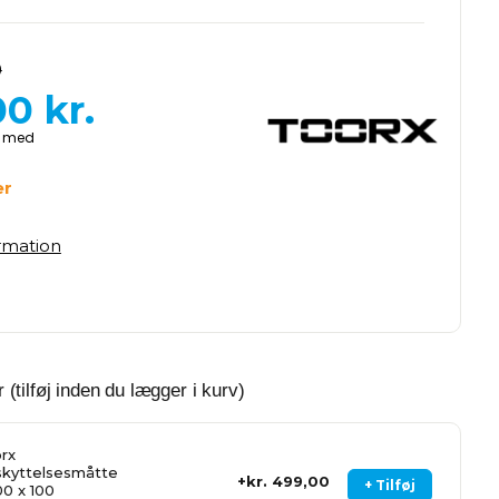
0
00
kr.
er
ormation
 (tilføj inden du lægger i kurv)
rx
kyttelsesmåtte
kr. 499,00
+ Tilføj
00 x 100