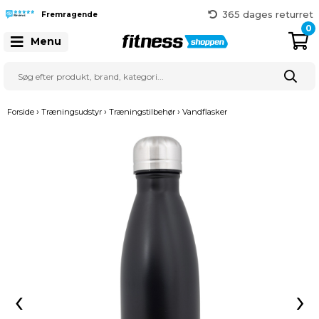
365 dages returret
Fremragende
Gratis fragt over 999 kr.
0
41 128 128
Menu
›
›
›
Forside
Træningsudstyr
Træningstilbehør
Vandflasker
‹
›