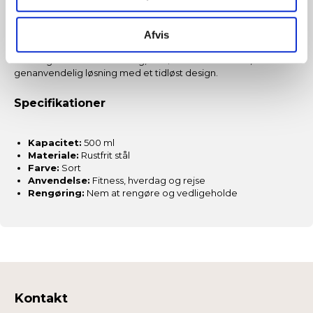
500ml?
Afvis
ASG Sort Drikkeflaske - 500ml kombinerer funktionalitet og
æstetik, så du får en pålidelig flaske til både træning og
hverdag. Den er ideel for dig, der ønsker en holdbar,
genanvendelig løsning med et tidløst design.
Specifikationer
Kapacitet:
500 ml
Materiale:
Rustfrit stål
Farve:
Sort
Anvendelse:
Fitness, hverdag og rejse
Rengøring:
Nem at rengøre og vedligeholde
Kontakt