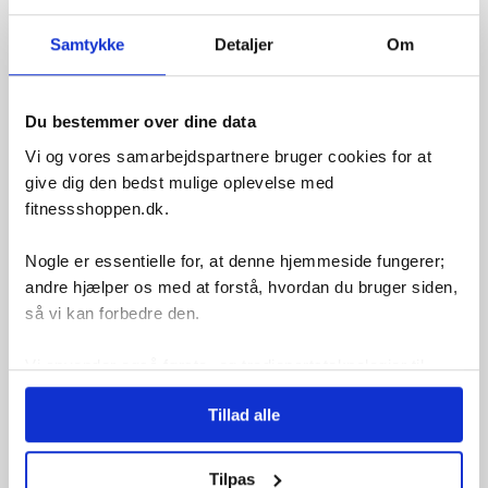
Holder drikke friske
Designet til at bevare drikkens friskhed og temperatur
Samtykke
Detaljer
Om
under træning og på farten.
Praktisk 500 ml kapacitet
Du bestemmer over dine data
Perfekt størrelse til både korte og længere træningspas
samt daglig hydrering.
Vi og vores samarbejdspartnere bruger cookies for at
give dig den bedst mulige oplevelse med
Slankt og stilrent design
fitnessshoppen.dk.
Sort finish giver et tidløst look, der passer til både
sportstøj og hverdagsstil.
Nogle er essentielle for, at denne hjemmeside fungerer;
Miljøvenligt valg
andre hjælper os med at forstå, hvordan du bruger siden,
Genanvendelig flaske reducerer behovet for
så vi kan forbedre den.
engangsplast og støtter en bæredygtig livsstil.
Nemt at rengøre
Vi anvender også første- og tredjepartsteknologier til
Enkel opbygning gør flasken hurtig og hygiejnisk at
marketing formål. Klik på “Tillad alle” for at fortsætte som
rengøre efter brug.
Tillad alle
angivet, eller klik på “Tilpas” for at vælge, hvilke typer
cookies du vil acceptere.
Hvorfor vælge ASG Sort Drikkeflaske -
Tilpas