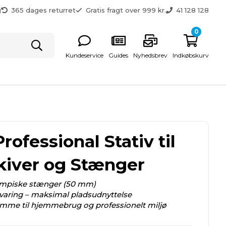
g
365 dages returret
Gratis fragt over 999 kr.
41 128 128
0
Kundeservice
Guides
Nyhedsbrev
Indkøbskurv
rofessional Stativ til
iver og Stænger
lympiske stænger (50 mm)
varing – maksimal pladsudnyttelse
amme til hjemmebrug og professionelt miljø