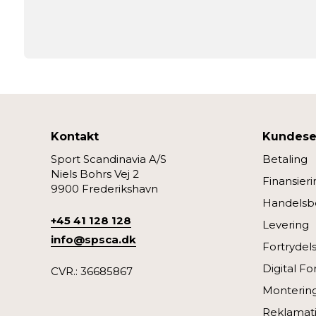
Kontakt
Kundese
Sport Scandinavia A/S
Betaling
Niels Bohrs Vej 2
Finansieri
9900 Frederikshavn
Handelsbe
+45 41 128 128
Levering
info@spsca.dk
Fortrydel
Digital Fo
CVR.: 36685867
Monterin
Reklamati