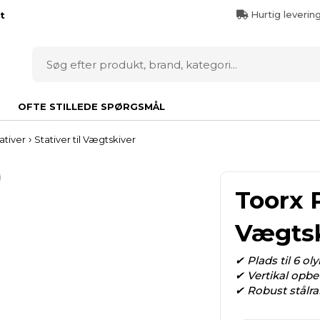
Hurtig leverin
t
OFTE STILLEDE SPØRGSMÅL
›
ativer
Stativer til Vægtskiver
Toorx P
Vægtsk
✔ Plads til 6 o
✔ Vertikal opbe
✔ Robust stålr