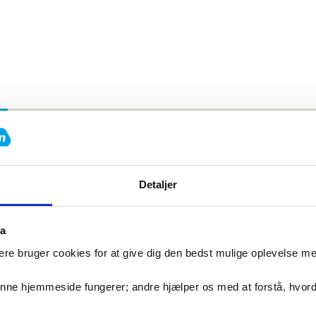
Specifikationer
Detaljer
v til Vægtskiver og Stænger
ta
 Stænger
er den professionelle løsning, der skaber struktur,
re bruger cookies for at give dig den bedst mulige oplevelse m
ger lodret ét sted får du hurtigt overblik og nem adgang ti
denne hjemmeside fungerer; andre hjælper os med at forstå, hvor
 og det kompakte design gør stativet ideelt til rum, hvor hv
ing i et mere effektivt og inspirerende træningsmiljø.