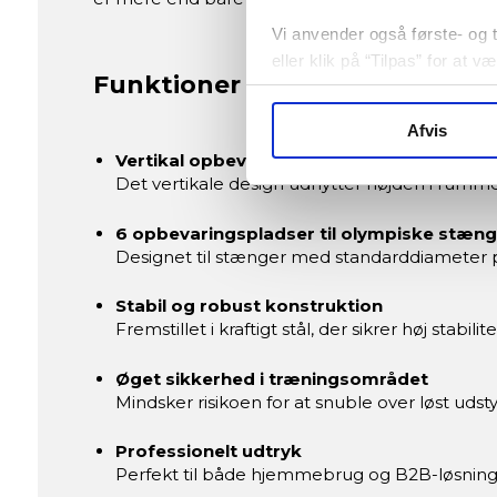
Vi anvender også første- og tr
eller klik på “Tilpas” for at 
Funktioner og fordele
Afvis
Vertikal opbevaring med pladsbesparelse
Det vertikale design udnytter højden i rummet
6 opbevaringspladser til olympiske stæng
Designet til stænger med standarddiameter p
Stabil og robust konstruktion
Fremstillet i kraftigt stål, der sikrer høj stabili
Øget sikkerhed i træningsområdet
Mindsker risikoen for at snuble over løst udst
Professionelt udtryk
Perfekt til både hjemmebrug og B2B-løsninger