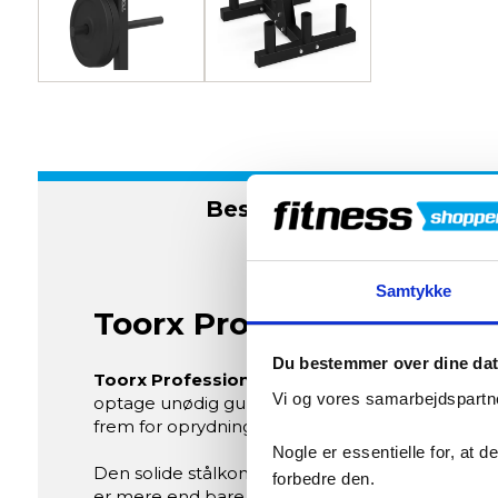
Beskrivelse
Samtykke
Toorx Professional Stati
Du bestemmer over dine da
Toorx Professional Stativ til Vægtskiver og
Vi og vores samarbejdspartne
optage unødig gulvplads. Ved at samle dine stæn
frem for oprydning.
Nogle er essentielle for, at 
Den solide stålkonstruktion sikrer lang levetid,
forbedre den.
er mere end bare opbevaring – det er en invester