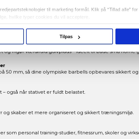
edjepartsteknologier til marketing formål. Klik på “Tillad alle” fo
vælge, hvilke typer cookies du vil acceptere.
Tilpas
 og frigør værdifuld gulvplads – ideelt til både små home g
er
å 50 mm, så dine olympiske barbells opbevares sikkert og 
tet – også når stativet er fuldt belastet.
yr og skaber et mere organiseret og sikkert træningsmiljø.
 som personal training-studier, fitnessrum, skoler og virk