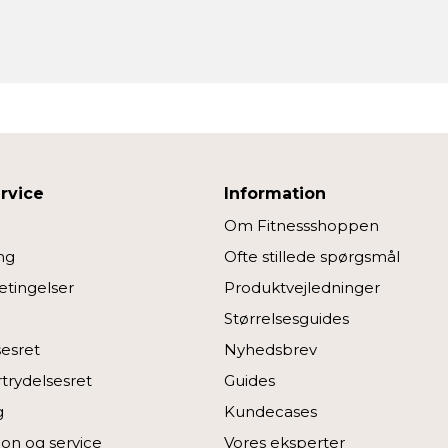
rvice
Information
Om Fitnessshoppen
ng
Ofte stillede spørgsmål
tingelser
Produktvejledninger
Størrelsesguides
sesret
Nyhedsbrev
rtrydelsesret
Guides
g
Kundecases
on og service
Vores eksperter