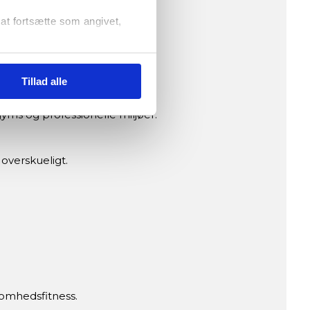
r at fortsætte som angivet,
Tillad alle
yms og professionelle miljøer.
overskueligt.
somhedsfitness.