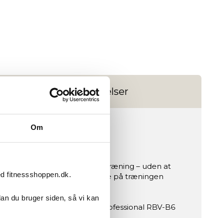
Anmeldelser
Om
 sikkerhed og bedre flow i din træning – uden at
ed fitnessshoppen.dk.
l dit udstyr, så du kan fokusere på træningen
dan du bruger siden, så vi kan
er kvadratmeter tæller. Toorx Professional RBV-B6