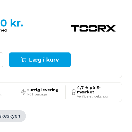
00
kr.
Læg i kurv
4,7 ★ på E-
Hurtig levering
mærket
r.
1–3 hverdage
Verificeret webshop
Ønskeskyen