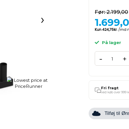
2.199,00
›
1.699,
På lager
-
+
Fri fragt
ved køb over 999 k
Tilføj til 