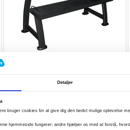
Bestillingsvare
Toorx Rack Pro Kettlebell- og Medicinboldstativ –
2 Hylder
Detaljer
2.999,00
kr.
ta
re bruger cookies for at give dig den bedst mulige oplevelse m
denne hjemmeside fungerer; andre hjælper os med at forstå, hvor