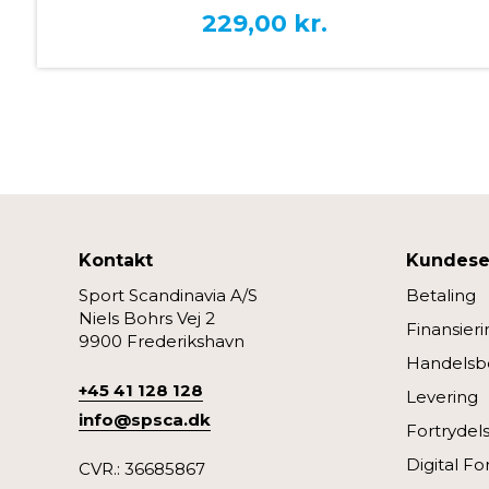
229,00
kr.
Kontakt
Kundese
Sport Scandinavia A/S
Betaling
Niels Bohrs Vej 2
Finansieri
9900 Frederikshavn
Handelsbe
+45 41 128 128
Levering
info@spsca.dk
Fortrydel
Digital Fo
CVR.: 36685867