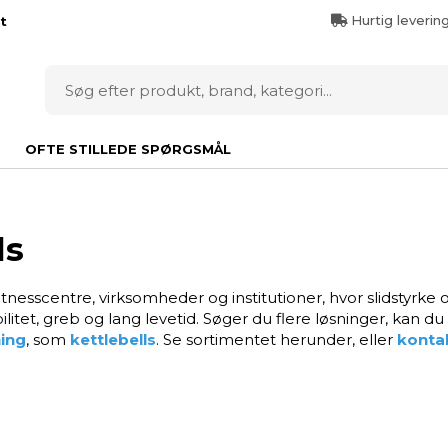
Hurtig leverin
t
OFTE STILLEDE SPØRGSMÅL
ls
 fitnesscentre, virksomheder og institutioner, hvor slidstyrke
itet, greb og lang levetid. Søger du flere løsninger, kan du
ing
, som
kettlebells
. Se sortimentet herunder, eller
konta