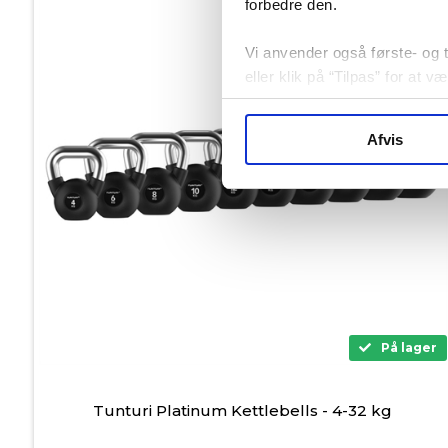
forbedre den.
Vi anvender også første- og tr
eller klik på “Tilpas” for at 
Afvis
På lager
Tunturi Platinum Kettlebells - 4-32 kg