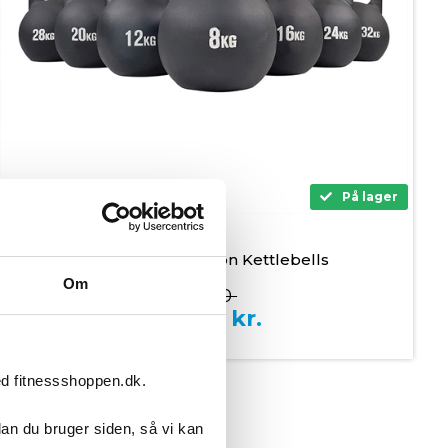
8 - 32 kg
På lager
Tunturi Competition Kettlebells
Om
899,00
699,00
kr.
ed fitnessshoppen.dk.
dan du bruger siden, så vi kan