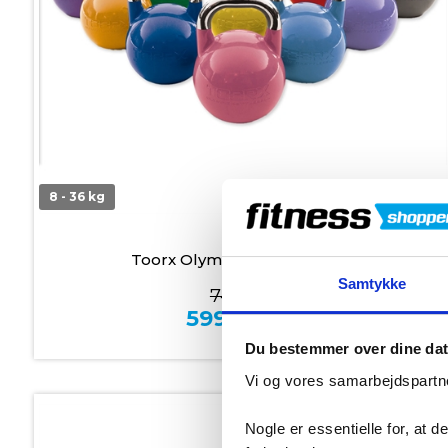
8 - 36 kg
På lager
Toorx Olympiske Kettlebells
Samtykke
749,00
599,00
kr.
Du bestemmer over dine da
Vi og vores samarbejdspartne
Nogle er essentielle for, at 