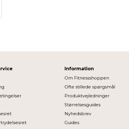
rvice
Information
Om Fitnessshoppen
ng
Ofte stillede spørgsmål
tingelser
Produktvejledninger
Størrelsesguides
sesret
Nyhedsbrev
rtrydelsesret
Guides