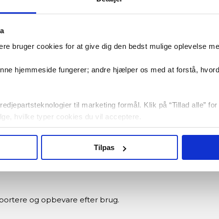
ta
er et skrivebord eller på et bord til armtræning.
re bruger cookies for at give dig den bedst mulige oplevelse m
denne hjemmeside fungerer; andre hjælper os med at forstå, hvor
 et bord for at aktivere overkroppen og forbedre mobilitet
lg mellem let bevægelse eller mere udfordrende træning.
edjepartsteknologier til marketing formål. Klik på “Tillad alle” fo
vælge, hvilke typer cookies du vil acceptere.
r. minut, så du kan holde styr på din indsats.
Tilpas
kontakt.
portere og opbevare efter brug.