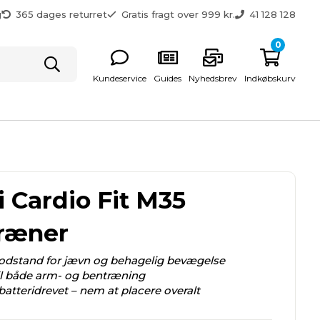
g
365 dages returret
Gratis fragt over 999 kr.
41 128 128
0
Kundeservice
Guides
Nyhedsbrev
Indkøbskurv
i Cardio Fit M35
ræner
dstand for jævn og behagelig bevægelse
il både arm- og bentræning
tteridrevet – nem at placere overalt