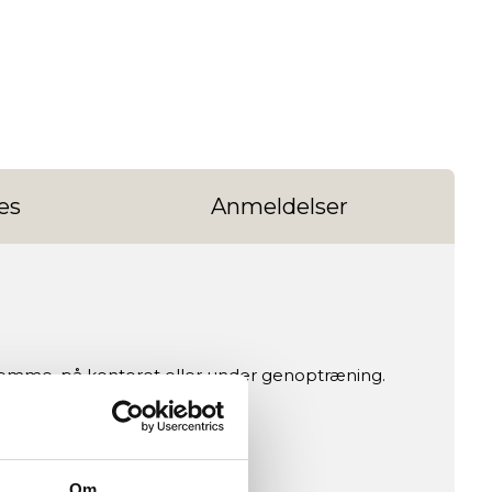
es
Anmeldelser
jemme, på kontoret eller under genoptræning.
Om