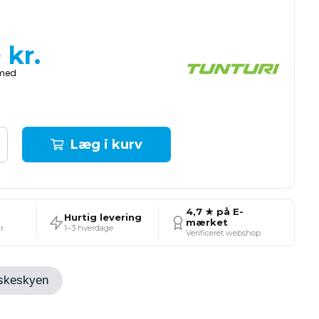
0
kr.
Læg i kurv
4,7 ★ på E-
Hurtig levering
mærket
r.
1–3 hverdage
Verificeret webshop
Ønskeskyen