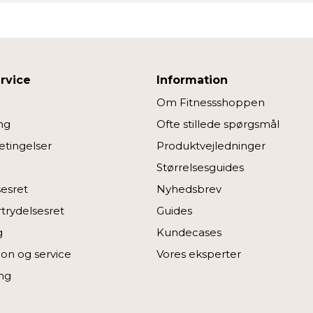
rvice
Information
Om Fitnessshoppen
ng
Ofte stillede spørgsmål
tingelser
Produktvejledninger
Størrelsesguides
sesret
Nyhedsbrev
rtrydelsesret
Guides
g
Kundecases
on og service
Vores eksperter
ng