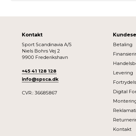
Kontakt
Kundese
Sport Scandinavia A/S
Betaling
Niels Bohrs Vej 2
Finansieri
9900 Frederikshavn
Handelsbe
+45 41 128 128
Levering
info@spsca.dk
Fortrydel
Digital Fo
CVR.: 36685867
Monterin
Reklamati
Returneri
Kontakt