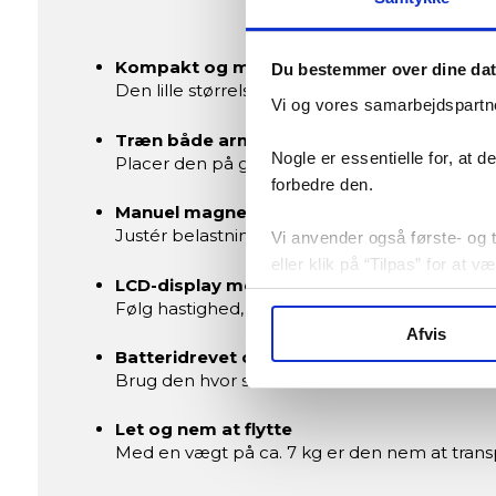
Kompakt og multifunktionel
Du bestemmer over dine da
Den lille størrelse gør den nem at placere und
Vi og vores samarbejdspartne
Træn både arme og ben
Nogle er essentielle for, at 
Placer den på gulvet til bentræning eller på
forbedre den.
Manuel magnetisk modstand
Justér belastningen via drejeknappen og væ
Vi anvender også første- og tr
eller klik på “Tilpas” for at 
LCD-display med træningsdata
Følg hastighed, tid, kalorier og omdrejninger p
Afvis
Batteridrevet og ledningsfri
Brug den hvor som helst uden behov for stik
Let og nem at flytte
Med en vægt på ca. 7 kg er den nem at trans