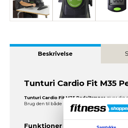
Beskrivelse
S
Tunturi Cardio Fit M35 P
Tunturi Cardio Fit M35 Pedaltræner
giver dig
Brug den til både ben- og armtræning og tilpas
Funktioner og fordele
Samtykke