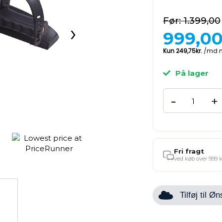
1.399,00
›
999,0
På lager
-
+
Fri fragt
ved køb over 999 k
Tilføj til 