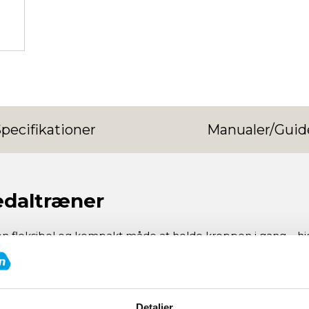
pecifikationer
Manualer/Guid
edaltræner
 en fleksibel og kompakt måde at holde kroppen i gang – h
 modstanden, så den matcher dit niveau og dine mål.
Detaljer