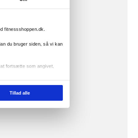
ed fitnessshoppen.dk.
dan du bruger siden, så vi kan
 og udholdenhed.
r at fortsætte som angivet,
Tillad alle