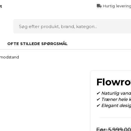
Hurtig leverin
t
OFTE STILLEDE SPØRGSMÅL
dmodstand
Flowr
✔ Naturlig vand
✔ Træner hele k
✔ Elegant desi
5.999,00