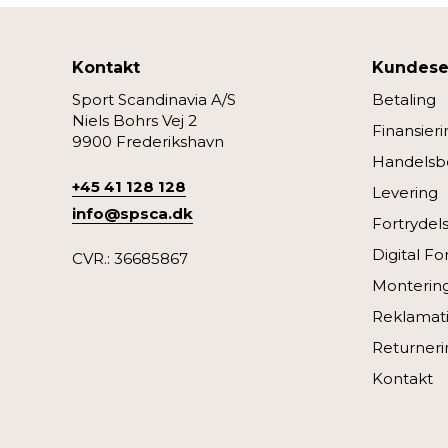
Kontakt
Kundese
Sport Scandinavia A/S
Betaling
Niels Bohrs Vej 2
Finansieri
9900 Frederikshavn
Handelsbe
+45 41 128 128
Levering
info@spsca.dk
Fortrydel
Digital Fo
CVR.: 36685867
Monterin
Reklamati
Returneri
Kontakt