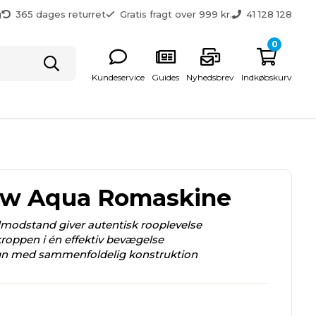
g
365 dages returret
Gratis fragt over 999 kr.
41 128 128
0
Kundeservice
Guides
Nyhedsbrev
Indkøbskurv
ow Aqua Romaskine
modstand giver autentisk rooplevelse
roppen i én effektiv bevægelse
gn med sammenfoldelig konstruktion