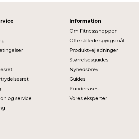
rvice
Information
Om Fitnessshoppen
ng
Ofte stillede spørgsmål
tingelser
Produktvejledninger
Størrelsesguides
sesret
Nyhedsbrev
rtrydelsesret
Guides
g
Kundecases
on og service
Vores eksperter
ng