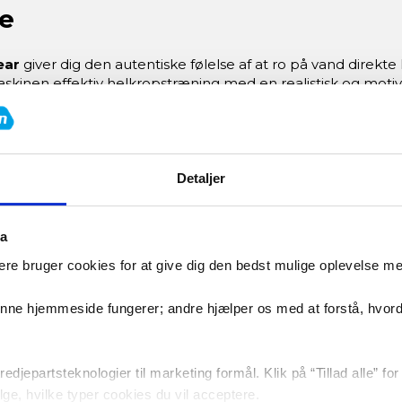
e
ear
giver dig den autentiske følelse af at ro på vand direk
skinen effektiv helkropstræning med en realistisk og moti
pen og skaber en naturlig robevægelse, hvor modstanden 
Detaljer
ta
re bruger cookies for at give dig den bedst mulige oplevelse m
 flydende rooplevelse med naturlig modstandsudvikling.
denne hjemmeside fungerer; andre hjælper os med at forstå, hvor
i tanken efter dit niveau og dine mål.
edjepartsteknologier til marketing formål. Klik på “Tillad alle” fo
vælge, hvilke typer cookies du vil acceptere.
n samlet bevægelse.