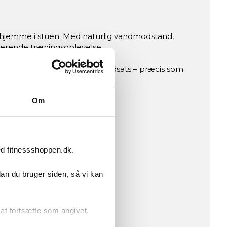
te hjemme i stuen. Med naturlig vandmodstand,
verende træningsoplevelse.
automatisk tilpasses din indsats – præcis som
Om
ed fitnessshoppen.dk.
dan du bruger siden, så vi kan
r at fortsætte som angivet,