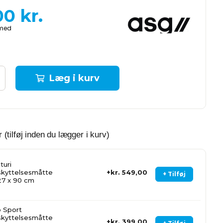
00
kr.
Læg i kurv
 (tilføj inden du lægger i kurv)
turi
kyttelsesmåtte
kr. 549,00
+ Tilføj
27 x 90 cm
 Sport
kyttelsesmåtte
kr. 399,00