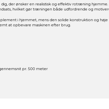
 dig, der ønsker en realistisk og effektiv rotræning hjemm
 indsats, hvilket gør træningen både udfordrende og motive
supplement i hjemmet, mens den solide konstruktion og høje 
emt at opbevare maskinen efter brug.
g gennemsnit pr. 500 meter