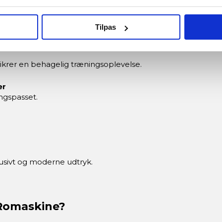
Tilpas
nut og gennemsnit pr. 500 meter.
krer en behagelig træningsoplevelse.
er
ingspasset.
lusivt og moderne udtryk.
Romaskine?