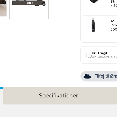
Str
x 8
ASG
Dri
50
Fri fragt
ved køb over 999 k
Tilføj til 
Specifikationer