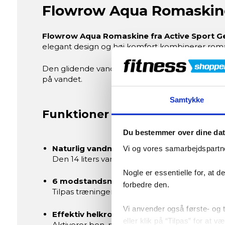
Flowrow Aqua Romaskin
Flowrow Aqua Romaskine fra Active Sport G
elegant design og høj komfort kombinerer roma
Den glidende vandmodstand engagerer hele krop
på vandet.
Samtykke
Funktioner og fordele
Du bestemmer over dine da
Naturlig vandmodstand
Vi og vores samarbejdspartne
Den 14 liters vandtank giver en autentisk og
Nogle er essentielle for, at 
6 modstandsniveauer
forbedre den.
Tilpas træningen ved at justere vandmængden 
Vi anvender også første- og tr
Effektiv helkropstræning
eller klik på “Tilpas” for at 
Aktiverer ben, ryg, skuldre, arme og core i é