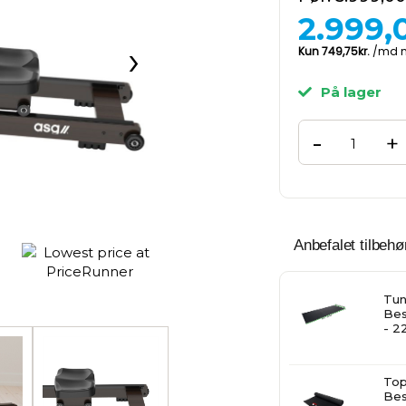
2.999,
›
På lager
-
+
Anbefalet tilbehør
Tun
Bes
- 2
Top
Bes