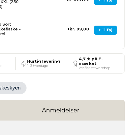
+ Tilføj
. XXL (250
0)
 Sort
kkeflaske -
kr. 99,00
+ Tilføj
0ml
4,7 ★ på E-
Hurtig levering
mærket
r.
1–3 hverdage
Verificeret webshop
Ønskeskyen
Anmeldelser