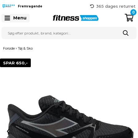
Hurtig levering
365 dages returret
Fremragende
Gratis fragt over 999 kr.
0
Menu
41 128 128
›
Forside
Tøj & Sko
SPAR 650,-
‹
›