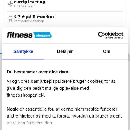
Hurtig levering
1–3 hverdage
4,7 ★ på E-mærket
Verificeret webshop
Tilføj til Ønskeskyen
Samtykke
Detaljer
Om
Beskrivelse
Specifikationer
Anmeldelser
Diadora Mythos Blushield 8 Vortice
Du bestemmer over dine data
Løbesko - Sort
Vi og vores samarbejdspartnere bruger cookies for at
give dig den bedst mulige oplevelse med
Mythos Blushield 8 Vortice er skabt til dig, der søger en
fitnessshoppen.dk.
pålidelig, komfortabel og teknologisk opgraderet løbesko til
alt fra rolige træningsture til længere distancer.
Nogle er essentielle for, at denne hjemmeside fungerer;
Med opdateret design og forbedret pasform fortsætter
andre hjælper os med at forstå, hvordan du bruger siden,
Vortice-serien med at levere maksimal
komfort, stabilitet
og støddæmpning
. Den nye version er lettere end tidligere
så vi kan forbedre den.
og bygget på den velkendte
Blushield®-teknologi
, der