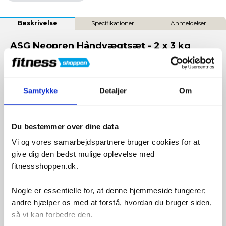
Beskrivelse
Specifikationer
Anmeldelser
ASG Neopren Håndvægtsæt - 2 x 3 kg
Neopren Håndvægte på 3 kg - Sæt med 2: Forøg din
styrke og muskeldefinition!
Samtykke
Detaljer
Om
💪 Effektiv Muskeltræning: Disse 3 kg håndvægte er designet til
at hjælpe dig med at styrke og forme dine muskler gennem
regelmæssig brug. De er ideelle til at tone både arme og
overkrop, hvilket giver dig en alsidig træningsoplevelse.
Du bestemmer over dine data
🖐️ Sikker og Komfortabelt Greb: Fremstillet af høj kvalitets
Vi og vores samarbejdspartnere bruger cookies for at
neopren materiale, disse håndvægte sikrer et sikkert og
give dig den bedst mulige oplevelse med
komfortabelt greb, så du kan fokusere på din træning uden
fitnessshoppen.dk.
bekymring for, at vægtene glider ud af dine hænder.
🏠 Perfekt til Hjemmebrug: Med deres bløde, ikke-ridsende
Nogle er essentielle for, at denne hjemmeside fungerer;
overflade er disse håndvægte et fremragende valg for
andre hjælper os med at forstå, hvordan du bruger siden,
hjemmetræning, hvor de kan bruges på forskellige underlag
uden risiko for skade.
så vi kan forbedre den.