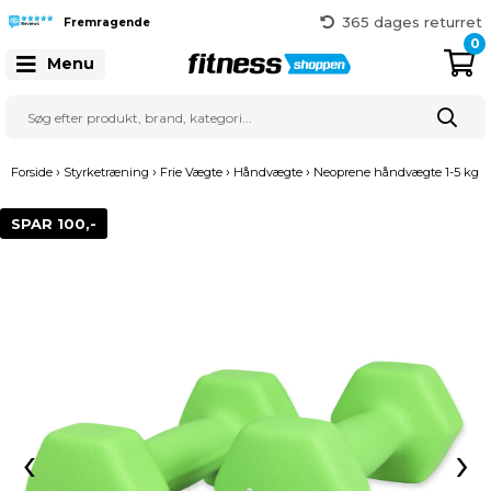
365 dages returret
Fremragende
Gratis fragt over 999 kr.
0
41 128 128
Menu
›
›
›
›
Forside
Styrketræning
Frie Vægte
Håndvægte
Neoprene håndvægte 1-5 kg
SPAR 100,-
‹
›