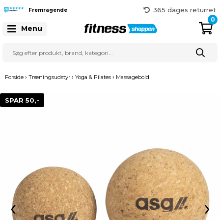
365 dages returret
Gratis fragt over 999 kr.
Fremragende
41 128 128
0
Menu
›
›
›
Forside
Træningsudstyr
Yoga & Pilates
Massagebold
SPAR 50,-
‹
›