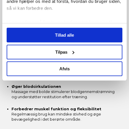
andre hjælper os med at forstå, hvordan du bruger siden,
Fordele og egenskaber
så vi kan forbedre den.
Bæredygtigt korkmateriale
Vi anvender også første- og tredjepartsteknologier til
Naturligt og miljøvenligt materiale, der giver en fast, men
marketing formål. Klik på “Tillad alle” for at fortsætte som
behagelig massageoplevelse.
Tillad alle
angivet, eller klik på “Tilpas” for at vælge, hvilke typer
To størrelser for præcision
cookies du vil acceptere.
En 5 cm (20 g) og en 6 cm (47 g) bold dækker både små
Tilpas
triggerpunkter og større muskelområder.
Ideel til selvmassage
Afvis
Designet til let at kunne rulles over spændte muskler
uden behov for hjælp fra en anden.
Øger blodcirkulationen
Massage med bolde stimulerer blodgennemstrømning
og understøtter restitution efter træning.
Forbedrer muskel funktion og fleksibilitet
Regelmæssig brug kan mindske stivhed og øge
bevægelighed i det berørte område.