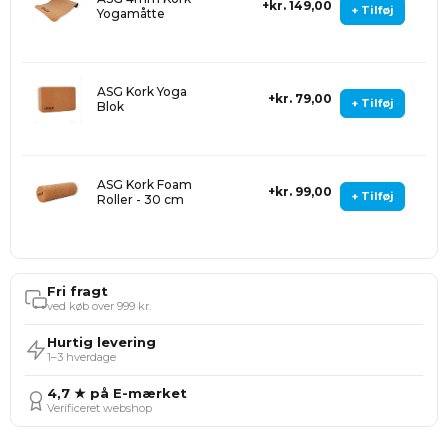
kr. 149,00
+ Tilføj
Yogamåtte
ASG Kork Yoga
kr. 79,00
+ Tilføj
Blok
ASG Kork Foam
kr. 99,00
+ Tilføj
Roller - 30 cm
Fri fragt
ved køb over 999 kr.
Hurtig levering
1–3 hverdage
4,7 ★ på E-mærket
Verificeret webshop