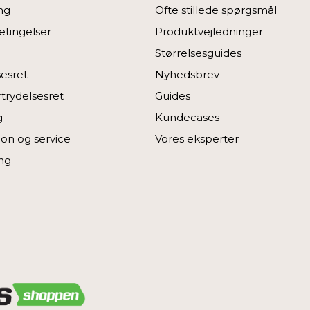
ng
Ofte stillede spørgsmål
tingelser
Produktvejledninger
Størrelsesguides
sesret
Nyhedsbrev
rtrydelsesret
Guides
g
Kundecases
on og service
Vores eksperter
ng