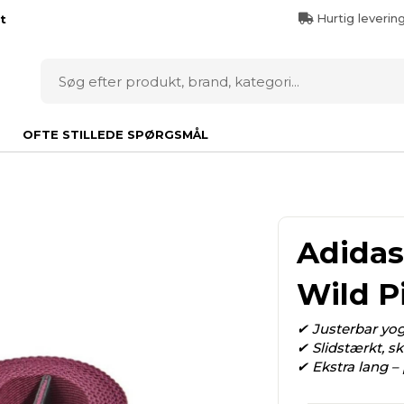
Hurtig leverin
t
OFTE STILLEDE SPØRGSMÅL
Adidas
Wild P
✔ Justerbar yoga
✔ Slidstærkt, s
✔ Ekstra lang – 