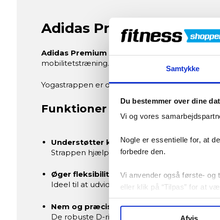
Adidas Premium Yogastra
Adidas Premium Yogastrap
er et funktionelt 
mobilitetstræning.
Samtykke
Yogastrappen er designet til at støtte dine bev
Du bestemmer over dine da
Funktioner og fordele
Vi og vores samarbejdspartne
Nogle er essentielle for, at 
Understøtter korrekt kropsholdning
forbedre den.
Strappen hjælper dig med at opnå bedre post
Øger fleksibilitet og bevægelighed
Vi anvender også første- og tr
Ideel til at udvide dit bevægelsesområde og a
eller klik på “Tilpas” for at 
Nem og præcis længdejustering
De robuste D-ringe i sort stål gør det let at jus
Afvis