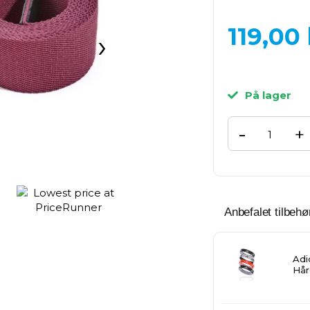
119,00
›
På lager
-
+
Anbefalet tilbehør
Adi
Hår