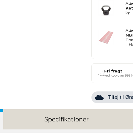
Adi
Ket
kg
Adi
NB
Træ
- H
Fri fragt
ved køb over 999 k
Tilføj til 
Specifikationer