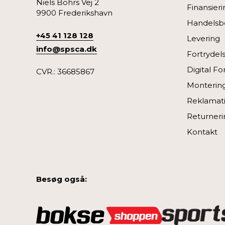
Niels Bohrs Vej 2
Finansieri
9900 Frederikshavn
Handelsbe
+45 41 128 128
Levering
info@spsca.dk
Fortrydel
Digital Fo
CVR.: 36685867
Monterin
Reklamati
Returneri
Kontakt
Besøg også: