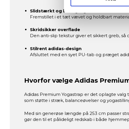
Slidstærkt og behageligt materiale
Fremstillet i et tæt vævet og holdbart materi
Skridsikker overflade
Den anti-slip tekstur giver et sikkert greb, 
Stilrent adidas-design
Afsluttet med en syet PU-tab og præget adidas
Hvorfor vælge Adidas Premiu
Adidas Premium Yogastrap er det oplagte valg til 
som støtte i stræk, balanceøvelser og yogastilling
Med sin generøse længde på 253 cm passer strapp
gør den til et pålideligt redskab i både hjemmep