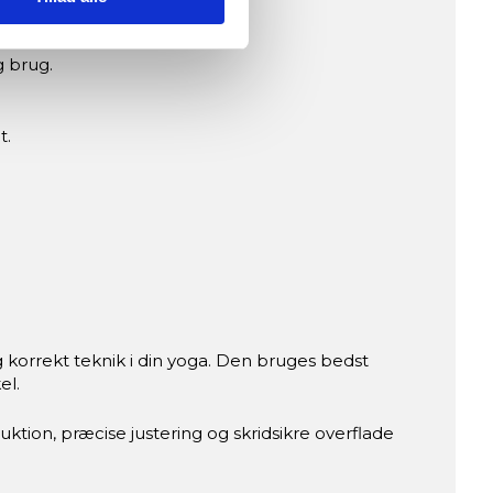
g brug.
t.
og korrekt teknik i din yoga. Den bruges bedst
el.
tion, præcise justering og skridsikre overflade