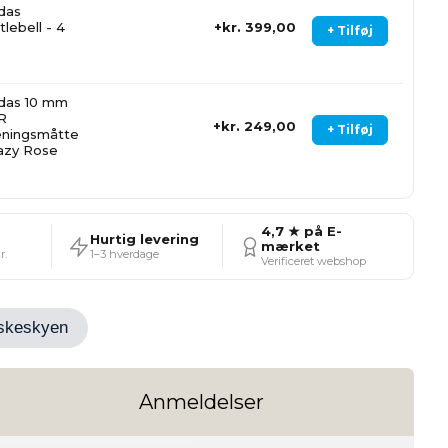
das
tlebell - 4
kr. 399,00
+ Tilføj
das 10 mm
R
kr. 249,00
+ Tilføj
ningsmåtte
azy Rose
4,7 ★ på E-
Hurtig levering
mærket
r.
1–3 hverdage
Verificeret webshop
Ønskeskyen
Anmeldelser