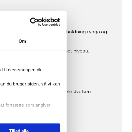
 teknik, fleksibilitet og kropsholdning i yoga og
Om
ordrende yogastillinger – uanset niveau.
ed fitnessshoppen.dk.
dan du bruger siden, så vi kan
e korrekt bevægelse gennem hele øvelsen.
r at fortsætte som angivet,
lse.
Tillad alle