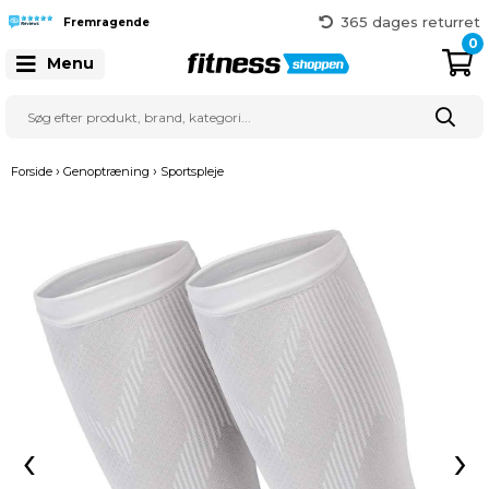
Hurtig levering
365 dages returret
Fremragende
Gratis fragt over 999 kr.
0
Menu
41 128 128
›
›
Forside
Genoptræning
Sportspleje
‹
›