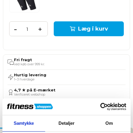
-
+
Læg i kurv
Fri fragt
ved køb over 999 kr.
Hurtig levering
1–3 hverdage
4,7 ★ på E-mærket
Verificeret webshop
Tilføj til Ønskeskyen
Samtykke
Detaljer
Om
Beskrivelse
Specifikationer
Manualer/Guides
Anmeldelser