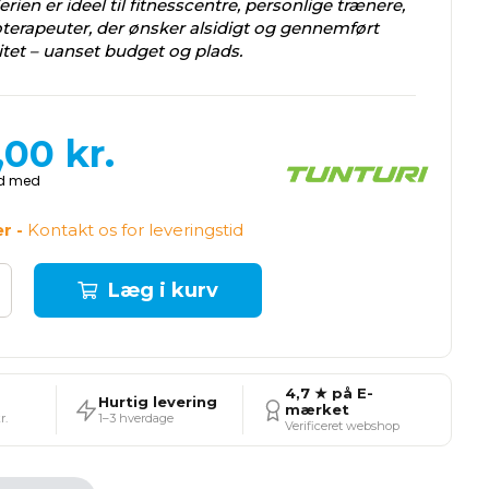
erien er ideel til fitnesscentre, personlige trænere,
ioterapeuter, der ønsker alsidigt og gennemført
litet – uanset budget og plads.
,00
kr.
er -
Kontakt os for leveringstid
Læg i kurv
4,7 ★ på E-
Hurtig levering
mærket
r.
1–3 hverdage
Verificeret webshop