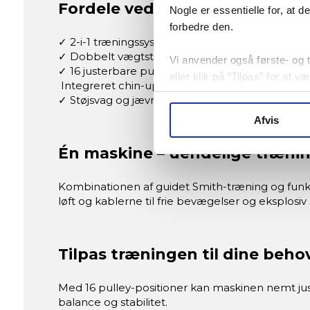
Fordele ved Tunturi Platinum V
Nogle er essentielle for, at 
forbedre den.
✓ 2-i-1 træningssystem: Kombinerer Smith-mask
✓ Dobbelt vægtstak: To separate 100 kg vægtst
Vi anvender også første- og tr
✓ 16 justerbare pulley-positioner: Giver præcis in
eller klik på “Tilpas” for at 
Integreret chin-up bar: Tilføj pull-ups og chin-u
✓ Støjsvag og jævn bevægelse: Nylonbelagte kabl
Afvis
Én maskine – uendelige træni
Kombinationen af guidet Smith-træning og funkti
løft og kablerne til frie bevægelser og eksplosi
Tilpas træningen til dine beho
Med 16 pulley-positioner kan maskinen nemt just
balance og stabilitet.