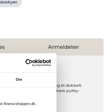
Ønskeskyen
es
Anmeldelser
rized)
Om
e. Med både en Smith-maskine og et dobbelt
e 100 kg vægtstakke, 16 justerbare pulley-
ed fitnessshoppen.dk.