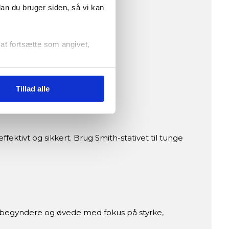
r
dan du bruger siden, så vi kan
r at fortsætte som angivet,
Tillad alle
ktivt og sikkert. Brug Smith-stativet til tunge
il begyndere og øvede med fokus på styrke,