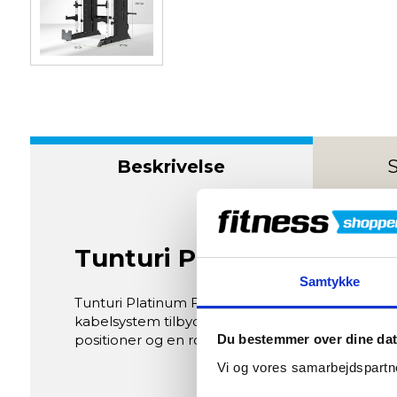
Beskrivelse
S
Tunturi Platinum Full Sm
Samtykke
Tunturi Platinum Full Smith / Functional Train
kabelsystem tilbyder den sikre og alsidige øvel
positioner og en robust 2,5 mm stålramme – perfe
Du bestemmer over dine da
Vi og vores samarbejdspartne