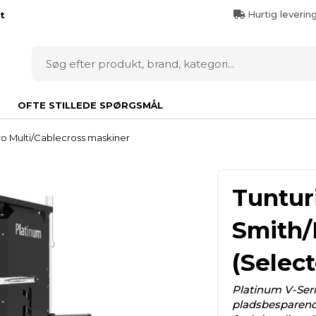
Hurtig leverin
t
OFTE STILLEDE SPØRGSMÅL
ro Multi/Cablecross maskiner
Tuntur
Smith/
(Select
Platinum V-Seri
pladsbesparend