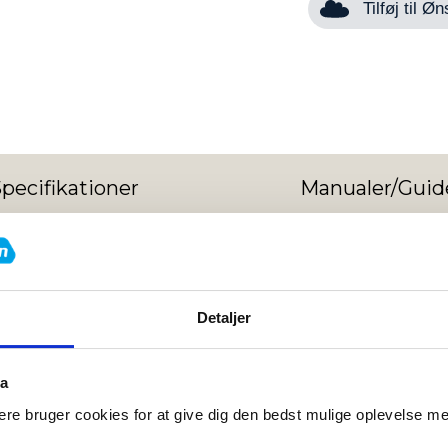
Tilføj til 
pecifikationer
Manualer/Guid
ith/Functional Trainer (Selecto
Detaljer
er samler styrke og funktionel træning i én komplet maskin
ser til hele kroppen. Maskinen er udstyret med to uafhængig
kt til professionelle fitnessmiljøer.
ta
re bruger cookies for at give dig den bedst mulige oplevelse m