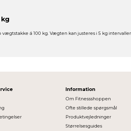
 kg
ægtstakke á 100 kg. Vægten kan justeres i 5 kg intervaller
rvice
Information
Om Fitnessshoppen
ng
Ofte stillede spørgsmål
tingelser
Produktvejledninger
Størrelsesguides