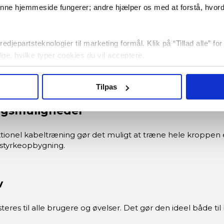
-Series Full Smith / Functional Traine
denne hjemmeside fungerer; andre hjælper os med at forstå, hvor
ine og dobbelte kabler for maksimal alsidighed
akke for balanceret styrketræning
edjepartsteknologier til marketing formål. Klik på “Tillad alle” fo
dstilling til mange øvelser
vælge, hvilke typer cookies du vil acceptere.
ps til dit træningsprogram
er og præcisionsstyring sikrer stabil træning
Tilpas
ngsmuligheder
onel kabeltræning gør det muligt at træne hele kroppen effe
v styrkeopbygning.
v
eres til alle brugere og øvelser. Det gør den ideel både t