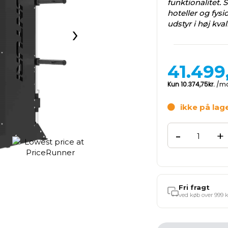
funktionalitet. S
hoteller og fys
udstyr i høj kva
›
41.499
ikke på lag
-
+
Fri fragt
ved køb over 999 k