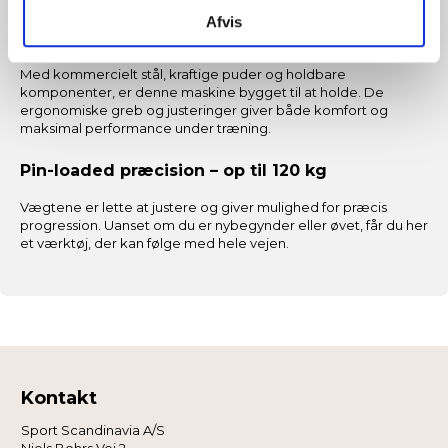
Bygget til professionelle – og dem der vil
Afvis
træne som en
Med kommercielt stål, kraftige puder og holdbare
komponenter, er denne maskine bygget til at holde. De
ergonomiske greb og justeringer giver både komfort og
maksimal performance under træning.
Pin-loaded præcision – op til 120 kg
Vægtene er lette at justere og giver mulighed for præcis
progression. Uanset om du er nybegynder eller øvet, får du her
et værktøj, der kan følge med hele vejen.
Kontakt
Sport Scandinavia A/S
Niels Bohrs Vej 2