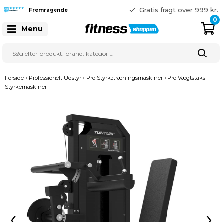
365 dages returret
Gratis fragt over 999 kr.
Fremragende
41 128 128
0
Menu
›
›
›
Forside
Professionelt Udstyr
Pro Styrketræningsmaskiner
Pro Vægtstaks
Styrkemaskiner
‹
›