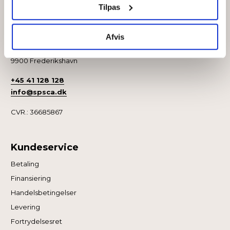
Tilpas
Kontakt
Afvis
Sport Scandinavia A/S
Niels Bohrs Vej 2
9900 Frederikshavn
+45 41 128 128
info@spsca.dk
CVR.: 36685867
Kundeservice
Betaling
Finansiering
Handelsbetingelser
Levering
Fortrydelsesret