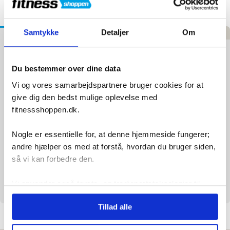
Tilføj til Ønskeskyen
Samtykke
Detaljer
Om
Beskrivelse
Specifikationer
Anmeldelser
Tunturi Kettlebell Opbevaringsstativ
Du bestemmer over dine data
Uanset om du træner derhjemme eller i centeret, er et
Vi og vores samarbejdspartnere bruger cookies for at
velfungerende træningsområde afgørende, især for
kettlebells. Øg sikkerheden og brugervenligheden med det
give dig den bedst mulige oplevelse med
praktiske Tunturi Kettlebell Rack.
fitnessshoppen.dk.
Højdepunkter:
🌟 Ideel til ryddelig opbevaring af kettlebells.
Nogle er essentielle for, at denne hjemmeside fungerer;
🏋️‍♂️ Luksuriøst, robust og professionelt design.
andre hjælper os med at forstå, hvordan du bruger siden,
🏡 Velegnet til både hjemmebrug og træningscentre.
så vi kan forbedre den.
Dimensioner: 68.5 x 62.5 x 82.5 cm. Hold styr på dit
træningsudstyr og skab et struktureret træningsmiljø med
Vi anvender også første- og tredjepartsteknologier til
Tunturi!
marketing formål. Klik på “Tillad alle” for at fortsætte som
Tillad alle
angivet, eller klik på “Tilpas” for at vælge, hvilke typer
cookies du vil acceptere.