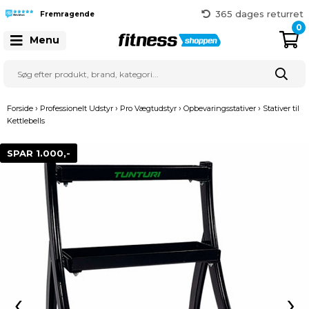
Hurtig levering
365 dages returret
Fremragende
Gratis fragt over 999 kr.
0
Menu
41 128 128
›
›
›
›
Forside
Professionelt Udstyr
Pro Vægtudstyr
Opbevaringsstativer
Stativer til
Kettlebells
SPAR 1.000,-
‹
›