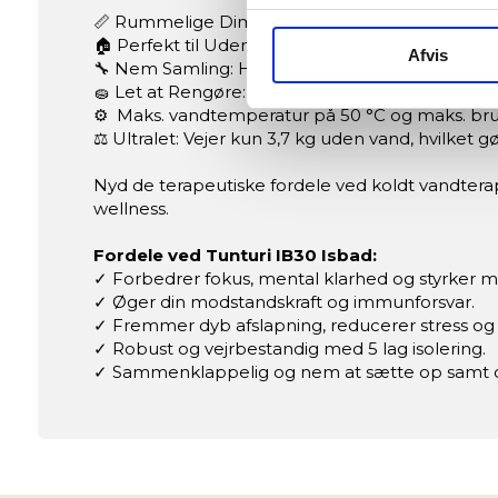
📏 Rummelige Dimensioner: 75 cm i højden og 75 
🏠 Perfekt til Udendørs Brug: Ideel størrelse til t
Afvis
🔧 Nem Samling: Hurtig og ukompliceret opsæ
🧽 Let at Rengøre: Designet til nem rengøring o
⚙ Maks. vandtemperatur på 50 °C og maks. br
⚖️ Ultralet: Vejer kun 3,7 kg uden vand, hvilket 
Nyd de terapeutiske fordele ved koldt vandterap
wellness.
Fordele ved Tunturi IB30 Isbad:
✓ Forbedrer fokus, mental klarhed og styrker m
✓ Øger din modstandskraft og immunforsvar.
✓ Fremmer dyb afslapning, reducerer stress og 
✓ Robust og vejrbestandig med 5 lag isolering.
✓ Sammenklappelig og nem at sætte op samt 