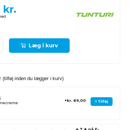
0
kr.
Læg i kurv
 (tilføj inden du lægger i kurv)
G
kr. 69,00
+ Tilføj
rmecreme
4,7 ★ på E-