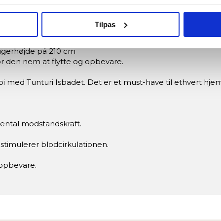
cm i diameter, med plads til ca. 330 liter vand.
errasser og altaner.
Tilpas
tning, så du kan begynde at bruge den næsten med det s
g vedligeholdelse.
ugerhøjde på 210 cm
gør den nem at flytte og opbevare.
i med Tunturi Isbadet. Det er et must-have til ethvert hjem
ental modstandskraft.
stimulerer blodcirkulationen.
opbevare.