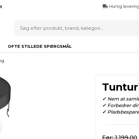
Hurtig leverin
t
OFTE STILLEDE SPØRGSMÅL
ng
Tuntur
✓
Nem at saml
✓
Forbedrer din
✓
Pladsbespar
1.199,00