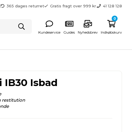
g
365 dages returret
Gratis fragt over 999 kr.
41 128 128
0
Kundeservice
Guides
Nyhedsbrev
Indkøbskurv
i IB30 Isbad
e
 restitution
ende