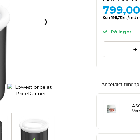
799,0
›
På lager
-
+
Anbefalet tilbehør
AS
Va