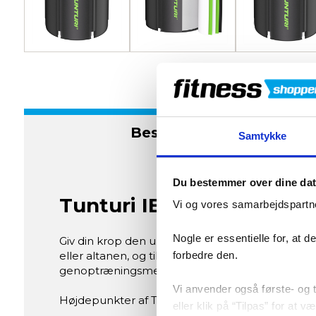
Beskrivelse
Samtykke
Du bestemmer over dine da
Tunturi IB30 Isbad
Vi og vores samarbejdspartne
Nogle er essentielle for, at 
Giv din krop den ultimative afkøling og restituti
eller altanen, og tilbyder en hurtig opsætning og
forbedre den.
genoptræningsmetoder efter træning.
Vi anvender også første- og tr
Højdepunkter af Tunturi Isbad:
eller klik på “Tilpas” for at 