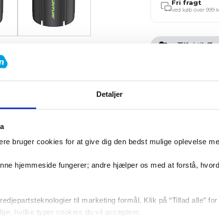
Fri fragt
ved køb over 999 k
Tilføj til 
Specifikationer
Detaljer
ta
re bruger cookies for at give dig den bedst mulige oplevelse m
denne hjemmeside fungerer; andre hjælper os med at forstå, hvor
on med Tunturi Isbadet. Designet til at være nemt og praktisk
 rengøring. Letvægts og transportabelt, Tunturi Isbad er ide
edjepartsteknologier til marketing formål. Klik på “Tillad alle” fo
vælge, hvilke typer cookies du vil acceptere.