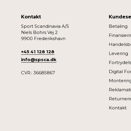
Kontakt
Kundese
Sport Scandinavia A/S
Betaling
Niels Bohrs Vej 2
Finansieri
9900 Frederikshavn
Handelsbe
+45 41 128 128
Levering
info@spsca.dk
Fortrydel
Digital Fo
CVR.: 36685867
Monterin
Reklamati
Returneri
Kontakt