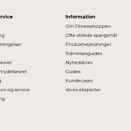
rvice
Information
Om Fitnessshoppen
ng
Ofte stillede spørgsmål
tingelser
Produktvejledninger
Størrelsesguides
sesret
Nyhedsbrev
rtrydelsesret
Guides
g
Kundecases
on og service
Vores eksperter
ng