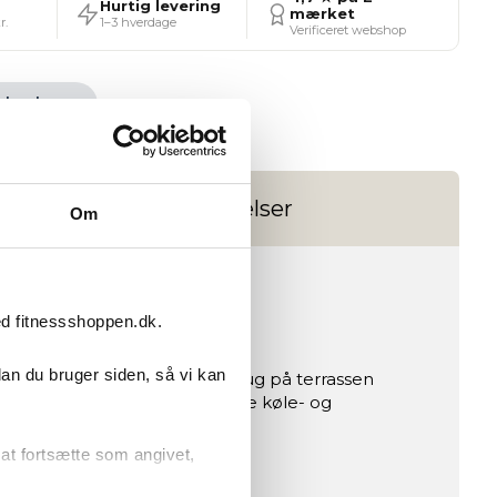
Hurtig levering
mærket
r.
1–3 hverdage
Verificeret webshop
Ønskeskyen
Anmeldelser
Om
ed fitnessshoppen.dk.
dan du bruger siden, så vi kan
, dette isbad er perfekt til brug på terrassen
elt til dem, der søger effektive køle- og
r at fortsætte som angivet,