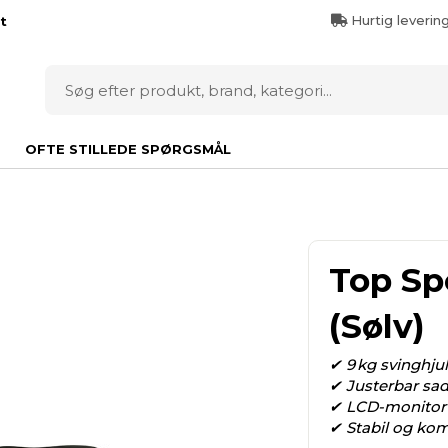
Hurtig leverin
t
OFTE STILLEDE SPØRGSMÅL
Top Sp
(Sølv)
✔ 9 kg svinghj
✔ Justerbar sade
✔ LCD-monitor 
✔ Stabil og kom