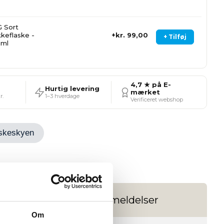
 Sort
kkeflaske -
kr. 99,00
+ Tilføj
0ml
4,7 ★ på E-
Hurtig levering
mærket
r.
1–3 hverdage
Verificeret webshop
Ønskeskyen
es
Anmeldelser
Om