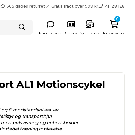
g
365 dages returret
Gratis fragt over 999 kr.
41 128 128
0
Kundeservice
Guides
Nyhedsbrev
Indkøbskurv
ort AL1 Motionscykel
ul og 8 modstandsniveauer
l/styr og transporthjul
med pulsvisning og enhedsholder
fortabel træningsoplevelse