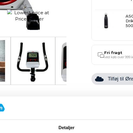
ASG
Dri
50
Fri fragt
ved køb over 999 k
Tilføj til 
pecifikationer
Manualer/Guid
Detaljer