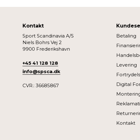
Kontakt
Kundese
Sport Scandinavia A/S
Betaling
Niels Bohrs Vej 2
Finansieri
9900 Frederikshavn
Handelsbe
+45 41 128 128
Levering
info@spsca.dk
Fortrydel
Digital Fo
CVR.: 36685867
Monterin
Reklamati
Returneri
Kontakt