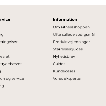
rvice
Information
Om Fitnessshoppen
ng
Ofte stillede spørgsmål
tingelser
Produktvejledninger
Størrelsesguides
sesret
Nyhedsbrev
rtrydelsesret
Guides
g
Kundecases
on og service
Vores eksperter
ng