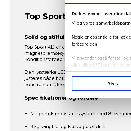
Top Sport AL1 Motionscyk
Du bestemmer over dine da
Vi og vores samarbejdspartne
Solid og stilfuld motionscykel med m
Nogle er essentielle for, at 
forbedre den.
Top Sport AL1 er en stabil og moderne motionscyk
magnetbremsesystem og 8 modstandsniveauer får 
Vi anvender også første- og tr
konditionsforbedring.
eller klik på “Tilpas” for at 
Den lysstærke LCD-computer viser tid, afstand, h
justeres både horisontalt og vertikalt, og trans
Afvis
konstruktion sikrer en tryg træning. Maks. bruge
Specifikationer og fordele
Magnetisk modstandssystem med 8 niveaue
9 kg svinghjul og lydsvag bæltdrift