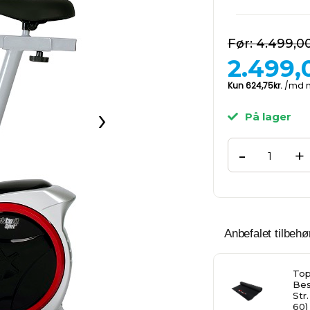
4.499,0
2.499,
›
På lager
-
+
Anbefalet tilbehør
Top
Bes
Str.
60)