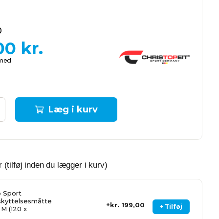
0
00
kr.
Læg i kurv
 (tilføj inden du lægger i kurv)
 Sport
kyttelsesmåtte
kr. 199,00
+ Tilføj
 M (120 x