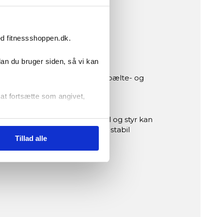
ed fitnessshoppen.dk.
dan du bruger siden, så vi kan
 sit 9 kg svinghjul, støjsvage bælte- og
g motion og genoptræning til
r at fortsætte som angivet,
 følge dine træningsdata. Sadel og styr kan
daler med fastgørelsesbånd og stabil
Tillad alle