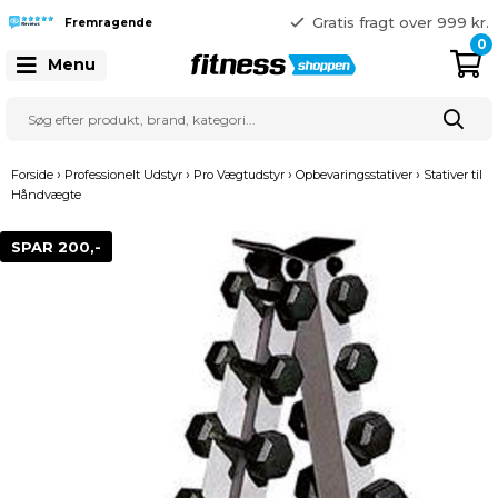
365 dages returret
Gratis fragt over 999 kr.
Fremragende
41 128 128
0
Menu
›
›
›
›
Forside
Professionelt Udstyr
Pro Vægtudstyr
Opbevaringsstativer
Stativer til
Håndvægte
SPAR 200,-