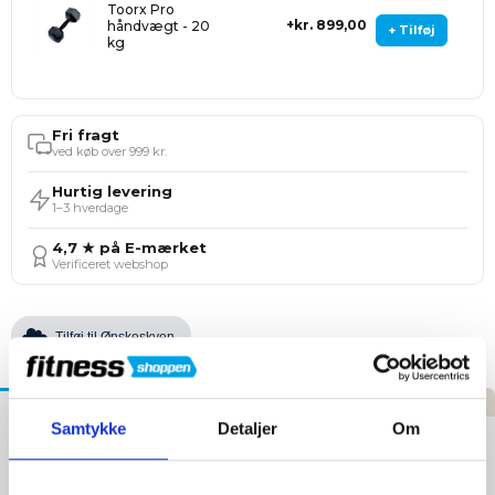
Toorx Pro
kr. 899,00
håndvægt - 20
+ Tilføj
kg
Fri fragt
ved køb over 999 kr.
Hurtig levering
1–3 hverdage
4,7 ★ på E-mærket
Verificeret webshop
Tilføj til Ønskeskyen
Beskrivelse
Specifikationer
Anmeldelser
Samtykke
Detaljer
Om
Toorx vægtstativ til 6 sæt håndvægte