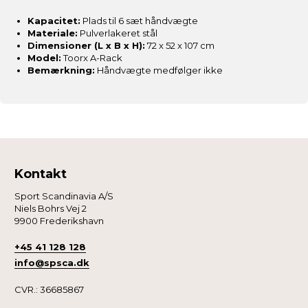
Kapacitet:
Plads til 6 sæt håndvægte
Materiale:
Pulverlakeret stål
Dimensioner (L x B x H):
72 x 52 x 107 cm
Model:
Toorx A-Rack
Bemærkning:
Håndvægte medfølger ikke
Kontakt
Sport Scandinavia A/S
Niels Bohrs Vej 2
9900 Frederikshavn
+45 41 128 128
info@spsca.dk
CVR.: 36685867