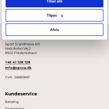
Tillad alle
angivet, eller klik på “Tilpas” for at vælge, hvilke typer
cookies du vil acceptere.
Tilpas
Afvis
Kontakt
Sport Scandinavia A/S
Niels Bohrs Vej 2
9900 Frederikshavn
+45 41 128 128
info@spsca.dk
CVR.: 36685867
Kundeservice
Betaling
Finansiering