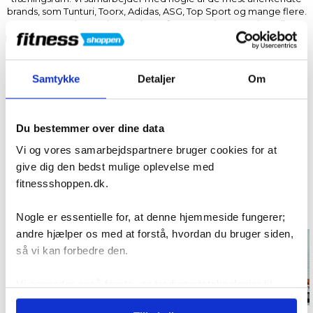
brands, som Tunturi, Toorx, Adidas, ASG, Top Sport og mange flere.
Uanset om du er nybegynder, erfaren træningsentusiast eller
professionel, finder du alt det nødvendige udstyr til at optimere din
træning – fra cardio- og træningsmaskiner til funktionelt
træningsudstyr og tilbehør. Vi er her for at hjælpe dig med at finde
det helt rigtige udstyr, så du kan træne effektivt og opnå dine
Samtykke
Detaljer
Om
fitness-mål. Fitnessshoppen – Når kun det bedste udstyr er godt
nok!
Læs mere om
Fitnessshoppen og vores historie her
eller
Du bestemmer over dine data
mød vores eksperter her
.
Vi og vores samarbejdspartnere bruger cookies for at
give dig den bedst mulige oplevelse med
fitnessshoppen.dk.
Populære kategorier
Nogle er essentielle for, at denne hjemmeside fungerer;
andre hjælper os med at forstå, hvordan du bruger siden,
så vi kan forbedre den.
Motionscykler
Løbebånd
Vi anvender også første- og tredjepartsteknologier til
marketing formål. Klik på “Tillad alle” for at fortsætte som