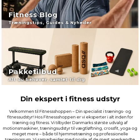
Fitness Blog
Træningstips, Guides & Nyheder
Pakketilbud
Alt du behøver, samlet til dig
Din ekspert i fitness udstyr
Velkommen til Fitnessshoppen – Din specialist i trænings- og
fitnessudstyr! Hos Fitnessshoppen er vi eksperter i alt inden for
træning og fitness. Vi tilbyder Danmarks største udvalg af
motionsmaskiner, træningsudstyr til vægtløftning, crossfit, yoga og
meget mere – både til hjemmetræning og professionelle
træningsrum. Vi samarbejder med nogle af de mest anerkendte