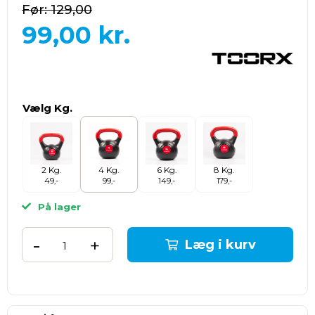
129,00
99,00
kr.
Vælg Kg.
2 Kg.
4 Kg.
6 Kg.
8 Kg.
49,-
99,-
149,-
179,-
På lager
-
+
Læg i kurv