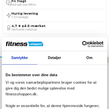
Fri fragt
ved køb over 999 kr.
Hurtig levering
1–3 hverdage
4,7 ★ på E-mærket
Verificeret webshop
Tilføj til Ønskeskyen
Samtykke
Detaljer
Om
Beskrivelse
Specifikationer
Anmeldelser
Toorx PVC Kettlebell - 4 kg
Du bestemmer over dine data
TOORX 4 kg PVC Kettlebell: Let, Men Kraftfuld!
Vi og vores samarbejdspartnere bruger cookies for at
give dig den bedst mulige oplevelse med
Lad os udforske, hvorfor TOORX 4 kg PVC Kettlebell er det
fitnessshoppen.dk.
ideelle valg for din træning:
Nogle er essentielle for, at denne hjemmeside fungerer;