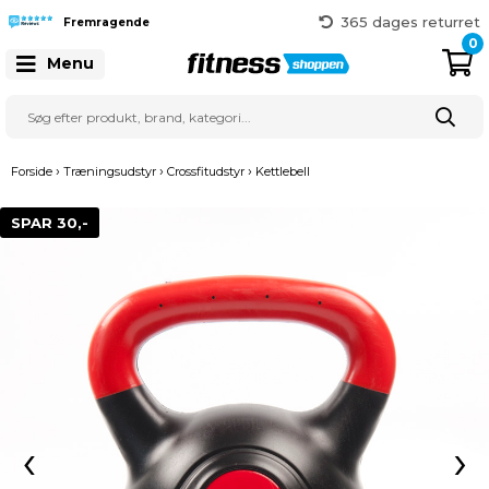
Hurtig levering
365 dages returret
Fremragende
Gratis fragt over 999 kr.
0
Menu
41 128 128
›
›
›
Forside
Træningsudstyr
Crossfitudstyr
Kettlebell
SPAR 30,-
‹
›