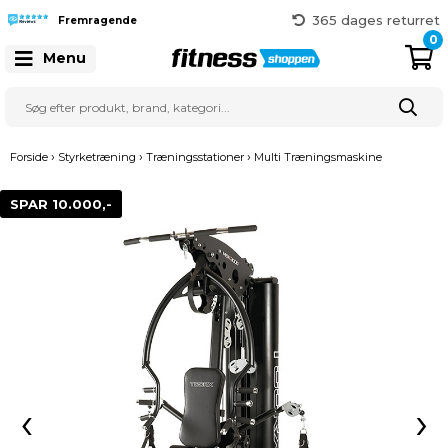
365 dages returret
Fremragende
Gratis fragt over 999 kr.
0
Menu
41 128 128
›
›
›
Forside
Styrketræning
Træningsstationer
Multi Træningsmaskine
SPAR 10.000,-
‹
›