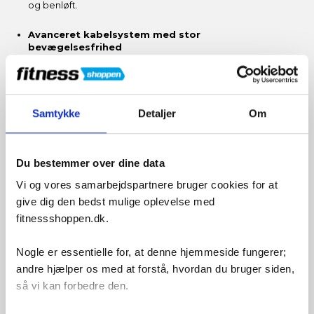
og benløft.
Avanceret kabelsystem med stor
bevægelsesfrihed
Kabeltræning giver konstant modstand gennem hele
bevægelsen og sikrer optimal muskelaktivering.
90 kg vægtstak i stål
Samtykke
Detaljer
Om
Den medfølgende vægtstak på 90 kg giver rigelig
belastning til både progression og tung styrketræning.
Fuld beskyttelse omkring vægtstakken
Du bestemmer over dine data
Vægtmagasinet er indkapslet i et beskyttelsesbur, som
øger sikkerheden og giver tryg træning – også ved høj
Vi og vores samarbejdspartnere bruger cookies for at
belastning.
give dig den bedst mulige oplevelse med
fitnessshoppen.dk.
Solid konstruktion til krævende træning
Træningstårnet er bygget i kraftige materialer og
konstrueret til stabilitet, holdbarhed og lang levetid.
Nogle er essentielle for, at denne hjemmeside fungerer;
andre hjælper os med at forstå, hvordan du bruger siden,
Bredt udvalg af øvelser
så vi kan forbedre den.
Udfør bl.a. latissimus-øvelser, deltoid-træning,
håndsidelift, biceps, triceps og brystøvelser – uden at