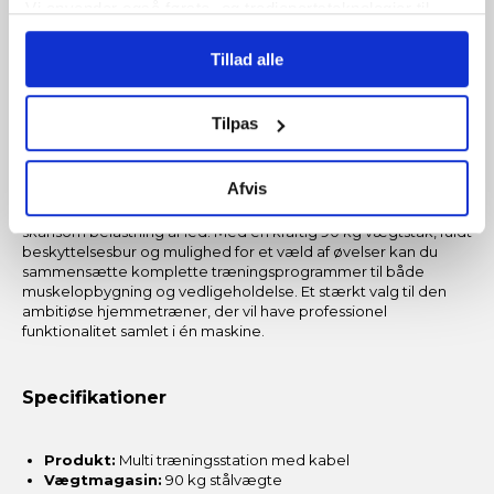
skifte udstyr.
Vi anvender også første- og tredjepartsteknologier til
marketing formål. Klik på “Tillad alle” for at fortsætte som
Tillad alle
angivet, eller klik på “Tilpas” for at vælge, hvilke typer
Hvorfor vælge TOORX MSX-3000 Multi
cookies du vil acceptere.
Træningsstation?
Tilpas
TOORX MSX-3000 er det oplagte valg til dig, der ønsker et
seriøst home gym med fokus på variation, sikkerhed og høj
Afvis
belastning. Den bruges bedst til struktureret styrketræning,
hvor kabelmodstand giver kontrollerede bevægelser og
skånsom belastning af led. Med en kraftig 90 kg vægtstak, fuldt
beskyttelsesbur og mulighed for et væld af øvelser kan du
sammensætte komplette træningsprogrammer til både
muskelopbygning og vedligeholdelse. Et stærkt valg til den
ambitiøse hjemmetræner, der vil have professionel
funktionalitet samlet i én maskine.
Specifikationer
Produkt:
Multi træningsstation med kabel
Vægtmagasin:
90 kg stålvægte