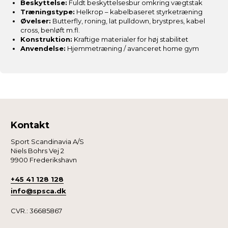
Beskyttelse:
Fuldt beskyttelsesbur omkring vægtstak
Træningstype:
Helkrop – kabelbaseret styrketræning
Øvelser:
Butterfly, roning, lat pulldown, brystpres, kabel
cross, benløft m.fl.
Konstruktion:
Kraftige materialer for høj stabilitet
Anvendelse:
Hjemmetræning / avanceret home gym
Kontakt
Sport Scandinavia A/S
Niels Bohrs Vej 2
9900 Frederikshavn
+45 41 128 128
info@spsca.dk
CVR.: 36685867