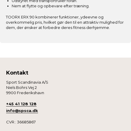
Udstyret med transportruller foran.
Nem at flytte og opbevare efter træning.
TOORX ERX 90 kombinerer funktioner, ydeevne og
overkommelig pris, hvilket gør den til en attraktiv mulighed for
dem, der ønsker at forbedre deres fitness derhjemme.
Kontakt
Sport Scandinavia A/S
Niels Bohrs Vej 2
9900 Frederikshavn
+45 41 128 128
info@spsca.dk
CVR.: 36685867