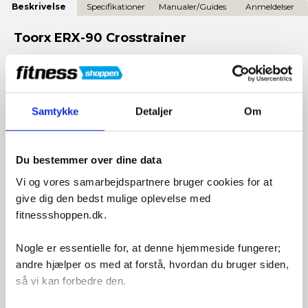
Beskrivelse
Specifikationer
Manualer/Guides
Anmeldelser
Toorx ERX-90 Crosstrainer
TOORX ERX 90 Crosstrainer: Overkommelig Kvalitet til
Din Træning
Samtykke
Detaljer
Om
TOORX ERX 90 er designet til at levere værdi for pengene, og
her er nogle af de træk, der gør den til en solid
træningsmakker:
Du bestemmer over dine data
🌈
Flot LCD-Display:
Vi og vores samarbejdspartnere bruger cookies for at
give dig den bedst mulige oplevelse med
Overskuelig computer med blå baggrundsbelysning.
fitnessshoppen.dk.
Hold øje med distance, tid, kalorier, hastighed og mere.
Nogle er essentielle for, at denne hjemmeside fungerer;
🏋️
Stabil Konstruktion:
andre hjælper os med at forstå, hvordan du bruger siden,
så vi kan forbedre den.
Kraftig stålramme sikrer holdbarhed og stabilitet.
Ideel til sikker og langvarig træning.