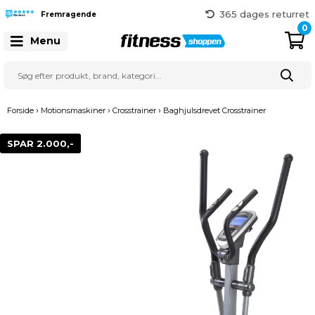
Hurtig levering
365 dages returret
Fremragende
Gratis fragt over 999 kr.
0
Menu
41 128 128
›
›
›
Forside
Motionsmaskiner
Crosstrainer
Baghjulsdrevet Crosstrainer
SPAR 2.000,-