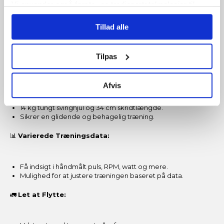
Vi anvender også første- og tredjepartsteknologier til
marketing formål. Klik på “Tillad alle” for at fortsætte som
🔄
Elektronisk Modstand:
Tillad alle
angivet, eller klik på “Tilpas” for at vælge, hvilke typer
cookies du vil acceptere.
16 niveauer af elektronisk justerbar modstand.
Tilpas
Tilpas træningsintensiteten efter dine behov.
🚴
Behagelig Skridtlængde:
Afvis
14 kg tungt svinghjul og 34 cm skridtlængde.
Sikrer en glidende og behagelig træning.
📊
Varierede Træningsdata:
Få indsigt i håndmålt puls, RPM, watt og mere.
Mulighed for at justere træningen baseret på data.
🚛
Let at Flytte: