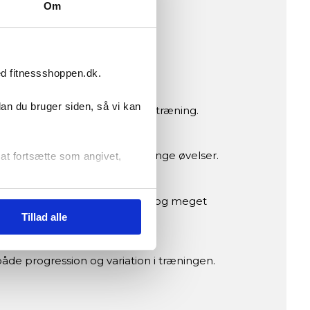
Om
ra tilbehør og funktioner.
ed fitnessshoppen.dk.
dan du bruger siden, så vi kan
elv ved intensiv og eksplosiv træning.
 plads til fri bevægelse og mange øvelser.
r at fortsætte som angivet,
nge, klatrenet, trapezestænger og meget
Tillad alle
 både progression og variation i træningen.