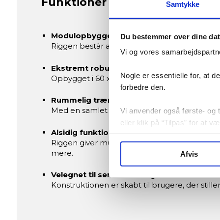
Funktioner og fordele
Samtykke
Modulopbygget design med 3 moduler
Du bestemmer over dine da
Riggen består af tre moduler, som giver stor 
Vi og vores samarbejdspartne
Ekstremt robust stålkonstruktion
Nogle er essentielle for, at 
Opbygget i 60 x 60 mm stålprofiler med en mat
forbedre den.
Rummelig træningsplatform
Med en samlet opstilling på ca. 270 cm i højd
Vi anvender også første- og tr
eller klik på “Tilpas” for at 
Alsidig funktionel træning
Riggen giver mulighed for klassiske crossfit
mere.
Afvis
Velegnet til seriøs træning
Konstruktionen er skabt til brugere, der still