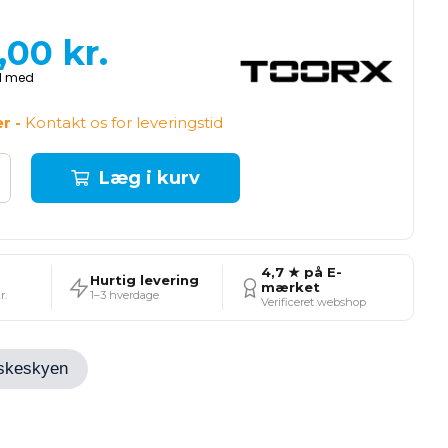
,00
kr.
er -
Kontakt os for leveringstid
Læg i kurv
4,7 ★ på E-
Hurtig levering
mærket
r.
1–3 hverdage
Verificeret webshop
Ønskeskyen