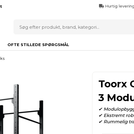
Hurtig leverin
t
OFTE STILLEDE SPØRGSMÅL
cks
Toorx C
3 Modu
✔ Modulopbygge
✔ Ekstremt robu
✔ Rummelig træn