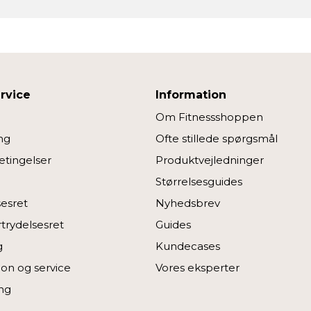
rvice
Information
Om Fitnessshoppen
ng
Ofte stillede spørgsmål
tingelser
Produktvejledninger
Størrelsesguides
sesret
Nyhedsbrev
rtrydelsesret
Guides
g
Kundecases
on og service
Vores eksperter
ng