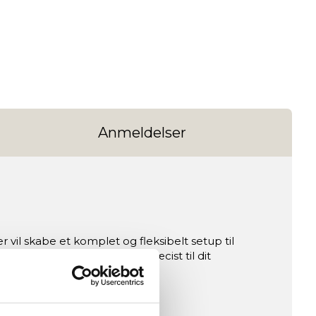
Anmeldelser
 vil skabe et komplet og fleksibelt setup til
bil rig, der kan tilpasses præcist til dit