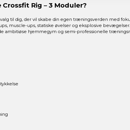
Crossfit Rig – 3 Moduler?
alg til dig, der vil skabe din egen træningsverden med fokus
ups, muscle-ups, statiske øvelser og eksplosive bevægelser
åde ambitiøse hjemmegym og semi-professionelle træningsmi
tykkelse
ning