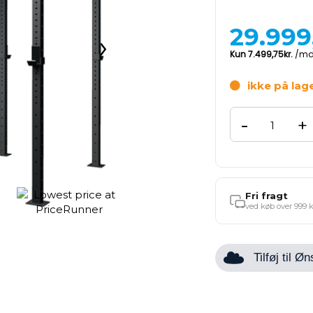
29.999
›
ikke på lag
-
+
Fri fragt
ved køb over 999 k
Tilføj til 