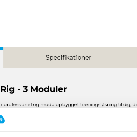
Specifikationer
Rig - 3 Moduler
n professionel og modulopbygget træningsløsning til dig, der
uler og en kraftig stålkonstruktion får du en rummelig og sta