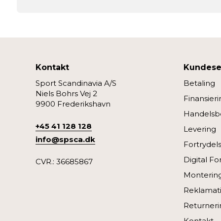
Kontakt
Kundese
Sport Scandinavia A/S
Betaling
Niels Bohrs Vej 2
Finansieri
9900 Frederikshavn
Handelsbe
+45 41 128 128
Levering
info@spsca.dk
Fortrydel
Digital Fo
CVR.: 36685867
Monterin
Reklamati
Returneri
Kontakt