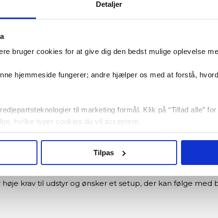
Detaljer
ta
frihed til at opbygge og udvide dit træningsområde med ekst
re bruger cookies for at give dig den bedst mulige oplevelse m
denne hjemmeside fungerer; andre hjælper os med at forstå, hvor
erialetykkelse på 3,2 mm, der sikrer maksimal stabilitet – s
en, 412,5 cm i længden og 190 cm i dybden er der masser af
edjepartsteknologier til marketing formål. Klik på “Tillad alle” fo
vælge, hvilke typer cookies du vil acceptere.
- og kropsvægtsøvelser og kan udvides med tilbehør som ri
Tilpas
er høje krav til udstyr og ønsker et setup, der kan følge med