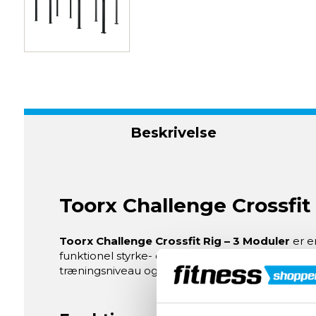
Beskrivelse
Toorx Challenge Crossfit 
Toorx Challenge Crossfit Rig – 3 Moduler
er e
funktionel styrke- og crossfittræning. Med tre mod
træningsniveau og dine ambitioner.