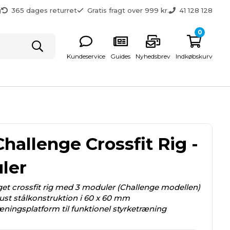
g
365 dages returret
Gratis fragt over 999 kr.
41 128 128
0
Kundeservice
Guides
Nyhedsbrev
Indkøbskurv
hallenge Crossfit Rig -
ler
t crossfit rig med 3 moduler (Challenge modellen)
st stålkonstruktion i 60 x 60 mm
ingsplatform til funktionel styrketræning