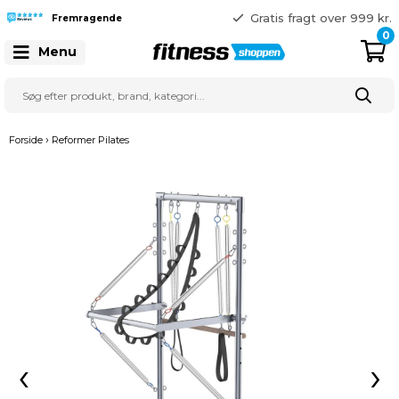
365 dages returret
Gratis fragt over 999 kr.
Fremragende
41 128 128
0
Menu
›
Forside
Reformer Pilates
‹
›