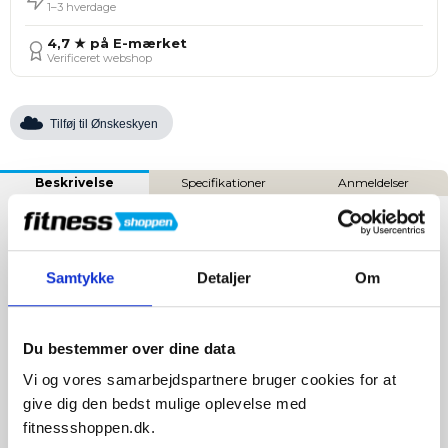
1–3 hverdage
4,7 ★ på E-mærket
Verificeret webshop
Tilføj til Ønskeskyen
Beskrivelse
Specifikationer
Anmeldelser
PTX8000/7500 Reformer Tilbehør - Tower
+ Black Extension Pad
Samtykke
Detaljer
Om
Tower & Extension Pad PTX8000/PTX7500
er et
professionelt pilates-tilbehør designet til at udvide
funktionaliteten af din reformer. Konstruktionen i rustfrit
Du bestemmer over dine data
stål og aluminium sikrer stabilitet og lang holdbarhed.
Vi og vores samarbejdspartnere bruger cookies for at
Apparaturet er udstyret med 8 stålfjedre (4 standard og 4
give dig den bedst mulige oplevelse med
lange) og 23 fastgørelsespunkter, hvilket giver næsten
fitnessshoppen.dk.
ubegrænsede øvelsesmuligheder.