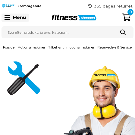
365 dages returret
Fremragende
Gratis fragt over 999 kr.
0
41 128 128
Menu
›
›
›
Forside
Motionsmaskiner
Tilbehør til motionsmaskiner
Reservedele & Service