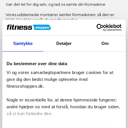
Gør det let for dig selv, og lad os samle din Romaskine
Vores uddannede montører samler Romaskinen, så den er
100% klar til brug når du modtager den.
Bemærk: Montering sker fra vores lager og ikke på din
adresse
Du beholder naturligvis din 2 års reklamationsret, og
Samtykke
Detaljer
Om
almindelige fabriksgarantier som evt. er stillet af producenten.
Du skal forvente lidt længere leveringstid når du bestiller
montering af dit udstyr, vi leverer typisk i løbet af 7 dage fra
Du bestemmer over dine data
ordreafgiverlse.
Vi og vores samarbejdspartnere bruger cookies for at
OBS:
give dig den bedst mulige oplevelse med
Din Romaskine vil blive leveret med fragtmand, og i
fitnessshoppen.dk.
nogle tilfælde med en specialbil. Du vil blive kontaktet
af firmaet som leverer Romaskinen til dig, da det er
vigtigt at der er nogen hjemme til at tage imod
Nogle er essentielle for, at denne hjemmeside fungerer;
Romaskinen når den bliver leveret. Levering sker ved
andre hjælper os med at forstå, hvordan du bruger siden,
kantsten, og der leveres som udgangspunkt ikke ind
eller op i bygninger. Det er købers eget ansvar at få
så vi kan forbedre den.
maskinen ind på adressen.
Vi anvender også første- og tredjepartsteknologier til
Ønsker du mere info omkring leveringstid er du velkommen til