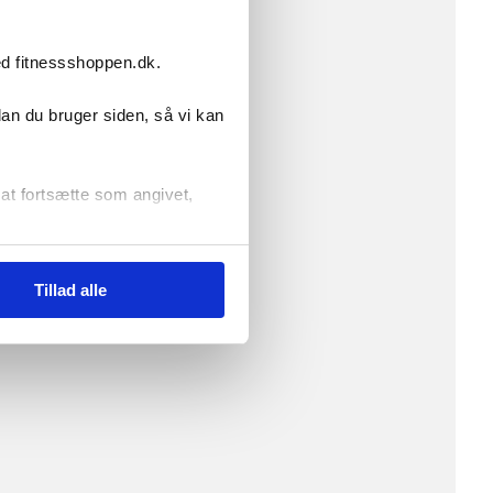
omfort og stil på bedste vis:
ed fitnessshoppen.dk.
dan du bruger siden, så vi kan
r at fortsætte som angivet,
Tillad alle