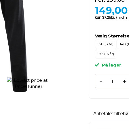
299,00
149,00
Vælg Størrels
128 (8 år)
140 (
176 (16 år)
På lager
-
+
Anbefalet tilbehør