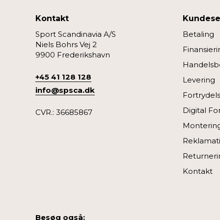
Kontakt
Kundese
Sport Scandinavia A/S
Betaling
Niels Bohrs Vej 2
Finansieri
9900 Frederikshavn
Handelsbe
+45 41 128 128
Levering
info@spsca.dk
Fortrydel
Digital Fo
CVR.: 36685867
Monterin
Reklamati
Returneri
Kontakt
Besøg også: