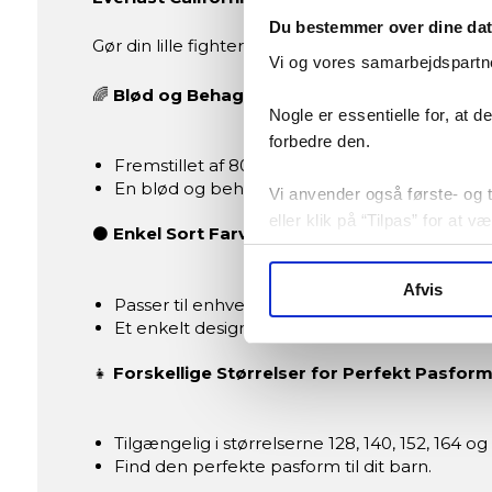
Du bestemmer over dine da
Gør din lille fighter klar til dagen med Everlast 
Vi og vores samarbejdspartne
🌈
Blød og Behagelig Bomuldsblanding:
Nogle er essentielle for, at 
forbedre den.
Fremstillet af 80% bomuld og 20% polyester.
En blød og behagelig fornemmelse mod hud
Vi anvender også første- og tr
eller klik på “Tilpas” for at 
⚫
Enkel Sort Farve og Tidløst Design:
Afvis
Passer til enhver stil og lejlighed.
Et enkelt design i klassisk sort.
👧
Forskellige Størrelser for Perfekt Pasform
Tilgængelig i størrelserne 128, 140, 152, 164 og 
Find den perfekte pasform til dit barn.