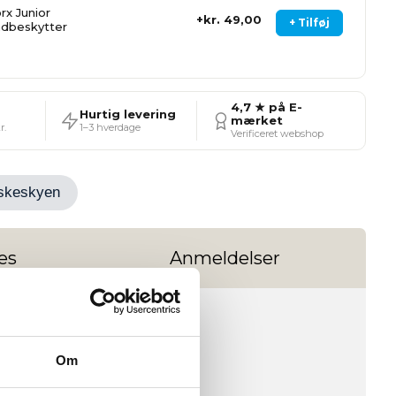
rx Junior
kr. 49,00
+ Tilføj
dbeskytter
4,7 ★ på E-
Hurtig levering
mærket
r.
1–3 hverdage
Verificeret webshop
Ønskeskyen
es
Anmeldelser
Om