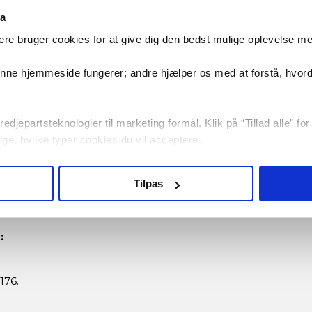
ta
California Sweatshirt til børn. Denne lækre trøje kombinerer k
re bruger cookies for at give dig den bedst mulige oplevelse m
denne hjemmeside fungerer; andre hjælper os med at forstå, hvor
en.
edjepartsteknologier til marketing formål. Klik på “Tillad alle” fo
vælge, hvilke typer cookies du vil acceptere.
Tilpas
:
176.