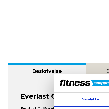
Beskrivelse
S
Everlast California Sweat
Samtykke
Everlast California Sweatshirt til Børn: Komfort 