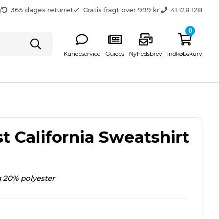
g
365 dages returret
Gratis fragt over 999 kr.
41 128 128
0
Kundeservice
Guides
Nyhedsbrev
Indkøbskurv
t California Sweatshirt
 20% polyester