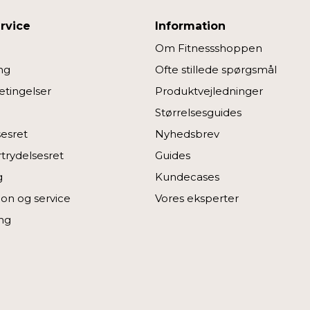
rvice
Information
Om Fitnessshoppen
ng
Ofte stillede spørgsmål
tingelser
Produktvejledninger
Størrelsesguides
sesret
Nyhedsbrev
rtrydelsesret
Guides
g
Kundecases
on og service
Vores eksperter
ng