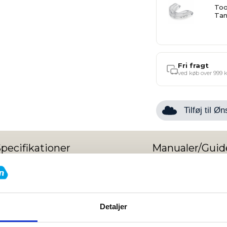
Too
Tan
Fri fragt
ved køb over 999 k
Tilføj til 
pecifikationer
Manualer/Guid
shirt - Børn
Detaljer
og Stil til Lille Fighter!