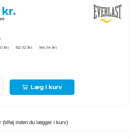
kr.
e
10 år)
152 (12 år)
164 (14 år)
Læg i kurv
 (tilføj inden du lægger i kurv)