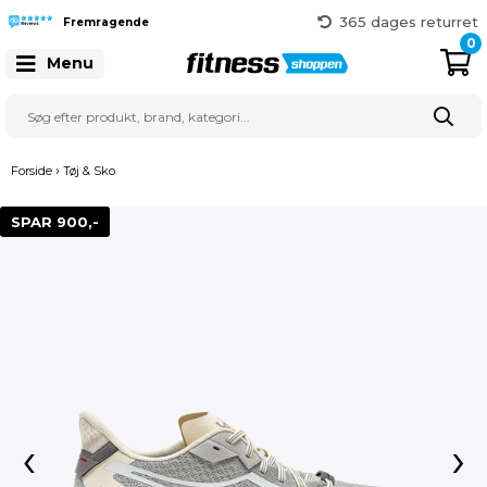
Hurtig levering
365 dages returret
Fremragende
Gratis fragt over 999 kr.
0
Menu
41 128 128
›
Forside
Tøj & Sko
SPAR 900,-
‹
›