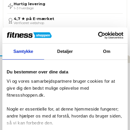
Hurtig levering
1–3 hverdage
4,7 ★ på E-mærket
Verificeret webshop
Tilføj til Ønskeskyen
Samtykke
Detaljer
Om
Beskrivelse
Specifikationer
Anmeldelser
Diadora Atomo V7000-2 Løbesko - Grå/Gul
Du bestemmer over dine data
Vi og vores samarbejdspartnere bruger cookies for at
Atomo V7000
er ikke bare endnu en løbesko – det er
give dig den bedst mulige oplevelse med
Diadora’s første
Made in Italy
-producerede løbesko i over 30
fitnessshoppen.dk.
år. Skabt på Diadora’s egen fabrik og udviklet på det
legendariske Centro Ricerche, forener den italiensk præcision
med moderne performance.
Nogle er essentielle for, at denne hjemmeside fungerer;
andre hjælper os med at forstå, hvordan du bruger siden,
Skoen vejer kun 275 gram og er designet til både daglig
træning og lange løb. Hemmeligheden bag den lette og
så vi kan forbedre den.
responsive fornemmelse er
Anima-teknologien
– en