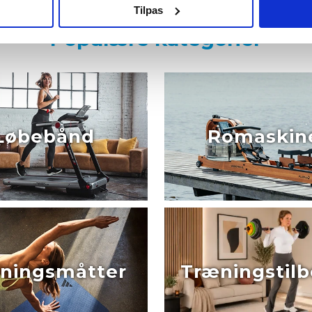
Tilpas
Populære kategorier
Løbebånd
Romaskin
ningsmåtter
Træningstil