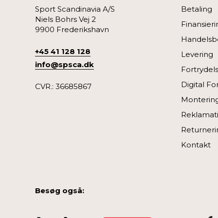
Sport Scandinavia A/S
Betaling
Niels Bohrs Vej 2
Finansieri
9900 Frederikshavn
Handelsbe
+45 41 128 128
Levering
info@spsca.dk
Fortrydel
Digital Fo
CVR.: 36685867
Monterin
Reklamati
Returneri
Kontakt
Besøg også: