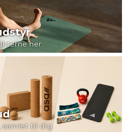
dstyr
ukterne her
ud
 samlet til dig