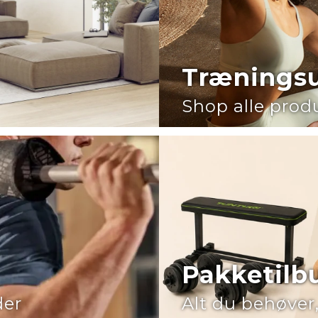
Træningsu
Shop alle prod
Pakketilb
der
Alt du behøver,