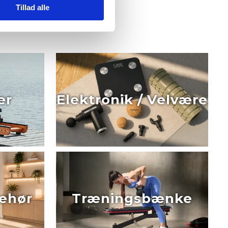
Tillad alle
er
Elektronik / Velvære
behør
Træningsbænke