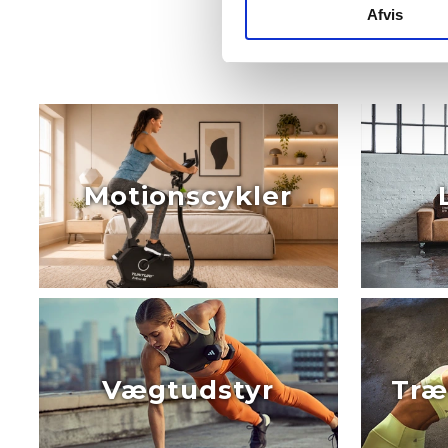
Afvis
Motionscykler
Vægtudstyr
Træ