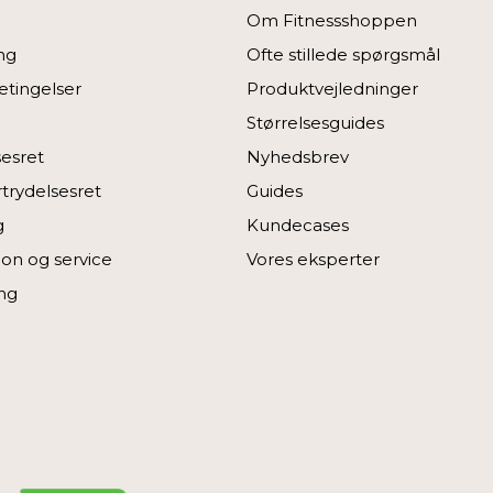
Om Fitnessshoppen
ng
Ofte stillede spørgsmål
tingelser
Produktvejledninger
Størrelsesguides
sesret
Nyhedsbrev
rtrydelsesret
Guides
g
Kundecases
on og service
Vores eksperter
ng