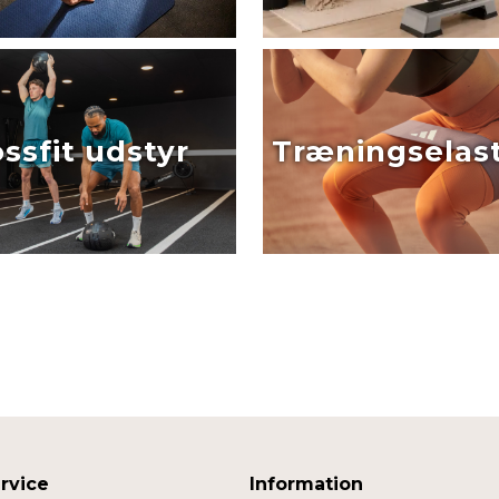
ssfit udstyr
Træningselast
rvice
Information