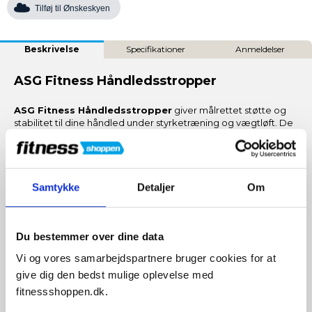
Tilføj til Ønskeskyen
Beskrivelse
Specifikationer
Anmeldelser
ASG Fitness Håndledsstropper
ASG Fitness Håndledsstropper
giver målrettet støtte og
stabilitet til dine håndled under styrketræning og vægtløft. De
hjælper med at holde håndleddene korrekt positioneret
under tunge løft, så du kan fokusere på teknik og progression.
Stropperne er nemme at justere takket være en pålidelig
velcrolukning og er fremstillet i materialer, der kombinerer
holdbarhed og komfort.
Samtykke
Detaljer
Om
Fordele og egenskaber
Du bestemmer over dine data
Vi og vores samarbejdspartnere bruger cookies for at
Stabiliserer håndleddene
Mindsker bevægelse i håndleddet ved tunge løft og
give dig den bedst mulige oplevelse med
reducerer risikoen for overbelastning.
fitnessshoppen.dk.