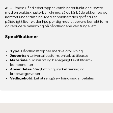
ASG Fitness Håndledsstropper kombinerer funktionel støtte
med en praktisk, justerbar lukning, så du får både sikkerhed og
komfort under træning. Med et holdbart design får du et
pålideligt tilbehør, der hjælper dig med at bevare korrekt form
og reducere belastning på håndleddene ved tunge løft.
Specifikationer
Type:
Håndledsstropper med velcrolukning
Justerbar:
Universal pasform, enkelt at tilpasse
Materiale:
Slidstærkt og behageligt tekstil/foam-
komponenter
Anvendelse:
Vægtløftning, styrketræning og
kropsvægtøvelser
Vedligehold:
Let at rengøre – håndvask anbefales