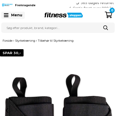
365 dages returret
Gratis fragt over 999 kr.
Fremragende
41 128 128
0
Menu
›
›
Forside
Styrketræning
Tilbehør til Styrketræning
SPAR 30,-
‹
›