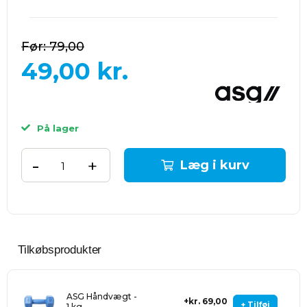
79,00
49,00
kr.
På lager
-
+
Læg i kurv
Tilkøbsprodukter
ASG Håndvægt -
kr. 69,00
+ Tilføj
1 kg