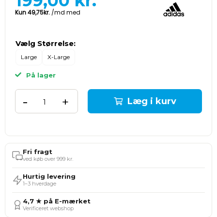
199,00
kr.
Vælg Størrelse:
Large
X-Large
På lager
-
+
Læg i kurv
Fri fragt
ved køb over 999 kr.
Hurtig levering
1–3 hverdage
4,7 ★ på E-mærket
Verificeret webshop