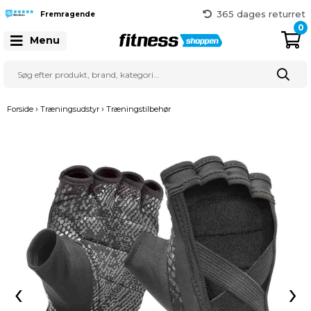
Hurtig levering
365 dages returret
Fremragende
Gratis fragt over 999 kr.
0
Menu
41 128 128
›
›
Forside
Træningsudstyr
Træningstilbehør
‹
›