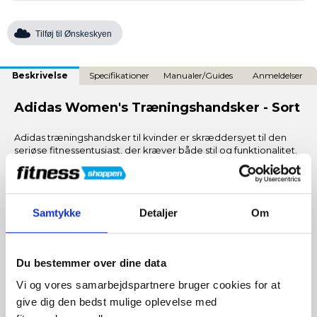
Tilføj til Ønskeskyen
Beskrivelse
Specifikationer
Manualer/Guides
Anmeldelser
Adidas Women's Træningshandsker - Sort
Adidas træningshandsker til kvinder er skræddersyet til den
seriøse fitnessentusiast, der kræver både stil og funktionalitet.
Med en unik kombination af åndbare materialer og
ergonomisk design, sikrer disse handsker maksimal komfort
og ydeevne under alle typer træning.
Samtykke
Detaljer
Om
🌬️ Åndbar Materialekonstruktion: Sikrer optimal luftcirkulation,
så dine hænder forbliver kølige og tørre selv under lange
træningspas.
Du bestemmer over dine data
👌 Elastiske Stropper og Velcrolukning: Giver en sikker og
justerbar pasform, hvilket minimerer ubehagelige bevægelser
Vi og vores samarbejdspartnere bruger cookies for at
under intens aktivitet.
give dig den bedst mulige oplevelse med
🛡️ Slidstærkt Lycra Materiale: Bygget til at modstå kravene ved