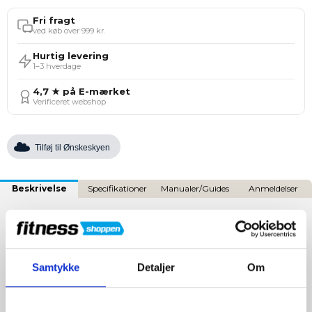
Fri fragt
ved køb over 999 kr.
Hurtig levering
1–3 hverdage
4,7 ★ på E-mærket
Verificeret webshop
Tilføj til Ønskeskyen
Beskrivelse
Specifikationer
Manualer/Guides
Anmeldelser
Adidas Ankelstøtte - Sort
Adidas ankelstøtte er designet til at give maksimal støtte og
komfort under selv de mest krævende træningssessioner.
Samtykke
Detaljer
Om
Dette ergonomisk designede produkt tilbyder struktureret
forstærkning, der stabiliserer anklen uden at begrænse
bevægelsesfriheden eller ydeevnen.