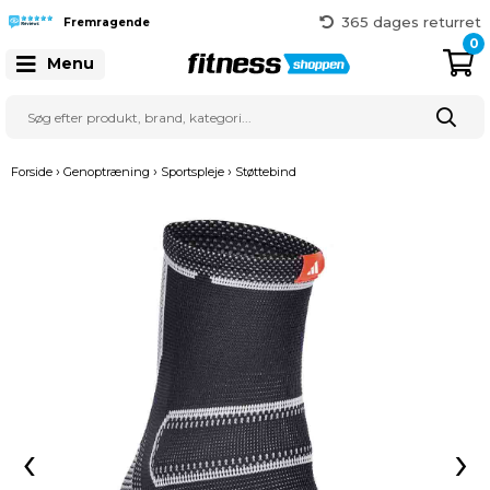
365 dages returret
Fremragende
Gratis fragt over 999 kr.
0
41 128 128
Menu
›
›
›
Forside
Genoptræning
Sportspleje
Støttebind
‹
›