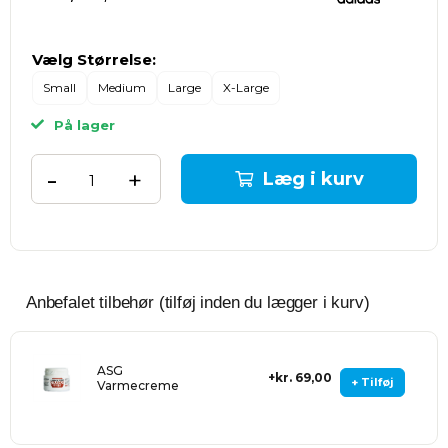
Vælg Størrelse:
Small
Medium
Large
X-Large
På lager
-
+
Læg i kurv
Anbefalet tilbehør (tilføj inden du lægger i kurv)
ASG
kr. 69,00
+ Tilføj
Varmecreme