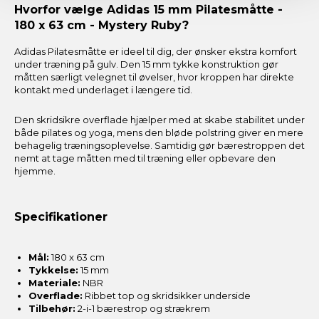
Hvorfor vælge Adidas 15 mm Pilatesmåtte -
180 x 63 cm - Mystery Ruby?
Adidas Pilatesmåtte er ideel til dig, der ønsker ekstra komfort
under træning på gulv. Den 15 mm tykke konstruktion gør
måtten særligt velegnet til øvelser, hvor kroppen har direkte
kontakt med underlaget i længere tid.
Den skridsikre overflade hjælper med at skabe stabilitet under
både pilates og yoga, mens den bløde polstring giver en mere
behagelig træningsoplevelse. Samtidig gør bærestroppen det
nemt at tage måtten med til træning eller opbevare den
hjemme.
Specifikationer
Mål:
180 x 63 cm
Tykkelse:
15 mm
Materiale:
NBR
Overflade:
Ribbet top og skridsikker underside
Tilbehør:
2-i-1 bærestrop og strækrem