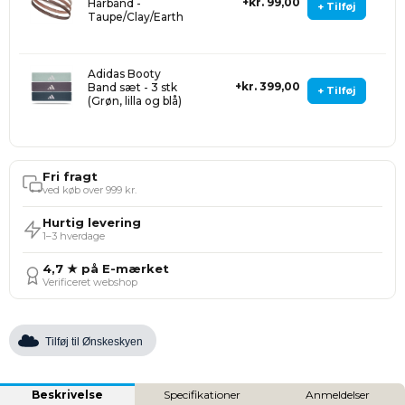
kr. 99,00
Hårbånd -
+ Tilføj
Taupe/Clay/Earth
Adidas Booty
kr. 399,00
Band sæt - 3 stk
+ Tilføj
(Grøn, lilla og blå)
Fri fragt
ved køb over 999 kr.
Hurtig levering
1–3 hverdage
4,7 ★ på E-mærket
Verificeret webshop
Tilføj til Ønskeskyen
Beskrivelse
Specifikationer
Anmeldelser