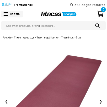
365 dages returret
Gratis fragt over 999 kr.
Fremragende
0
41 128 128
Menu
›
›
›
Forside
Træningsudstyr
Træningstilbehør
Træningsmåtte
‹
›