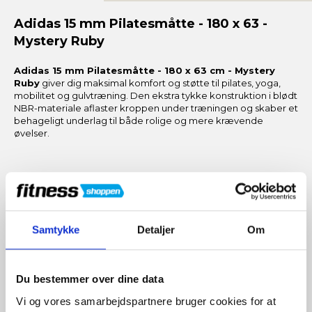
Adidas 15 mm Pilatesmåtte - 180 x 63 -
Mystery Ruby
Adidas 15 mm Pilatesmåtte - 180 x 63 cm - Mystery
Ruby
giver dig maksimal komfort og støtte til pilates, yoga,
mobilitet og gulvtræning. Den ekstra tykke konstruktion i blødt
NBR-materiale aflaster kroppen under træningen og skaber et
behageligt underlag til både rolige og mere krævende
øvelser.
Funktioner og fordele
15 mm tykkelse for maksimal komfort
Samtykke
Detaljer
Om
Den ekstra tykke polstring giver effektiv støtte til ryg,
hofter, knæ og led under gulvøvelser.
Blødt og slidstærkt NBR-materiale
Du bestemmer over dine data
Materialet kombinerer høj komfort med god
holdbarhed og er udviklet til regelmæssig træning.
Vi og vores samarbejdspartnere bruger cookies for at