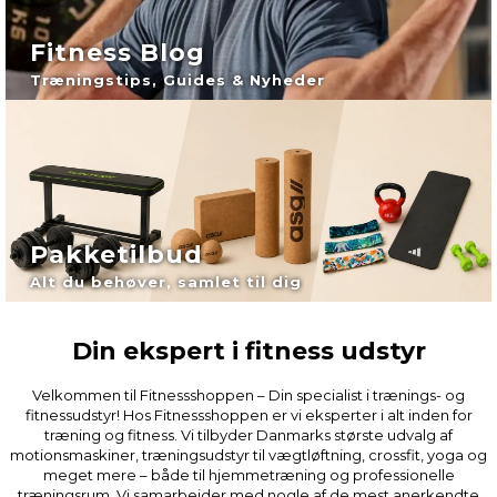
Fitness Blog
Træningstips, Guides & Nyheder
Pakketilbud
Alt du behøver, samlet til dig
Din ekspert i fitness udstyr
Velkommen til Fitnessshoppen – Din specialist i trænings- og
fitnessudstyr! Hos Fitnessshoppen er vi eksperter i alt inden for
træning og fitness. Vi tilbyder Danmarks største udvalg af
motionsmaskiner, træningsudstyr til vægtløftning, crossfit, yoga og
meget mere – både til hjemmetræning og professionelle
træningsrum. Vi samarbejder med nogle af de mest anerkendte