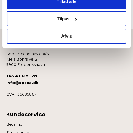
Tillad alle
angivet, eller klik på “Tilpas” for at vælge, hvilke typer
cookies du vil acceptere.
Tilpas
Afvis
Kontakt
Sport Scandinavia A/S
Niels Bohrs Vej 2
9900 Frederikshavn
+45 41 128 128
info@spsca.dk
CVR.: 36685867
Kundeservice
Betaling
Finansiering