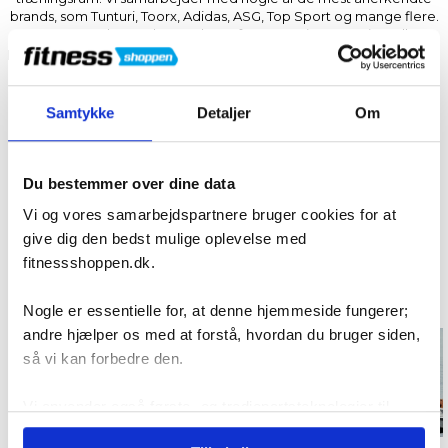
brands, som Tunturi, Toorx, Adidas, ASG, Top Sport og mange flere.
Uanset om du er nybegynder, erfaren træningsentusiast eller
professionel, finder du alt det nødvendige udstyr til at optimere din
træning – fra cardio- og træningsmaskiner til funktionelt
træningsudstyr og tilbehør. Vi er her for at hjælpe dig med at finde
det helt rigtige udstyr, så du kan træne effektivt og opnå dine
Samtykke
Detaljer
Om
fitness-mål. Fitnessshoppen – Når kun det bedste udstyr er godt
nok!
Læs mere om
Fitnessshoppen og vores historie her
eller
Du bestemmer over dine data
mød vores eksperter her
.
Vi og vores samarbejdspartnere bruger cookies for at
give dig den bedst mulige oplevelse med
fitnessshoppen.dk.
Populære kategorier
Nogle er essentielle for, at denne hjemmeside fungerer;
andre hjælper os med at forstå, hvordan du bruger siden,
så vi kan forbedre den.
Motionscykler
Løbebånd
Vi anvender også første- og tredjepartsteknologier til
marketing formål. Klik på “Tillad alle” for at fortsætte som