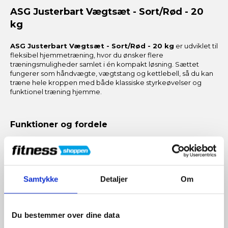
ASG Justerbart Vægtsæt - Sort/Rød - 20
kg
ASG Justerbart Vægtsæt - Sort/Rød - 20 kg
er udviklet til
fleksibel hjemmetræning, hvor du ønsker flere
træningsmuligheder samlet i én kompakt løsning. Sættet
fungerer som håndvægte, vægtstang og kettlebell, så du kan
træne hele kroppen med både klassiske styrkeøvelser og
funktionel træning hjemme.
Funktioner og fordele
Flere træningsformer i ét sæt
Brug sættet som håndvægte, vægtstang eller kettlebell
og skab variation i din hjemmetræning.
Samtykke
Detaljer
Om
Justerbar belastning til progression
Vægtskiver i forskellige størrelser gør det nemt at
tilpasse vægten efter øvelse og træningsniveau.
Du bestemmer over dine data