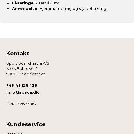
Låseringe:
2 sæt á 4 stk.
Anvendelse:
Hjemmetræning og styrketræning
Kontakt
Sport Scandinavia A/S
Niels Bohrs Vej 2
9900 Frederikshavn
+45 41 128 128
info@spsca.dk
CVR.: 36685867
Kundeservice
Betaling