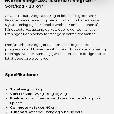
Hvorfor vælge ASG Justerbart Vægtsæt -
Sort/Rød - 20 kg?
ASG Justerbart Vægtsæt 20 kg er ideelt til dig, der ønsker
fleksibel hjemmetræning med mulighed for både klassisk
styrketræning og funktionelle øvelser. Kombinationen af
håndvægte, vægtstang og kettlebell giver stor variation i
træningen uden behov for mange separate redskaber.
Den justerbare vægt gør det nemt at arbejde med
progression og tilpasse belastningen til forskellige øvelser og
træningsniveauer. Samtidig gør det kompakte design sættet
let at opbevare efter brug.
Specifikationer
Total vægt:
20 kg
Vægtskiver:
1,25 kg, 1,5 kg og 2 kg
Funktion:
Håndvægte, vægtstang, kettlebell og push
up bars
Connector-stykke:
40 cm
Tilbehør:
Kettlebell-stang og push-up bars