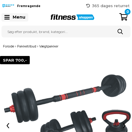
365 dages returret
Gratis fragt over 999 kr.
Fremragende
41 128 128
0
Menu
›
›
Forside
Pakketilbud
Vægtpakker
SPAR 700,-
‹
›